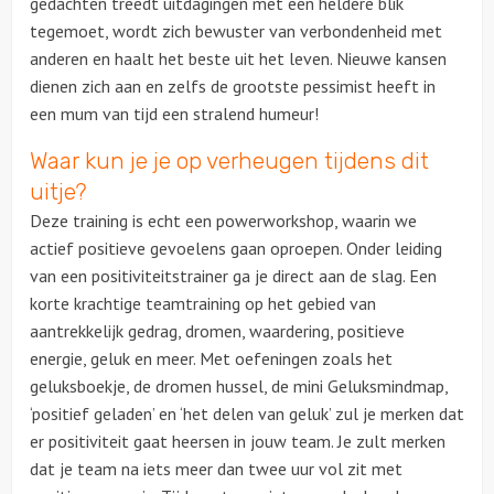
gedachten treedt uitdagingen met een heldere blik
tegemoet, wordt zich bewuster van verbondenheid met
Ludieke workshops
anderen en haalt het beste uit het leven. Nieuwe kansen
dienen zich aan en zelfs de grootste pessimist heeft in
Muzikale workshops
een mum van tijd een stralend humeur!
Waar kun je je op verheugen tijdens dit
Teamtrainingen
uitje?
Proeverijen
Deze training is echt een powerworkshop, waarin we
actief positieve gevoelens gaan oproepen. Onder leiding
Rondleidingen
van een positiviteitstrainer ga je direct aan de slag. Een
korte krachtige teamtraining op het gebied van
Wandelingen
aantrekkelijk gedrag, dromen, waardering, positieve
energie, geluk en meer. Met oefeningen zoals het
Fietstochten
geluksboekje, de dromen hussel, de mini Geluksmindmap,
‘positief geladen’ en ‘het delen van geluk’ zul je merken dat
Segwaytours
er positiviteit gaat heersen in jouw team. Je zult merken
dat je team na iets meer dan twee uur vol zit met
Solextours