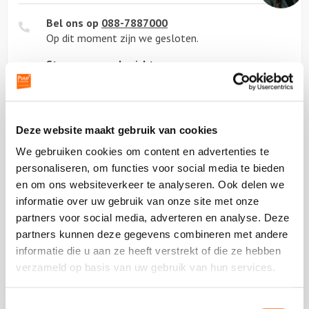
Bel ons op
088-7887000
Op dit moment zijn we gesloten.
Stuur ons een bericht
Ga naar
contactformulier
Chat met ons
Start met
chatten
Deze website maakt gebruik van cookies
We gebruiken cookies om content en advertenties te
personaliseren, om functies voor social media te bieden
Beoordeling van onze klanten
en om ons websiteverkeer te analyseren. Ook delen we
informatie over uw gebruik van onze site met onze
partners voor social media, adverteren en analyse. Deze
partners kunnen deze gegevens combineren met andere
informatie die u aan ze heeft verstrekt of die ze hebben
Plaats een review
Bekijk alle reviews
verzameld op basis van uw gebruik van hun services.
Toestemmingsselectie