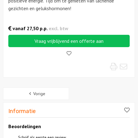
positieve energie. Tijd om te genieten van lachende
gezichten en gelukshormonen!
Locaties
vanaf
27,50
p.p.
excl. btw
Feesten
Vraag vrijblijvend een offerte aan
Themafeesten
Like!
Dinnershows
Print
Mai
Sidebar
Vorige
Lik
Informatie
Beoordelingen
Schrijf als eerste een review