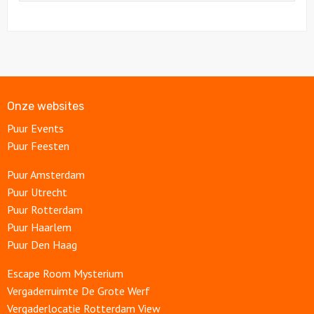
Onze websites
Puur Events
Puur Feesten
Puur Amsterdam
Puur Utrecht
Puur Rotterdam
Puur Haarlem
Puur Den Haag
Escape Room Mysterium
Vergaderruimte De Grote Werf
Vergaderlocatie Rotterdam View