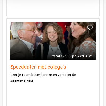
Bekijk
Speeddaten
Bekijk
met
Speeddaten
collega's
met
collega's
vanaf €24,50 p.p. excl BTW
Speeddaten met collega's
Leer je team beter kennen en verbeter de
samenwerking