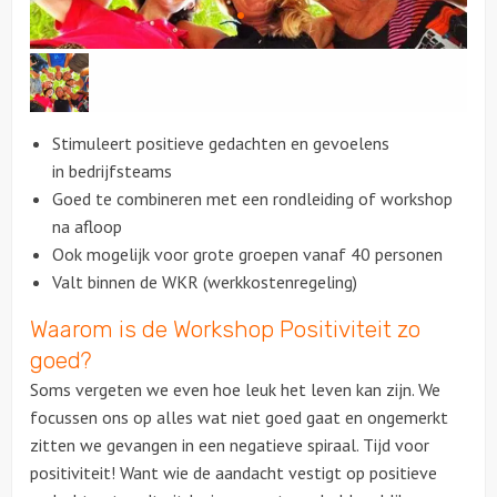
Citygames
Quizzen en spellen
Stimuleert positieve gedachten en gevoelens
Speurtochten
in bedrijfsteams
Goed te combineren met een rondleiding of workshop
Sportieve activiteiten
na afloop
Ook mogelijk voor grote groepen vanaf 40 personen
Dinerspellen
Valt binnen de WKR (werkkostenregeling)
Waarom is de Workshop Positiviteit zo
Workshops
goed?
Creatieve workshops
Soms vergeten we even hoe leuk het leven kan zijn. We
focussen ons op alles wat niet goed gaat en ongemerkt
Culinaire workshops
zitten we gevangen in een negatieve spiraal. Tijd voor
positiviteit! Want wie de aandacht vestigt op positieve
Actieve workshops