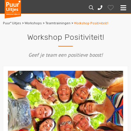
Puur*
Hearts
Zoeken
088-
Uitjes
M
7887000
Puur* Uitjes
>
Workshops
>
Teamtrainingen
>
Workshop Positiviteit!
Home
Workshop Positiviteit!
Arrangementen
Geef je team een positieve boost!
Dagarrangementen
Avondarrangementen
Varen
Boottochten
Losse boothuur
Sport en spel