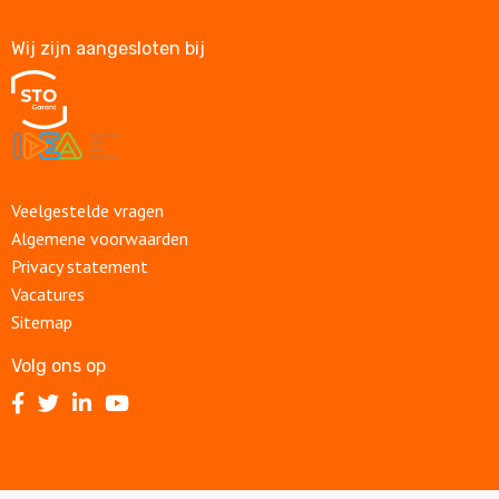
Wij zijn aangesloten bij
Veelgestelde vragen
Algemene voorwaarden
Privacy statement
Vacatures
Sitemap
Volg ons op
Volg
Volg
Volg
Volg
ons
ons
ons
ons
op
op
op
op
Facebook
Twitter
LinkedIn
Youtube