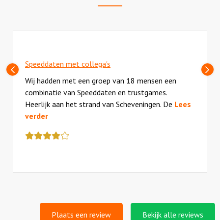
Speeddaten met collega's
Vorige
Vo
Wij hadden met een groep van 18 mensen een
combinatie van Speeddaten en trustgames.
Heerlijk aan het strand van Scheveningen. De
Lees
verder
Deze
review
kreeg
als
cijfer
een
4
Plaats een review
Bekijk alle reviews