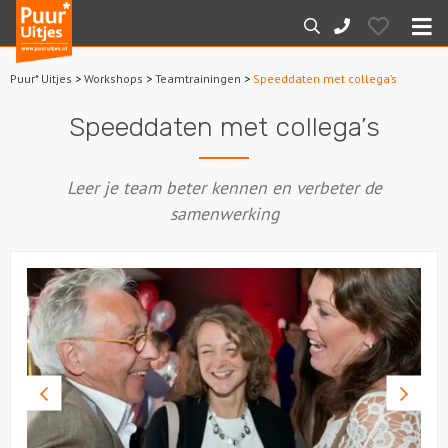
Puur*
Hearts
Zoeken
088-
Uitjes
M
7887000
Puur* Uitjes
>
Workshops
>
Teamtrainingen
>
Speeddaten met collega’s
Home
Speeddaten met collega’s
Arrangementen
Leer je team beter kennen en verbeter de
Dagarrangementen
samenwerking
Avondarrangementen
Varen
Boottochten
Vorige
Volge
Losse boothuur
foto
foto
Sport en spel