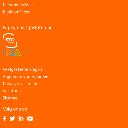
Personeelsfeest
Jubileumfeest
Wij zijn aangesloten bij
Veelgestelde vragen
Algemene voorwaarden
Privacy statement
Vacatures
Sitemap
Volg ons op
Volg
Volg
Volg
Volg
ons
ons
ons
ons