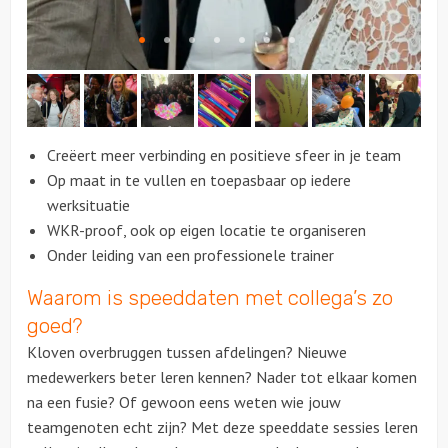
Citygames
Quizzen en spellen
Speurtochten
Creëert meer verbinding en positieve sfeer in je team
Op maat in te vullen en toepasbaar op iedere
Sportieve activiteiten
werksituatie
WKR-proof, ook op eigen locatie te organiseren
Dinerspellen
Onder leiding van een professionele trainer
Waarom is speeddaten met collega’s zo
Workshops
goed?
Creatieve workshops
Kloven overbruggen tussen afdelingen? Nieuwe
medewerkers beter leren kennen? Nader tot elkaar komen
Culinaire workshops
na een fusie? Of gewoon eens weten wie jouw
teamgenoten echt zijn? Met deze speeddate sessies leren
Actieve workshops