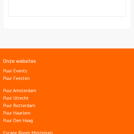
Onze websites
Puur Events
Puur Feesten
Puur Amsterdam
Puur Utrecht
Puur Rotterdam
Puur Haarlem
Puur Den Haag
Escape Room Mysterium