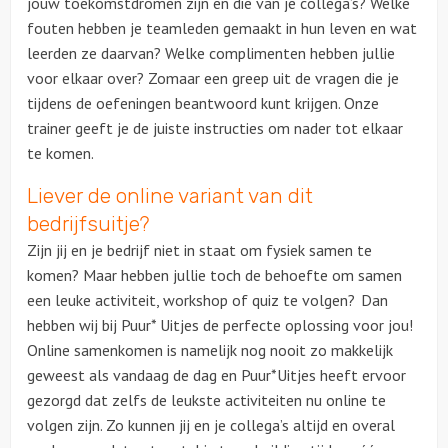
jouw toekomstdromen zijn en die van je collega’s? Welke
fouten hebben je teamleden gemaakt in hun leven en wat
Solextours
leerden ze daarvan? Welke complimenten hebben jullie
voor elkaar over? Zomaar een greep uit de vragen die je
Locaties
tijdens de oefeningen beantwoord kunt krijgen. Onze
trainer geeft je de juiste instructies om nader tot elkaar
Feesten
te komen.
Liever de online variant van dit
Themafeesten
bedrijfsuitje?
Zijn jij en je bedrijf niet in staat om fysiek samen te
Dinnershows
komen? Maar hebben jullie toch de behoefte om samen
een leuke activiteit, workshop of quiz te volgen? Dan
hebben wij bij Puur* Uitjes de perfecte oplossing voor jou!
Online samenkomen is namelijk nog nooit zo makkelijk
geweest als vandaag de dag en Puur*Uitjes heeft ervoor
gezorgd dat zelfs de leukste activiteiten nu online te
volgen zijn. Zo kunnen jij en je collega’s altijd en overal