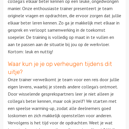
collega’s elkaar beter kennen op een leuke, ongedwongen
manier. Onze enthousiaste trainer presenteert je team
Ludieke workshops
originele vragen en opdrachten, die ervoor zorgen dat jullie
elkaar beter leren kennen. Zo ga je makkelijk met elkaar in
Muzikale workshops
gesprek en verloopt samenwerking in de toekomst
soepeler. De training is volledig op maat in te vullen en
Online workshops
aan te passen aan de situatie bij jou op de werkvloer.
Kortom: leuk en nuttig!
Teamtrainingen
Waar kun je je op verheugen tijdens dit
uitje?
Proeverijen
Onze trainer verwelkomt je team voor een reis door jullie
Rondleidingen
eigen levens, waarbij je steeds andere collega’s ontmoet.
Door wisselende gesprekspartners leer je niet alleen je
Wandelingen
collega’s beter kennen, maar ook jezelf! We starten met
een speelse warming-up, zodat alle deelnemers goed
Fietstochten
loskomen en zich makkelijk openstellen voor anderen.
Vervolgens is het tijd voor de opdrachten. Weet je wat
Segwaytours