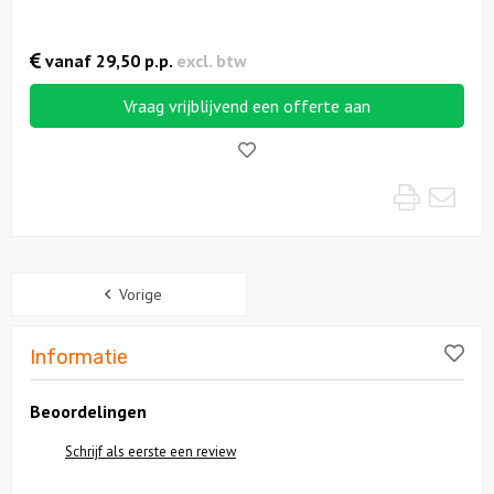
vanaf
29,50
p.p.
excl. btw
Vraag vrijblijvend een offerte aan
Like!
Print
Mai
Sidebar
Vorige
Lik
Informatie
Beoordelingen
Schrijf als eerste een review