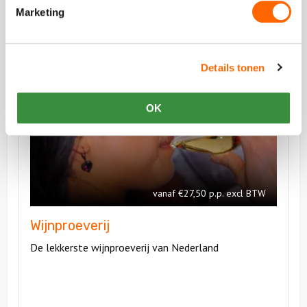
Marketing
Vergelijkbare uitjes
Details tonen
Bekijk
OK
Wijnproeverij
Bekijk
Wijnproeveri
vanaf €27,50 p.p. excl BTW
Wijnproeverij
De lekkerste wijnproeverij van Nederland