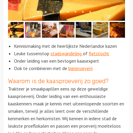
Citygames
Quizzen en spellen
Speurtochten
Kennismaking met de heerlijkste Nederlandse kazen
Leuke tussenstop
stadswandeling
of
fietstocht
Sportieve activiteiten
Onder leiding van een bevlogen kaasexpert
Ook te combineren met de
bierproeverij
Dinerspellen
Waarom is de kaasproeverij zo goed?
Workshops
Trakteer je smaakpapillen eens op deze geweldige
kaasproeverij. Onder leiding van een enthousiaste
Creatieve workshops
kaaskenners maak je kennis met uiteenlopende soorten en
smaken, terwijl je alles leert over de verschillende
Culinaire workshops
kenmerken en herkomsten. Wij kennen in iedere stad de
leukste proeflokalen en passen een proeverij moeiteloos
Actieve workshops