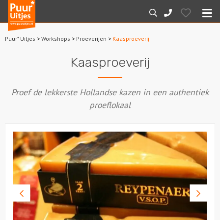
Puur*
Hearts
Zoeken
088-
Uitjes
M
7887000
Puur* Uitjes
>
Workshops
>
Proeverijen
>
Kaasproeverij
Home
Kaasproeverij
Arrangementen
Proef de lekkerste Hollandse kazen in een authentiek
Dagarrangementen
proeflokaal
Avondarrangementen
Varen
Boottochten
Vorige
Volge
Losse boothuur
foto
foto
Sport en spel