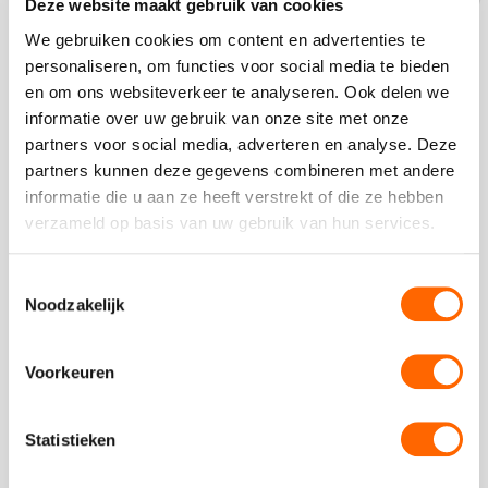
Deze website maakt gebruik van cookies
We gebruiken cookies om content en advertenties te
Bel ons op
088-7887000
personaliseren, om functies voor social media te bieden
Op dit moment zijn we gesloten.
en om ons websiteverkeer te analyseren. Ook delen we
Stuur ons een bericht
informatie over uw gebruik van onze site met onze
Ga naar
contactformulier
partners voor social media, adverteren en analyse. Deze
partners kunnen deze gegevens combineren met andere
Chat met ons
informatie die u aan ze heeft verstrekt of die ze hebben
Start met
chatten
verzameld op basis van uw gebruik van hun services.
Toestemmingsselectie
Beoordeling van onze klanten
Noodzakelijk
Voorkeuren
Plaats een review
Bekijk alle reviews
Statistieken