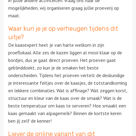
in jullie andere activiteiten. Vraag ons naar de
mogelijkheden, wij organiseren graag jullie proeverij op
Ludieke workshops
maat.
Waar kun je je op verheugen tijdens dit
Muzikale workshops
uitje?
De kaasexpert heet je van harte welkom in zijn
Teamtrainingen
proeflokaal. Alle zes de kazen liggen al mooi klaar op de
bordjes, dus je gaat direct proeven. Het proeven gaat
Proeverijen
geblinddoekt, zo kun je de smaken het beste
onderscheiden. Tijdens het proeven vertelt de deskundige
Rondleidingen
je interessante feitjes over de kaasjes, de totstandkoming
en lekkere combinaties. Wat is affinage? Wat zeggen korst,
Wandelingen
structuur en kleur van de kaas over de smaak? Wat is de
beste temperatuur om kaas te serveren? Hoe smaakt een
Fietstochten
kaas gemaakt van alpagemelk? Binnen de kortste keren
ben jij zelf de kenner!
Segwaytours
Liever de online variant van dit
Solextours