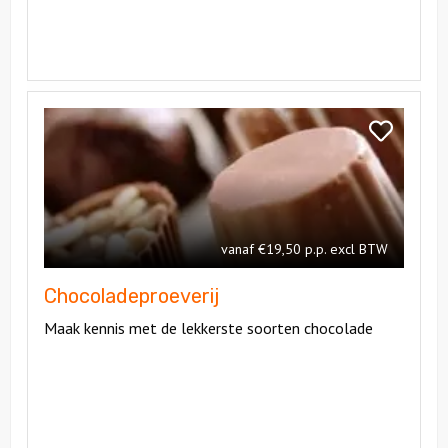
Bekijk
Chocoladeproeverij
Bekijk
Chocoladepr
vanaf €19,50 p.p. excl BTW
Chocoladeproeverij
Maak kennis met de lekkerste soorten chocolade