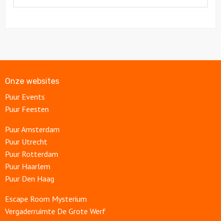
Onze websites
Puur Events
Puur Feesten
Puur Amsterdam
Puur Utrecht
Puur Rotterdam
Puur Haarlem
Puur Den Haag
Escape Room Mysterium
Vergaderruimte De Grote Werf