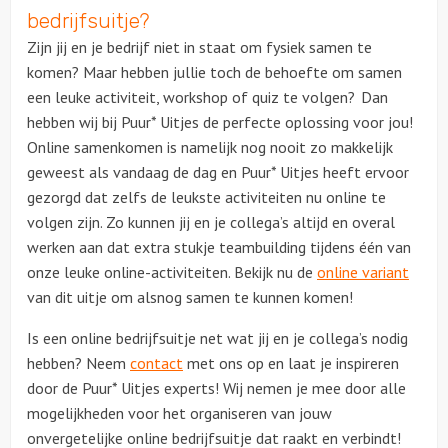
bedrijfsuitje?
Zijn jij en je bedrijf niet in staat om fysiek samen te
Locaties
komen? Maar hebben jullie toch de behoefte om samen
een leuke activiteit, workshop of quiz te volgen? Dan
Feesten
hebben wij bij Puur* Uitjes de perfecte oplossing voor jou!
Online samenkomen is namelijk nog nooit zo makkelijk
Themafeesten
geweest als vandaag de dag en Puur* Uitjes heeft ervoor
gezorgd dat zelfs de leukste activiteiten nu online te
Dinnershows
volgen zijn. Zo kunnen jij en je collega’s altijd en overal
werken aan dat extra stukje teambuilding tijdens één van
onze leuke online-activiteiten. Bekijk nu de
online variant
van dit uitje om alsnog samen te kunnen komen!
Is een online bedrijfsuitje net wat jij en je collega’s nodig
hebben? Neem
contact
met ons op en laat je inspireren
door de Puur* Uitjes experts! Wij nemen je mee door alle
mogelijkheden voor het organiseren van jouw
onvergetelijke online bedrijfsuitje dat raakt en verbindt!