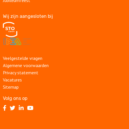
Jubileumfeest
Wij zijn aangesloten bij
Veelgestelde vragen
Algemene voorwaarden
Privacy statement
Vacatures
Sitemap
Volg ons op
Volg
Volg
Volg
Volg
ons
ons
ons
ons
op
op
op
op