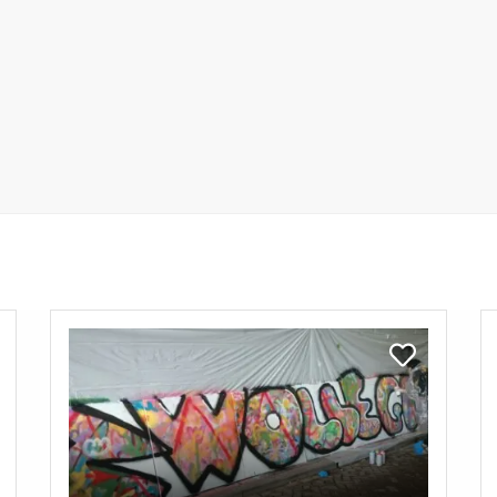
Bekijk
Be
Graffiti
W
k
Bekijk
Workshop
Ac
Graffiti
Pa
Workshop
shop