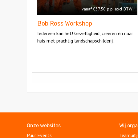
vanaf €37,50 p.p. excl BTW
Bob Ross Workshop
Iedereen kan het! Gezelligheid, creëren én naar
huis met prachtig landschapschilderij.
Onze websites
Wij org
Puur Events
Teamuitj