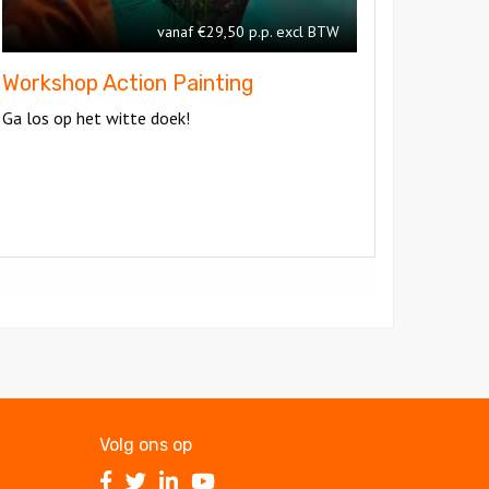
vanaf €29,50 p.p. excl BTW
Workshop Action Painting
Ga los op het witte doek!
Volg ons op
Volg
Volg
Volg
Volg