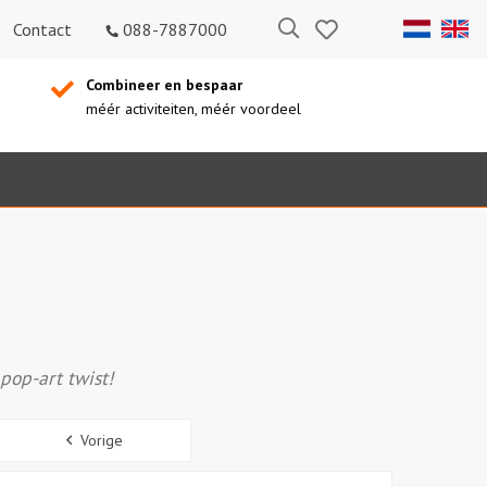
Bewaarde
Zoeken
Contact
088-7887000
uitjes
Combineer en bespaar
méér activiteiten, méér voordeel
 pop-art twist!
Sidebar
Vorige