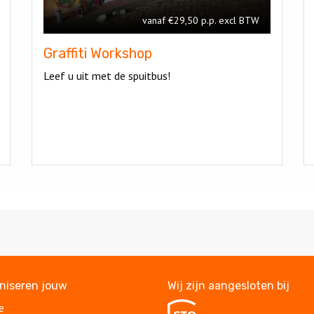
vanaf €29,50 p.p. excl BTW
Graffiti Workshop
Leef u uit met de spuitbus!
aniseren jouw
Wij zijn aangesloten bij
e