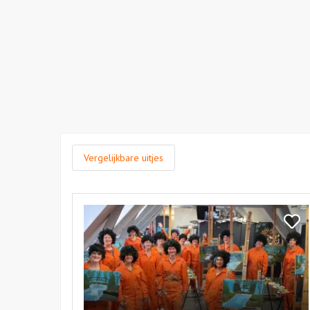
Vergelijkbare uitjes
Bekijk
Bob
Bekij
Ross
Bob
Workshop
Ross
Work