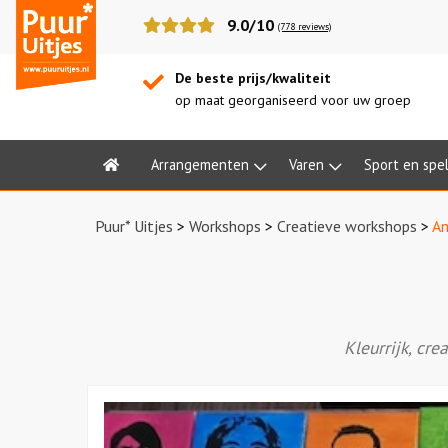
Puur*
9.0/10
(778 reviews)
Uitjes
De beste prijs/kwaliteit
op maat georganiseerd voor uw groep
Arrangementen
Varen
Sport en spe
Home
Puur* Uitjes
>
Workshops
>
Creatieve workshops
>
An
Kleurrijk, cre