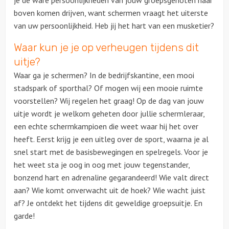
je de ware persoonlijkheden van jouw groepsgenoten naar
boven komen drijven, want schermen vraagt het uiterste
Ludieke workshops
van uw persoonlijkheid. Heb jij het hart van een musketier?
Waar kun je je op verheugen tijdens dit
Muzikale workshops
uitje?
Waar ga je schermen? In de bedrijfskantine, een mooi
Online workshops
stadspark of sporthal? Of mogen wij een mooie ruimte
voorstellen? Wij regelen het graag! Op de dag van jouw
Teamtrainingen
uitje wordt je welkom geheten door jullie schermleraar,
een echte schermkampioen die weet waar hij het over
Proeverijen
heeft. Eerst krijg je een uitleg over de sport, waarna je al
snel start met de basisbewegingen en spelregels. Voor je
Rondleidingen
het weet sta je oog in oog met jouw tegenstander,
bonzend hart en adrenaline gegarandeerd! Wie valt direct
Wandelingen
aan? Wie komt onverwacht uit de hoek? Wie wacht juist
af? Je ontdekt het tijdens dit geweldige groepsuitje. En
Fietstochten
garde!
Segwaytours