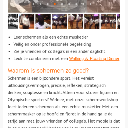
Citygames
Quizzen en spellen
Leer schermen als een echte musketier
Speurtochten
Veilig en onder professionele begeleiding
Zie je vrienden of collega’s in een ander daglicht
Sportieve activiteiten
Leuk te combineren met een
Walking & Floating Dinner
Waarom is schermen zo goed?
Dinerspellen
Schermen is een bijzondere sport. Het vereist
Workshops
uithoudingsvermogen, precisie, reflexen, strategisch
denken, souplesse en kracht. Alleen voor stoere figuren en
Creatieve workshops
Olympische sporters? Welnee, met onze schermworkshop
leert iedereen schermen als een echte musketier. Met een
Culinaire workshops
schermmasker op je hoofd en floret in de hand ga je de
strijd aan met jouw vrienden of collega’s. Het mooie is dat
Actieve workshops