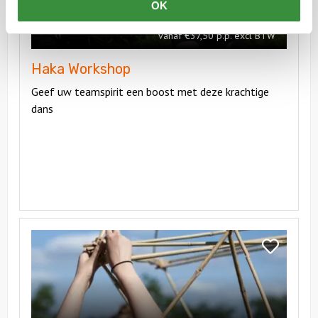
OK
vanaf €37,50 p.p. excl BTW
Haka Workshop
Geef uw teamspirit een boost met deze krachtige
dans
Bekijk
Bamboe
Bekijk
Workshop
Bamboe
Workshop