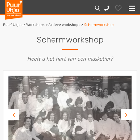
Puur*
Hearts
Zoeken
088-
Uitjes
M
7887000
Puur* Uitjes
>
Workshops
>
Actieve workshops
>
Schermworkshop
Home
Schermworkshop
Arrangementen
Heeft u het hart van een musketier?
Dagarrangementen
Avondarrangementen
Varen
Boottochten
Vorige
Volge
foto
foto
Losse boothuur
Sport en spel