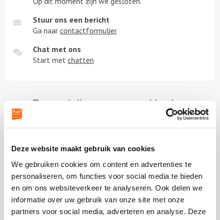
Op dit moment zijn we gesloten.
Stuur ons een bericht
Ga naar
contactformulier
Chat met ons
Start met
chatten
Beoordeling van onze klanten
Deze website maakt gebruik van cookies
We gebruiken cookies om content en advertenties te
Vorige
Vo
Schermworkshop
personaliseren, om functies voor social media te bieden
en om ons websiteverkeer te analyseren. Ook delen we
De workshop was meer dan geslaagd! Ik heb niet
informatie over uw gebruik van onze site met onze
één collega gehoord die zie dat hij/zij het niet
partners voor social media, adverteren en analyse. Deze
leuk
Lees verder