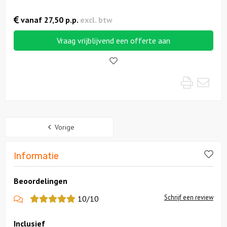
vanaf
27,50
p.p.
excl. btw
Solextours
Vraag vrijblijvend een offerte aan
Locaties
Like!
Feesten
Print
Mai
Themafeesten
Sidebar
Dinnershows
Vorige
Lik
Informatie
Beoordelingen
Schrijf een review
10/10
Inclusief