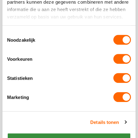
partners kunnen deze gegevens combineren met andere
Deze
informatie die u aan ze heeft verstrekt of die ze hebben
review
verzameld op basis van uw gebruik van hun services.
kreeg
als
Toestemmingsselectie
cijfer
Noodzakelijk
een
5
Plaats een review
Bekijk alle reviews
Voorkeuren
Statistieken
Vergelijkbare uitjes
Marketing
Bekijk
Haka
Bekijk
Details tonen
Workshop
Haka
Workshop