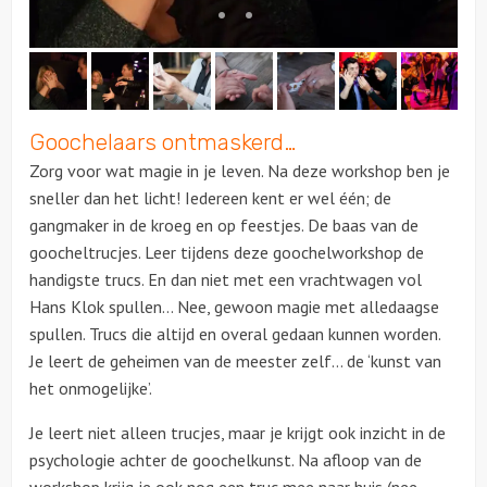
Citygames
Quizzen en spellen
Goochelaars ontmaskerd…
Speurtochten
Zorg voor wat magie in je leven. Na deze workshop ben je
sneller dan het licht! Iedereen kent er wel één; de
Sportieve activiteiten
gangmaker in de kroeg en op feestjes. De baas van de
goocheltrucjes. Leer tijdens deze goochelworkshop de
Dinerspellen
handigste trucs. En dan niet met een vrachtwagen vol
Hans Klok spullen… Nee, gewoon magie met alledaagse
Workshops
spullen. Trucs die altijd en overal gedaan kunnen worden.
Je leert de geheimen van de meester zelf… de ‘kunst van
Creatieve workshops
het onmogelijke’.
Culinaire workshops
Je leert niet alleen trucjes, maar je krijgt ook inzicht in de
psychologie achter de goochelkunst. Na afloop van de
Actieve workshops