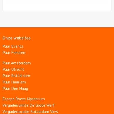
Onze websites
Puur Events
Puur Feesten
Puur Amsterdam
Puur Utrecht
Puur Rotterdam
Puur Haarlem
Puur Den Haag
Escape Room Mysterium
Vergaderruimte De Grote Werf
Vergaderlocatie Rotterdam View