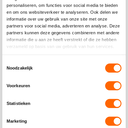
personaliseren, om functies voor social media te bieden
en om ons websiteverkeer te analyseren. Ook delen we
Vergelijkbare uitjes
informatie over uw gebruik van onze site met onze
partners voor social media, adverteren en analyse. Deze
partners kunnen deze gegevens combineren met andere
Bekijk
informatie die u aan ze heeft verstrekt of die ze hebben
Haka
Bekijk
verzameld op basis van uw gebruik van hun services.
Workshop
Haka
Workshop
Toestemmingsselectie
Noodzakelijk
vanaf €37,50 p.p. excl BTW
Voorkeuren
Haka Workshop
Geef uw teamspirit een boost met deze krachtige
Statistieken
dans
Marketing