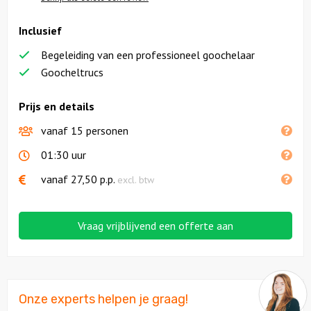
Inclusief
Solextours
Begeleiding van een professioneel goochelaar
Locaties
Goocheltrucs
Feesten
Prijs en details
vanaf 15 personen
Themafeesten
01:30 uur
Dinnershows
vanaf
27,50
p.p.
excl. btw
Vraag vrijblijvend een offerte aan
Onze experts helpen je graag!