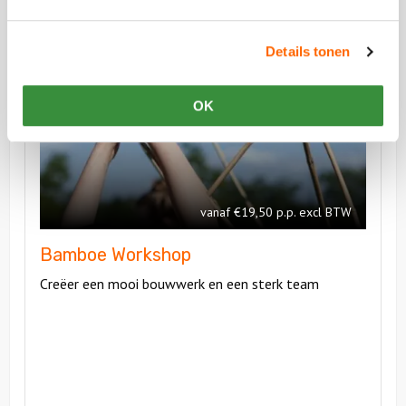
Details tonen
Bekijk
Bamboe
Bekijk
OK
Workshop
Bamboe
Workshop
vanaf €19,50 p.p. excl BTW
Bamboe Workshop
Creëer een mooi bouwwerk en een sterk team