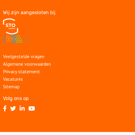
Wij zijn aangesloten bij
Veelgestelde vragen
Algemene voorwaarden
Privacy statement
Vacatures
Sitemap
Volg ons op
Volg
Volg
Volg
Volg
ons
ons
ons
ons
op
op
op
op
Facebook
Twitter
LinkedIn
Youtube