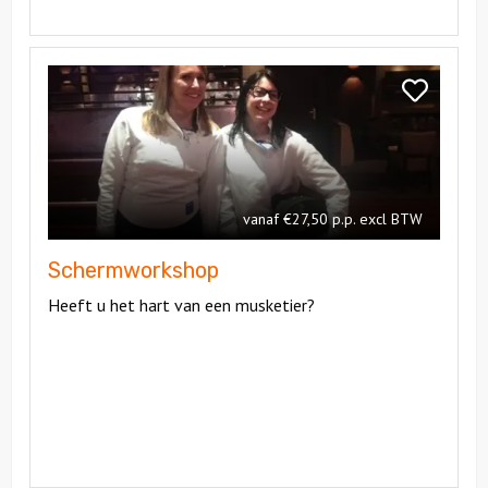
Bekijk
Schermworkshop
Bekijk
Schermwor
vanaf €27,50 p.p. excl BTW
Schermworkshop
Heeft u het hart van een musketier?