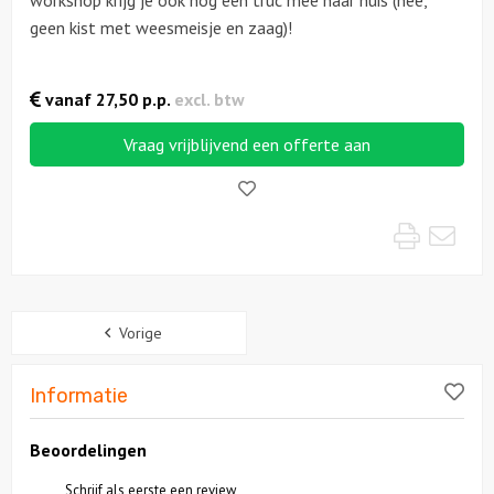
workshop krijg je ook nog een truc mee naar huis (nee,
geen kist met weesmeisje en zaag)!
Ludieke workshops
vanaf
27,50
p.p.
excl. btw
Muzikale workshops
Vraag vrijblijvend een offerte aan
Online workshops
Like!
Teamtrainingen
Print
Mai
Proeverijen
Sidebar
Rondleidingen
Vorige
Wandelingen
Lik
Informatie
Fietstochten
Beoordelingen
Schrijf als eerste een review
Segwaytours