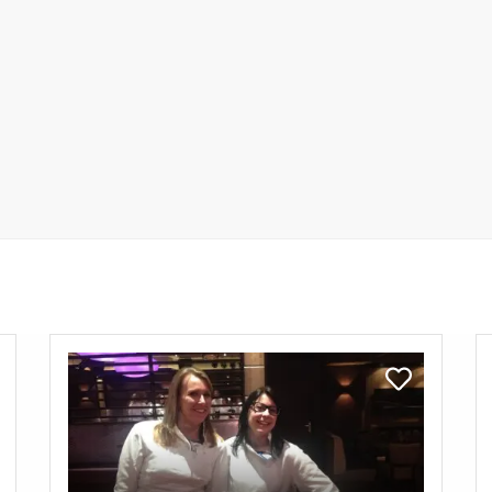
Bekijk
Be
Schermworkshop
P
k
Bekijk
w
Schermworksh
shop