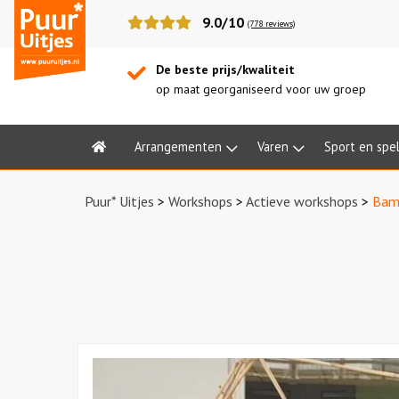
Puur*
9.0/10
(778 reviews)
Uitjes
De beste prijs/kwaliteit
op maat georganiseerd voor uw groep
Arrangementen
Varen
Sport en spe
Home
Puur* Uitjes
>
Workshops
>
Actieve workshops
>
Bam