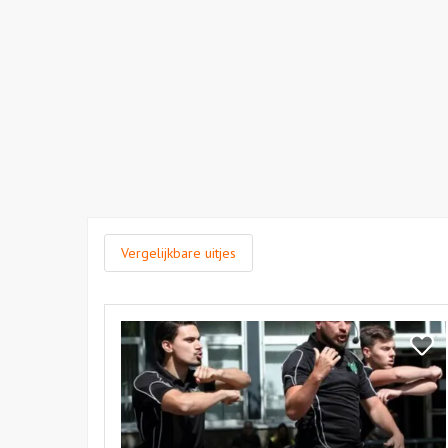
Vergelijkbare uitjes
Bekijk
Haka
Bekij
Workshop
Haka
Work