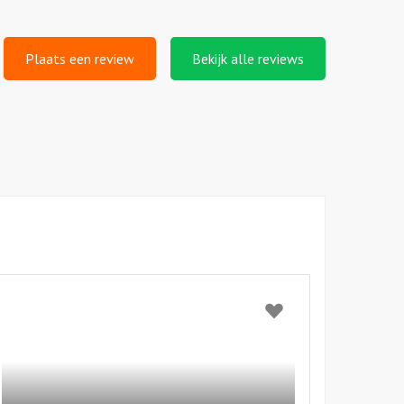
Plaats een review
Bekijk alle reviews
kijk
oker
Bekijk
orkshop
op
Poker
workshop