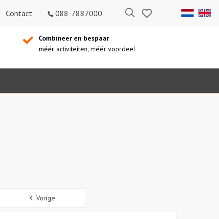
Bewaarde
Zoeken
Contact
088-7887000
uitjes
Combineer en bespaar
méér activiteiten, méér voordeel
Sidebar
Vorige