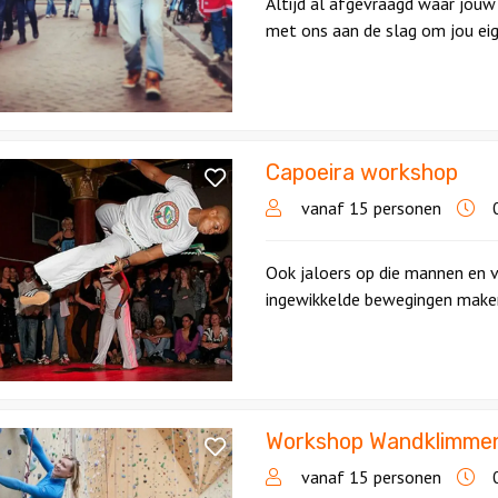
Altijd al afgevraagd waar jouw
met ons aan de slag om jou eig
Capoeira workshop
p
vanaf 15 personen
0
Ook jaloers op die mannen en 
ingewikkelde bewegingen maken? 
Workshop Wandklimme
p
mmen
vanaf 15 personen
0