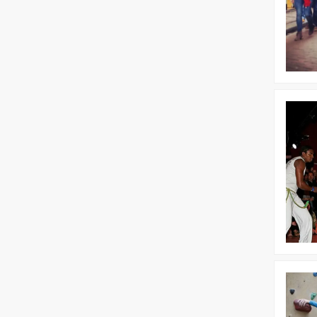
Bekijk
Capoeira
worksho
Bekijk
Worksho
Wandkli