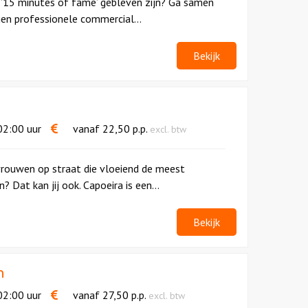
 ’15 minutes of fame’ gebleven zijn? Ga samen
en professionele commercial...
Bekijk
2:00 uur
vanaf
22,50
p.p.
excl. btw
vrouwen op straat die vloeiend de meest
Dat kan jij ook. Capoeira is een...
Bekijk
n
2:00 uur
vanaf
27,50
p.p.
excl. btw