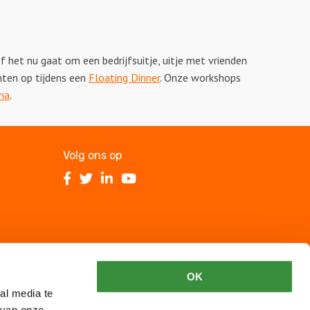
het nu gaat om een bedrijfsuitje, uitje met vrienden
hten op tijdens een
Floating Dinner
. Onze workshops
ma
.
Volg ons op
Volg
Volg
Volg
Volg
ons
ons
ons
ons
op
op
op
op
Facebook
Twitter
LinkedIn
Youtube
OK
al media te
 van onze