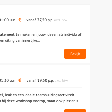
1:00 uur
vanaf
37,50
p.p.
excl. btw
atement te maken en jouw ideeën als individu of
n uiting van innerlijke...
Bekijk
1:30 uur
vanaf
19,50
p.p.
excl. btw
, leuk en een ideale teambuildingsactiviteit.
 bij deze workshop voorop, maar ook plezier is