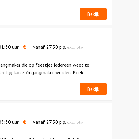
Bekijk
1:30 uur
vanaf
27,50
p.p.
excl. btw
gangmaker die op feestjes iedereen weet te
ok jij kan zo’n gangmaker worden. Boek...
Bekijk
3:30 uur
vanaf
27,50
p.p.
excl. btw