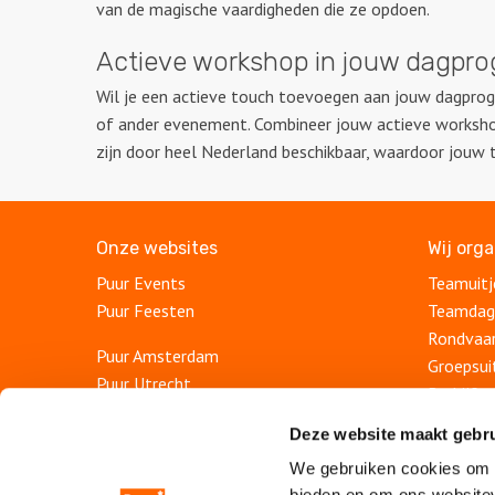
van de magische vaardigheden die ze opdoen.
Actieve workshop in jouw dagp
Wil je een actieve touch toevoegen aan jouw dagprog
of ander evenement. Combineer jouw actieve workshop 
zijn door heel Nederland beschikbaar, waardoor jouw
Onze websites
Wij org
Puur Events
Teamuitj
Puur Feesten
Teamdag
Rondvaa
Puur Amsterdam
Groepsui
Puur Utrecht
Bedrijfsu
Puur Rotterdam
Teambui
Deze website maakt gebru
Puur Haarlem
Afdeling
Puur Den Haag
We gebruiken cookies om c
Personee
bieden en om ons websitev