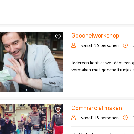
Goochelworkshop
workshop
vanaf 15 personen
0
Iedereen kent er wel één; een 
vermaken met goocheltrucjes. O
Commercial maken
ial
vanaf 15 personen
0