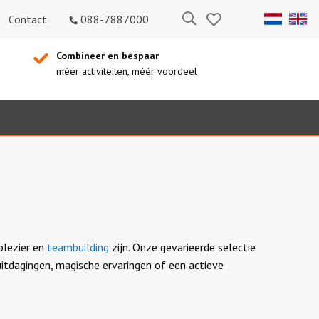
Bewaarde
Zoeken
Contact
088-7887000
uitjes
Combineer en bespaar
méér activiteiten, méér voordeel
plezier en
teambuilding
zijn. Onze gevarieerde selectie
itdagingen, magische ervaringen of een actieve