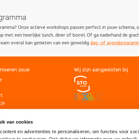
rogramma
ramma? Onze actieve workshops passen perfect in jouw schema, of 
met een heerlijke lunch, diner of borrel. Of ga naderhand de grac
 team overal kan genieten van een geweldig
dag- of avondprogram
aniseren jouw
Wij zijn aangesloten bij
e
rt
tje
itje
Veelgestelde vragen
lding
ik van cookies
Algemene voorwaarden
suitje
Privacy statement
ontent en advertenties te personaliseren, om functies voor soci
lsuitje
Vacatures
erkeer te analyseren. Ook delen we informatie over uw gebruik