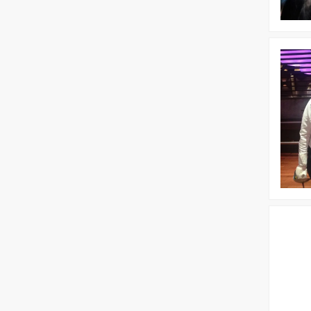
Bekijk
Schermw
Bekijk
Poker
worksho