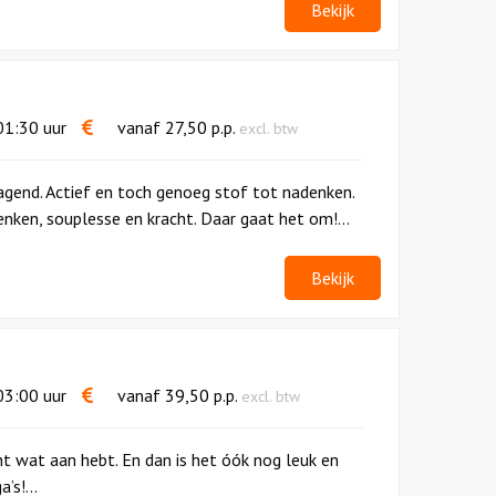
Bekijk
1:30 uur
vanaf
27,50
p.p.
excl. btw
agend. Actief en toch genoeg stof tot nadenken.
denken, souplesse en kracht. Daar gaat het om!...
Bekijk
3:00 uur
vanaf
39,50
p.p.
excl. btw
ht wat aan hebt. En dan is het óók nog leuk en
’s!...