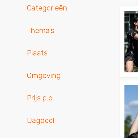
Categorieën
Bekijk
Haka
Worksho
Thema's
Plaats
Omgeving
Bekijk
Bamboe
Prijs p.p.
Worksho
Dagdeel