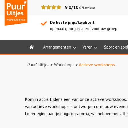
Puur*
9.0/10
(778 reviews)
Uitjes
De beste prijs/kwaliteit
op maat georganiseerd voor uw groep
Arrangementen
Varen
Sport en spe
Home
Puur* Uitjes
>
Workshops
>
Actieve workshops
Kom in actie tijdens een van onze actieve workshops. 
van actieve workshops is ontworpen om jouw evenemen
toevoeging aan je dagprogramma, wij hebben het all