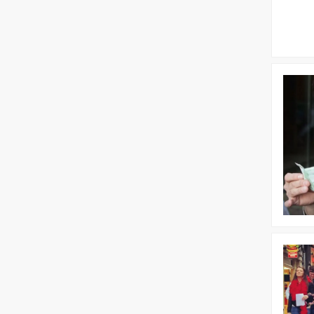
Bekijk
Goochel
Bekijk
Commerc
maken