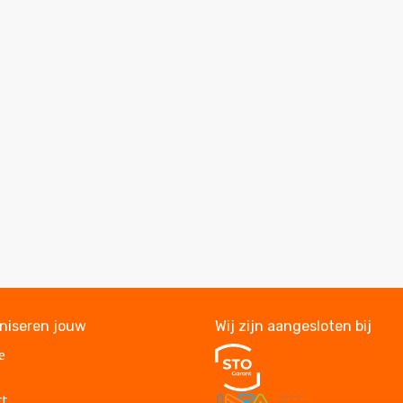
aniseren jouw
Wij zijn aangesloten bij
e
rt