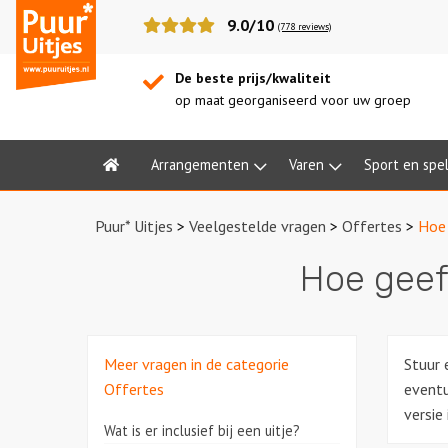
Puur*
9.0/10
(778 reviews)
Uitjes
De beste prijs/kwaliteit
op maat georganiseerd voor uw groep
Arrangementen
Varen
Sport en spe
Home
Puur* Uitjes
>
Veelgestelde vragen
>
Offertes
>
Hoe 
Hoe geef 
Meer vragen in de categorie
Stuur 
Offertes
eventu
versie 
Wat is er inclusief bij een uitje?