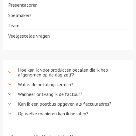
Presentatoren
Citygames
Spelmakers
Team
Quizzen en spellen
Veelgestelde vragen
Speurtochten
Sportieve activiteiten
Hoe kan ik voor producten betalen die ik heb
afgenomen op de dag zelf?
Dinerspellen
Wat is de betalingstermijn?
Workshops
Wanneer ontvang ik de factuur?
Kan ik een postbus opgeven als factuuradres?
Creatieve workshops
Op welke manieren kan ik betalen?
Culinaire workshops
Actieve workshops