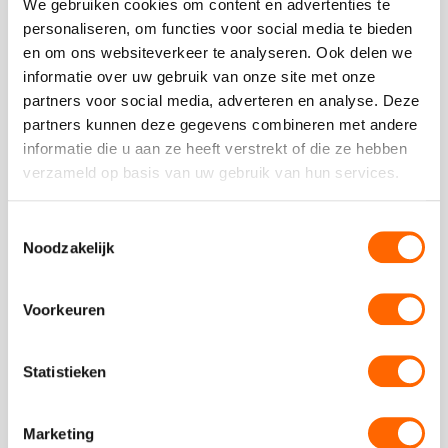
We gebruiken cookies om content en advertenties te
zijn we hier!
personaliseren, om functies voor social media te bieden
Locaties
en om ons websiteverkeer te analyseren. Ook delen we
informatie over uw gebruik van onze site met onze
Feesten
partners voor social media, adverteren en analyse. Deze
partners kunnen deze gegevens combineren met andere
informatie die u aan ze heeft verstrekt of die ze hebben
Themafeesten
Bel ons op:
088-7887000
verzameld op basis van uw gebruik van hun services.
Op dit moment zijn we gesloten.
Dinnershows
Toestemmingsselectie
Noodzakelijk
Voorkeuren
Stuur ons een bericht
Ga naar contactformulier
Statistieken
Marketing