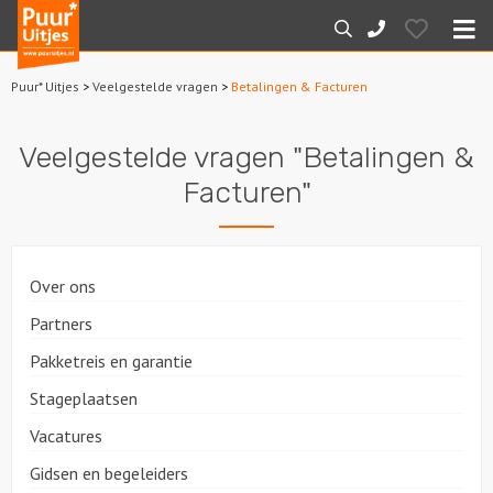
Puur*
Hearts
Zoeken
088-
Uitjes
M
7887000
Puur* Uitjes
>
Veelgestelde vragen
>
Betalingen & Facturen
Home
Veelgestelde vragen "Betalingen &
Arrangementen
Facturen"
Dagarrangementen
Avondarrangementen
Over ons
Partners
Varen
Pakketreis en garantie
Boottochten
Stageplaatsen
Losse boothuur
Vacatures
Gidsen en begeleiders
Sport en spel