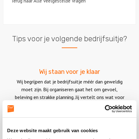
Terug naar Alle Veelgestelde Vragen
Ludieke workshops
Muzikale workshops
Tips voor je volgende bedrijfsuitje?
Teamtrainingen
Proeverijen
Wij staan voor je klaar
Rondleidingen
Wij begrijpen dat je bedrijfsuitje méér dan geweldig
moet zijn. Bij organiseren gaat het om gevoel,
Wandelingen
beleving en strakke planning. Jij vertelt ons wat voor
effect je graag wilt. Wij kijken verder dan het internet
Fietstochten
en onze neus lang is. Met ervaring en
inlevingsvermogen. Wij zorgen voor een vrijblijvende
Segwaytours
offerte in je mailbox, frisse blik en strakke
Deze website maakt gebruik van cookies
budgetbewaking. Wij helpen je graag verder. Daarom
Solextours