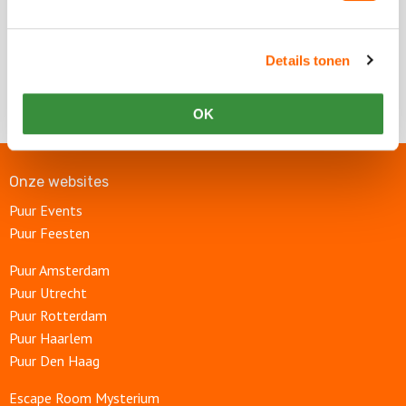
Chat met ons
Details tonen
Chat met ons
OK
Onze websites
Puur Events
Puur Feesten
Puur Amsterdam
Puur Utrecht
Puur Rotterdam
Puur Haarlem
Puur Den Haag
Escape Room Mysterium