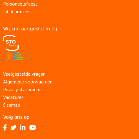
Personeelsfeest
Jubileumfeest
Wij zijn aangesloten bij
Veelgestelde vragen
Algemene voorwaarden
Privacy statement
Vacatures
Sitemap
Volg ons op
Volg
Volg
Volg
Volg
ons
ons
ons
ons