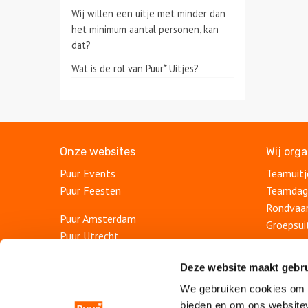
Wij willen een uitje met minder dan
het minimum aantal personen, kan
dat?
Wat is de rol van Puur* Uitjes?
Onze websites
Wij org
Puur Events
Teamuitj
Puur Feesten
Teamdag
Rondvaa
Puur Amsterdam
Groepsui
Puur Utrecht
Bedrijfsu
Puur Rotterdam
Teambui
Deze website maakt gebru
Puur Haarlem
Afdeling
Puur Den Haag
We gebruiken cookies om c
Personee
bieden en om ons websitev