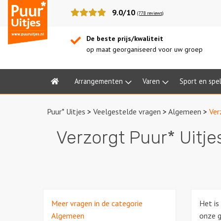
Puur*
9.0/10
(778 reviews)
Uitjes
De beste prijs/kwaliteit
op maat georganiseerd voor uw groep
Arrangementen
Varen
Sport en spe
Home
Puur* Uitjes
>
Veelgestelde vragen
>
Algemeen
>
Ver
Verzorgt Puur* Uitje
Meer vragen in de categorie
Het is
Algemeen
onze g