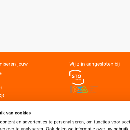
aniseren jouw
Wij zijn aangesloten bij
e
rt
tje
itje
Veelgestelde vragen
lding
ik van cookies
Algemene voorwaarden
suitje
Privacy statement
ontent en advertenties te personaliseren, om functies voor soci
lsuitje
Vacatures
erkeer te analyseren. Ook delen we informatie over uw gebruik