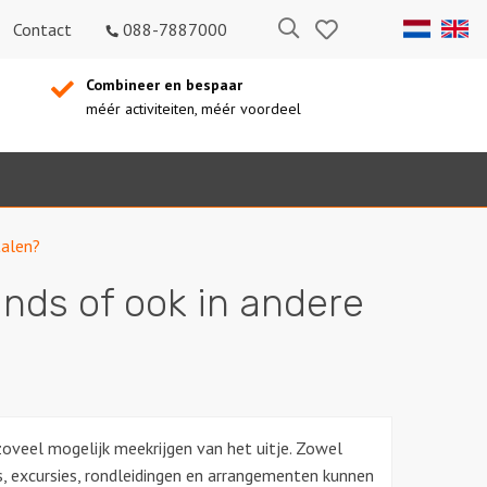
Bewaarde
Zoeken
Contact
088-7887000
uitjes
Combineer en bespaar
méér activiteiten, méér voordeel
talen?
ands of ook in andere
k zoveel mogelijk meekrijgen van het uitje. Zowel
es, excursies, rondleidingen en arrangementen kunnen