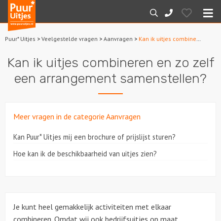
Puur*
Hearts
Zoeken
088-
Uitjes
M
7887000
Puur* Uitjes
>
Veelgestelde vragen
>
Aanvragen
>
Kan ik uitjes combineren en zo zelf een arrangement samenstellen?
Home
Kan ik uitjes combineren en zo zelf
Arrangementen
een arrangement samenstellen?
Dagarrangementen
Meer vragen in de categorie Aanvragen
Avondarrangementen
Kan Puur* Uitjes mij een brochure of prijslijst sturen?
Varen
Hoe kan ik de beschikbaarheid van uitjes zien?
Boottochten
Losse boothuur
Je kunt heel gemakkelijk activiteiten met elkaar
combineren. Omdat wij ook bedrijfsuitjes op maat
Sport en spel