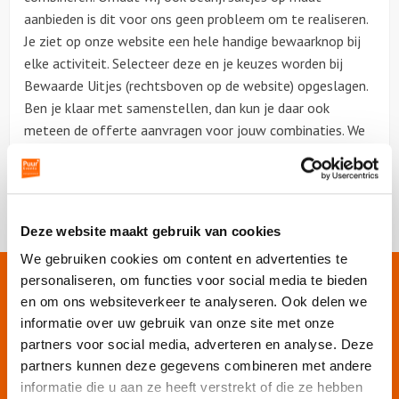
aanbieden is dit voor ons geen probleem om te realiseren.
Je ziet op onze website een hele handige bewaarknop bij
Citygames
elke activiteit. Selecteer deze en je keuzes worden bij
Bewaarde Uitjes (rechtsboven op de website) opgeslagen.
Quizzen en spellen
Ben je klaar met samenstellen, dan kun je daar ook
meteen de offerte aanvragen voor jouw combinaties. We
Speurtochten
bellen je na het aanvragen nog even op om alles door te
spreken en te kijken of het compleet is. Samen maken we
Sportieve activiteiten
er dan een prachtige dag voor jouw team van.
Dinerspellen
Deze website maakt gebruik van cookies
We gebruiken cookies om content en advertenties te
Workshops
personaliseren, om functies voor social media te bieden
Onze websites
en om ons websiteverkeer te analyseren. Ook delen we
Creatieve workshops
Puur Events
informatie over uw gebruik van onze site met onze
Puur Feesten
partners voor social media, adverteren en analyse. Deze
Culinaire workshops
partners kunnen deze gegevens combineren met andere
Puur Amsterdam
informatie die u aan ze heeft verstrekt of die ze hebben
Actieve workshops