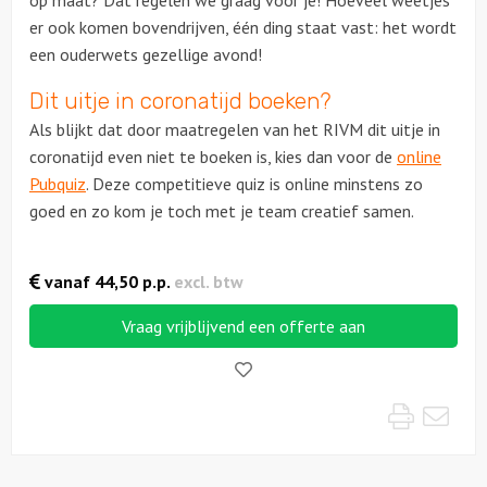
op maat? Dat regelen we graag voor je! Hoeveel weetjes
er ook komen bovendrijven, één ding staat vast: het wordt
een ouderwets gezellige avond!
Locaties
Dit uitje in coronatijd boeken?
Feesten
Als blijkt dat door maatregelen van het RIVM dit uitje in
coronatijd even niet te boeken is, kies dan voor de
online
Themafeesten
Pubquiz
. Deze competitieve quiz is online minstens zo
goed en zo kom je toch met je team creatief samen.
Dinnershows
vanaf
44,50
p.p.
excl. btw
Vraag vrijblijvend een offerte aan
Like!
Print
Mai