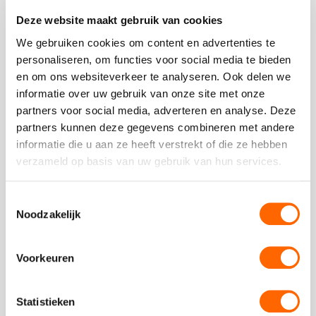
Deze website maakt gebruik van cookies
Beoordeling van onze klanten
We gebruiken cookies om content en advertenties te
personaliseren, om functies voor social media te bieden
en om ons websiteverkeer te analyseren. Ook delen we
informatie over uw gebruik van onze site met onze
partners voor social media, adverteren en analyse. Deze
partners kunnen deze gegevens combineren met andere
Automatic Choice Europe
informatie die u aan ze heeft verstrekt of die ze hebben
verzameld op basis van uw gebruik van hun services.
Pubquiz boot
We hebben een geslaagd bedrijfsuitje gehad, mede
Toestemmingsselectie
dankzij de goede zorgen van Puur Events.
Noodzakelijk
Aanrader!
Deze
review
Voorkeuren
kreeg
Automatic Choice Europe
als
Statistieken
cijfer