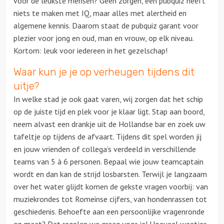
voor de leukste mensen? Geen zorgen, een pubquiz heeft
niets te maken met IQ, maar alles met alertheid en
Ludieke workshops
algemene kennis. Daarom staat de pubquiz garant voor
plezier voor jong en oud, man en vrouw, op elk niveau.
Muzikale workshops
Kortom: leuk voor iedereen in het gezelschap!
Waar kun je je op verheugen tijdens dit
Teamtrainingen
uitje?
In welke stad je ook gaat varen, wij zorgen dat het schip
Proeverijen
op de juiste tijd en plek voor je klaar ligt. Stap aan boord,
neem alvast een drankje uit de Hollandse bar en zoek uw
Rondleidingen
tafeltje op tijdens de afvaart. Tijdens dit spel worden jij
en jouw vrienden of collega’s verdeeld in verschillende
Wandelingen
teams van 5 à 6 personen. Bepaal wie jouw teamcaptain
wordt en dan kan de strijd losbarsten. Terwijl je langzaam
Fietstochten
over het water glijdt komen de gekste vragen voorbij: van
muziekrondes tot Romeinse cijfers, van hondenrassen tot
Segwaytours
geschiedenis. Behoefte aan een persoonlijke vragenronde
Solextours