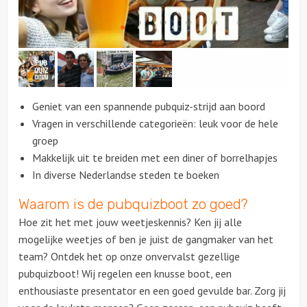
Citygames
Quizzen en spellen
Speurtochten
Geniet van een spannende pubquiz-strijd aan boord
Vragen in verschillende categorieën: leuk voor de hele
Sportieve activiteiten
groep
Makkelijk uit te breiden met een diner of borrelhapjes
Dinerspellen
In diverse Nederlandse steden te boeken
Waarom is de pubquizboot zo goed?
Workshops
Hoe zit het met jouw weetjeskennis? Ken jij alle
Creatieve workshops
mogelijke weetjes of ben je juist de gangmaker van het
team? Ontdek het op onze onvervalst gezellige
Culinaire workshops
pubquizboot! Wij regelen een knusse boot, een
enthousiaste presentator en een goed gevulde bar. Zorg jij
Actieve workshops