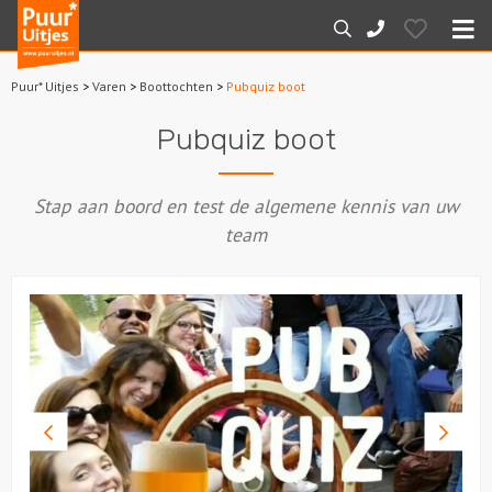
Puur*
Hearts
Zoeken
088-
Uitjes
M
7887000
Puur* Uitjes
>
Varen
>
Boottochten
>
Pubquiz boot
Home
Pubquiz boot
Arrangementen
Stap aan boord en test de algemene kennis van uw
Dagarrangementen
team
Avondarrangementen
Varen
Boottochten
Vorige
Volge
Losse boothuur
foto
foto
Sport en spel