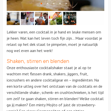
Citygames
Quizzen en spellen
Lekker varen, een cocktail in je hand en leuke mensen om
Speurtochten
je heen. Wat kan het leven toch fijn zijn… Maar voordat je
relaxt op het dek staat te pimpelen, moet je natuurlijk
Sportieve activiteiten
nog wel even aan het werk!
Shaken, stirren en blenden
Dinerspellen
Onze enthousiaste cocktailshaker staat je al op te
Workshops
wachten met flessen drank, shakers, jiggers, fruit,
icecrushers en andere cocktailgear en – ingrediënten. Na
Creatieve workshops
een korte uitleg over het ontstaan van de cocktails en de
verschillende shake-, schenk- en crushtechnieken, is het tijd
Culinaire workshops
om zelf te gaan shaken, stirren en blenden! Welke cocktail
ga jij maken? Een minty Mojito of juist de strawberry-
Actieve workshops