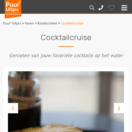
Puur*
Hearts
Zoeken
088-
Uitjes
M
7887000
Puur* Uitjes
>
Varen
>
Boottochten
>
Cocktailcruise
Home
Cocktailcruise
Arrangementen
Genieten van jouw favoriete cocktails op het water
Dagarrangementen
Avondarrangementen
Varen
Boottochten
Vorige
Volge
foto
foto
Losse boothuur
Sport en spel