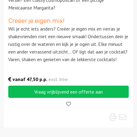
versie? Een classy Cosmopolitan of een pittige
Mexicaanse Margarita?
Ludieke workshops
Creëer je eigen mix!
Wil je echt iets anders? Creëer je eigen mix en verras je
Muzikale workshops
shakevrienden met een nieuwe smaak! Ondertussen dein je
rustig over de wateren en kijk je je ogen uit. Elke minuut
Online workshops
een ander verrassend uitzicht… Of ligt dat aan je cocktail?
Varen, shaken en genieten van de lekkerste cocktails!
Teamtrainingen
Proeverijen
vanaf
47,50
p.p.
excl. btw
Rondleidingen
Vraag vrijblijvend een offerte aan
Like!
Wandelingen
Print
Mai
Fietstochten
Segwaytours