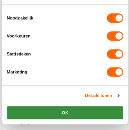
Toestemmingsselectie
Noodzakelijk
Vergelijkbare uitjes
Voorkeuren
Bekijk
Sloepen
Bekijk
Statistieken
puzzeltocht
Sloepen
puzzeltoch
Marketing
vanaf €34,5 p.p. excl BTW
Details tonen
Sloepen puzzeltocht
Vaar puzzelend door de Amsterdamse of Utrechtse
OK
grachten, los uitdagingen en raadsels op tijdens de
sloepenpuzzeltocht!