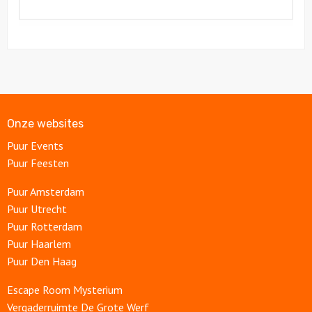
Onze websites
Puur Events
Puur Feesten
Puur Amsterdam
Puur Utrecht
Puur Rotterdam
Puur Haarlem
Puur Den Haag
Escape Room Mysterium
Vergaderruimte De Grote Werf