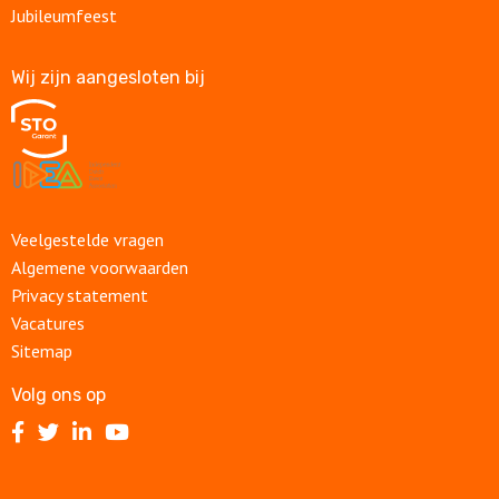
Jubileumfeest
Wij zijn aangesloten bij
Veelgestelde vragen
Algemene voorwaarden
Privacy statement
Vacatures
Sitemap
Volg ons op
Volg
Volg
Volg
Volg
ons
ons
ons
ons
op
op
op
op