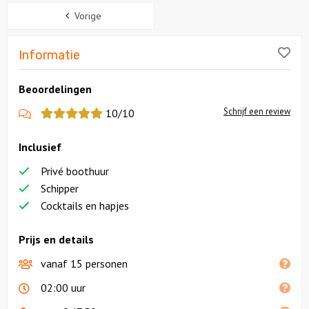
Sidebar
Vorige
Solextours
Lik
Informatie
Locaties
Beoordelingen
Feesten
Schrijf een review
10/10
Themafeesten
Inclusief
Privé boothuur
Dinnershows
Schipper
Cocktails en hapjes
Prijs en details
vanaf 15 personen
02:00 uur