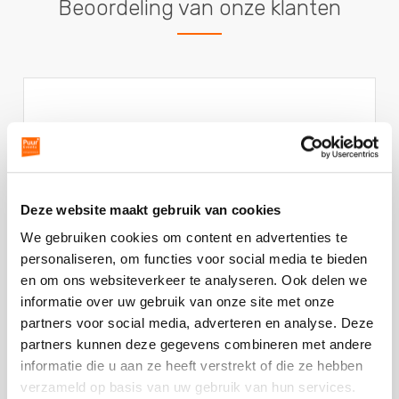
Beoordeling van onze klanten
Cocktailcruise
Excuses voor de late reactie, maar ik was vorige
week niet op kantoor. De coctailworkshop was
Deze website maakt gebruik van cookies
een groot succes! Ik
Lees verder
Deze
We gebruiken cookies om content en advertenties te
review
personaliseren, om functies voor social media te bieden
kreeg
en om ons websiteverkeer te analyseren. Ook delen we
als
informatie over uw gebruik van onze site met onze
cijfer
partners voor social media, adverteren en analyse. Deze
een
partners kunnen deze gegevens combineren met andere
5
Plaats een review
Bekijk alle reviews
informatie die u aan ze heeft verstrekt of die ze hebben
verzameld op basis van uw gebruik van hun services.