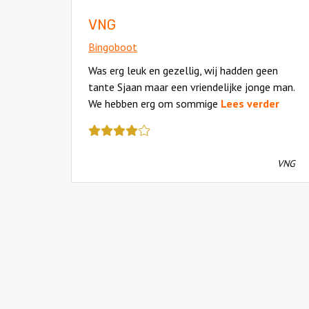
VNG
Bingoboot
Was erg leuk en gezellig, wij hadden geen
tante Sjaan maar een vriendelijke jonge man.
We hebben erg om sommige
Lees verder
Deze
review
kreeg
VNG
als
cijfer
een
4