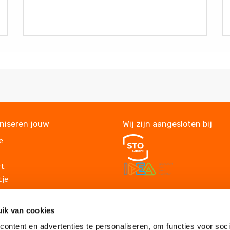
aniseren jouw
Wij zijn aangesloten bij
e
rt
tje
itje
Veelgestelde vragen
lding
ik van cookies
Algemene voorwaarden
suitje
Privacy statement
ontent en advertenties te personaliseren, om functies voor soci
lsuitje