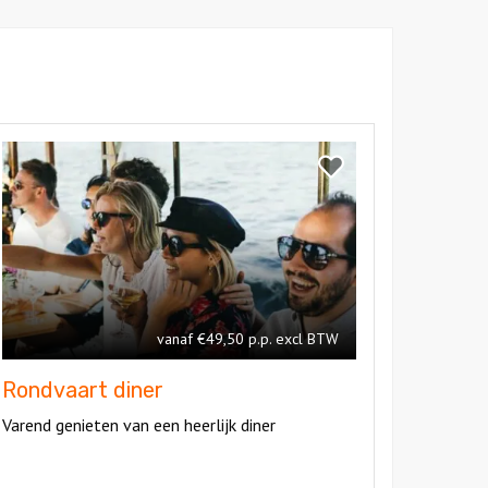
kijk
ondvaart
Bekijk
ner
Rondvaart
diner
vanaf €49,50 p.p. excl BTW
Rondvaart diner
Varend genieten van een heerlijk diner