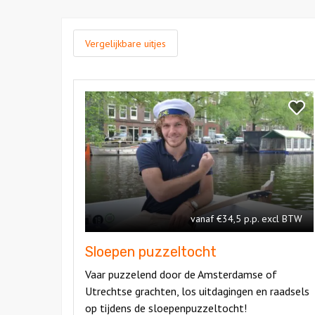
Vergelijkbare uitjes
Bekijk
Sloepen
Bekij
puzzeltocht
Sloe
puzze
vanaf €34,5 p.p. excl BTW
Sloepen puzzeltocht
Vaar puzzelend door de Amsterdamse of
Utrechtse grachten, los uitdagingen en raadsels
op tijdens de sloepenpuzzeltocht!