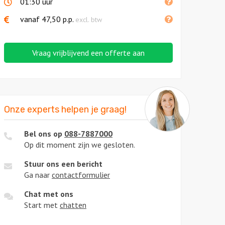
01:30 uur
vanaf
47,50
p.p.
excl. btw
Vraag vrijblijvend een offerte aan
Onze experts helpen je graag!
Bel ons op
088-7887000
Op dit moment zijn we gesloten.
Stuur ons een bericht
Ga naar
contactformulier
Chat met ons
Start met
chatten