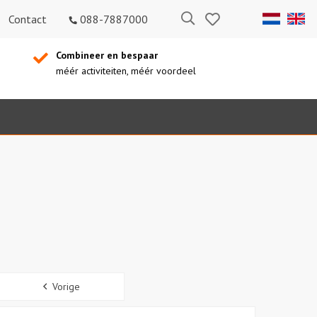
Bewaarde
Zoeken
Contact
088-7887000
uitjes
Combineer en bespaar
méér activiteiten, méér voordeel
Sidebar
Vorige