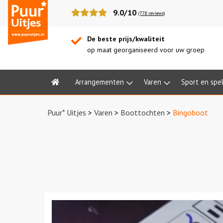
Puur*
9.0/10
(778 reviews)
Uitjes
De beste prijs/kwaliteit
op maat georganiseerd voor uw groep
Arrangementen
Varen
Sport en spe
Home
Puur* Uitjes
>
Varen
>
Boottochten
>
Bingoboot