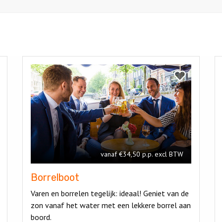
Bekijk
Be
Borrelboot
R
k
Bekijk
di
pen
Borrelboot
ltocht
vanaf €34,50 p.p. excl BTW
Borrelboot
Varen en borrelen tegelijk: ideaal! Geniet van de
zon vanaf het water met een lekkere borrel aan
boord.