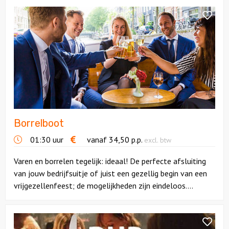
Bekijk
Borrelboot
Borrelboot
01:30 uur
vanaf
34,50
p.p.
excl. btw
Varen en borrelen tegelijk: ideaal! De perfecte afsluiting
van jouw bedrijfsuitje of juist een gezellig begin van een
vrijgezellenfeest; de mogelijkheden zijn eindeloos....
Bekijk
Pubquiz