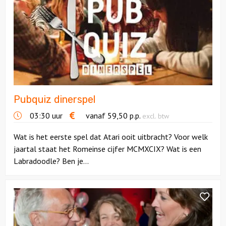
dinerspel
Pubquiz dinerspel
03:30 uur
vanaf
59,50
p.p.
excl. btw
Wat is het eerste spel dat Atari ooit uitbracht? Voor welk
jaartal staat het Romeinse cijfer MCMXCIX? Wat is een
Labradoodle? Ben je...
Bekijk
Dagprogramma
|
Puur*