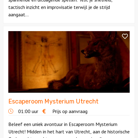
tactisch inzicht en improvisatie terwijl je de strijd
aangaat...
Ludieke workshops
Bekijk
Muzikale workshops
Escaperoom
Mysterium
Teamtrainingen
Utrecht
Proeverijen
Rondleidingen
Wandelingen
Escaperoom Mysterium Utrecht
Fietstochten
01:00 uur
Prijs op aanvraag
Segwaytours
Beleef een uniek avontuur in Escaperoom Mysterium
Utrecht! Midden in het hart van Utrecht, aan de historische
Solextours