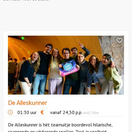
Citygames
Quizzen en spellen
Bekijk
De
Speurtochten
Alleskunner
Sportieve activiteiten
Dinerspellen
Workshops
Creatieve workshops
De Alleskunner
01:30 uur
vanaf
24,50
p.p.
excl. btw
Culinaire workshops
De Alleskunner is hét teamuitje boordevol hilarische,
Actieve workshops
spannende en uitdagende spellen. Test je snelheid,