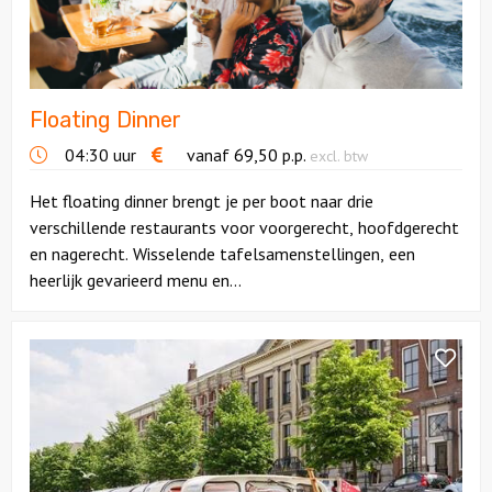
Floating Dinner
04:30 uur
vanaf
69,50
p.p.
excl. btw
Het floating dinner brengt je per boot naar drie
verschillende restaurants voor voorgerecht, hoofdgerecht
en nagerecht. Wisselende tafelsamenstellingen, een
heerlijk gevarieerd menu en...
Bekijk
Dagprogramma
|
Wandelen,
Varen
en