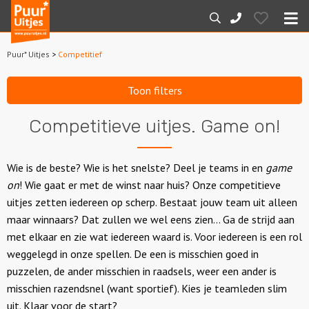
Puur*
Hearts
Zoeken
088-
Uitjes
M
7887000
Puur* Uitjes
>
Competitief
Home
Toon filters
Arrangementen
Competitieve uitjes. Game on!
Dagarrangementen
Wie is de beste? Wie is het snelste? Deel je teams in en
game
Avondarrangementen
on
! Wie gaat er met de winst naar huis? Onze competitieve
uitjes zetten iedereen op scherp. Bestaat jouw team uit alleen
Varen
maar winnaars? Dat zullen we wel eens zien... Ga de strijd aan
met elkaar en zie wat iedereen waard is. Voor iedereen is een rol
Boottochten
weggelegd in onze spellen. De een is misschien goed in
puzzelen, de ander misschien in raadsels, weer een ander is
Losse boothuur
misschien razendsnel (want sportief). Kies je teamleden slim
uit. Klaar voor de start?
Sport en spel