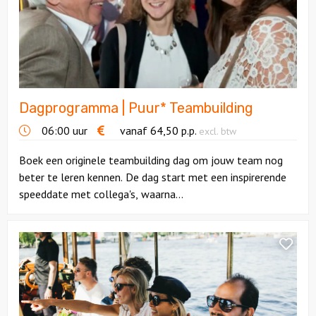
Teambuilding
Dagprogramma | Puur* Teambuilding
06:00 uur
vanaf
64,50
p.p.
excl. btw
Boek een originele teambuilding dag om jouw team nog
beter te leren kennen. De dag start met een inspirerende
speeddate met collega's, waarna...
Bekijk
Floating
Dinner