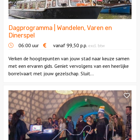
Dinerspel
Dagprogramma | Wandelen, Varen en
Dinerspel
06:00 uur
vanaf
99,50
p.p.
excl. btw
Verken de hoogtepunten van jouw stad naar keuze samen
met een ervaren gids. Geniet vervolgens van een heerlijke
borrelvaart met jouw gezelschap. Sluit...
Bekijk
Game
Show