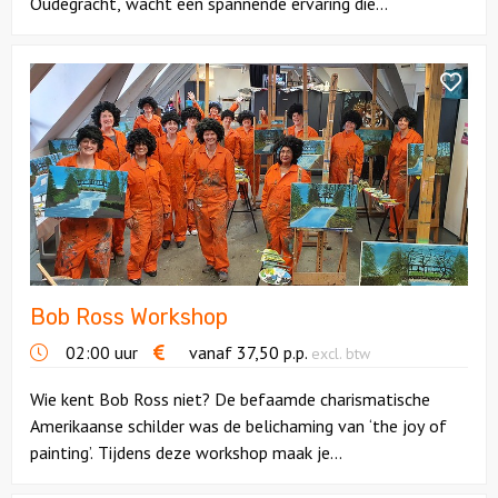
Oudegracht, wacht een spannende ervaring die...
Locaties
Bekijk
Bob
Ross
Feesten
Workshop
Themafeesten
Dinnershows
Bob Ross Workshop
02:00 uur
vanaf
37,50
p.p.
excl. btw
Wie kent Bob Ross niet? De befaamde charismatische
Amerikaanse schilder was de belichaming van ‘the joy of
painting’. Tijdens deze workshop maak je...