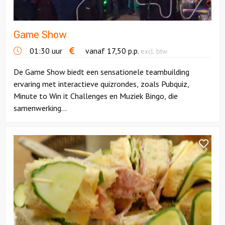
Game Show
01:30 uur
vanaf
17,50
p.p.
excl. btw
De Game Show biedt een sensationele teambuilding
ervaring met interactieve quizrondes, zoals Pubquiz,
Minute to Win it Challenges en Muziek Bingo, die
samenwerking...
Bekijk
Floating
lunch