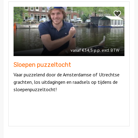
Bekijk
Sloepen
Bekijk
puzzeltocht
Sloepen
puzzeltoch
vanaf €34,5 p.p. excl BTW
Sloepen puzzeltocht
Vaar puzzelend door de Amsterdamse of Utrechtse
grachten, los uitdagingen en raadsels op tijdens de
sloepenpuzzeltocht!