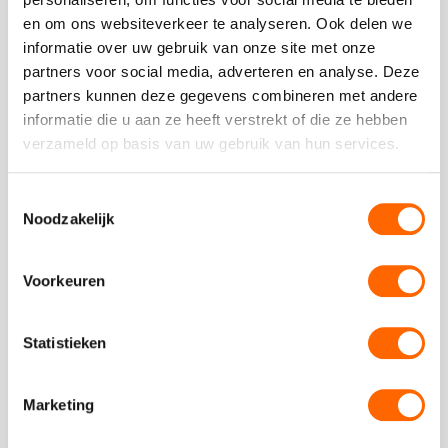
en om ons websiteverkeer te analyseren. Ook delen we
L''Oréal Nederland BV
Vorige
Vo
informatie over uw gebruik van onze site met onze
Beach zeskamp
partners voor social media, adverteren en analyse. Deze
Wat een service vooraf en op de dag zelf. Nadieh
partners kunnen deze gegevens combineren met andere
en team dank voor de superdag!
informatie die u aan ze heeft verstrekt of die ze hebben
Deze
verzameld op basis van uw gebruik van hun services.
review
kreeg
Toestemmingsselectie
L''Oréal Nederland BV
als
Noodzakelijk
cijfer
een
Voorkeuren
4.5
Plaats een review
Bekijk alle reviews
Statistieken
Marketing