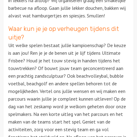
in lekkers na afloop? Wij organiseren graag een smakelijke
barbecue na afloop. Gaan jullie lekker douchen, bakken wij
Ludieke workshops
alvast wat hamburgertjes en spiesjes. Smullen!
Waar kun je je op verheugen tijdens dit
Muzikale workshops
uitje?
Uit welke spelen bestaat jullie kampioenschap? De keuze
Teamtrainingen
is aan jou! Ren je je de benen uit je lijf tijdens Ultimate
Frisbee? Houd je het touw stevig in handen tijdens het
Proeverijen
touwtrekken? Of bouwt jouw team geconcentreerd aan
een prachtig zandsculptuur? Ook beachvolleybal, bubble
Rondleidingen
voetbal, beachgolf en andere spellen behoren tot de
mogelijkheden. Vertel ons jullie wensen en wij maken een
Wandelingen
parcours waarin jullie je compleet kunnen uitleven! Op de
dag van het zeskamp word je welkom geheten door onze
Fietstochten
spelmakers. Na een korte uitleg van het parcours en het
maken van de teams start het spel. Geniet van de
Segwaytours
activiteiten, zorg voor een stevig team en ga vol
Solextours