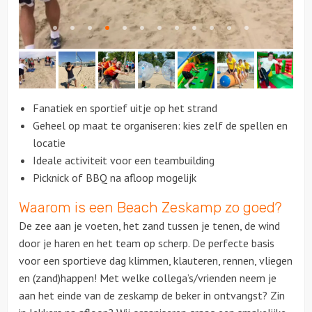
Citygames
Quizzen en spellen
Speurtochten
Fanatiek en sportief uitje op het strand
Geheel op maat te organiseren: kies zelf de spellen en
Sportieve activiteiten
locatie
Ideale activiteit voor een teambuilding
Dinerspellen
Picknick of BBQ na afloop mogelijk
Waarom is een Beach Zeskamp zo goed?
Workshops
De zee aan je voeten, het zand tussen je tenen, de wind
Creatieve workshops
door je haren en het team op scherp. De perfecte basis
voor een sportieve dag klimmen, klauteren, rennen, vliegen
Culinaire workshops
en (zand)happen! Met welke collega’s/vrienden neem je
aan het einde van de zeskamp de beker in ontvangst? Zin
Actieve workshops