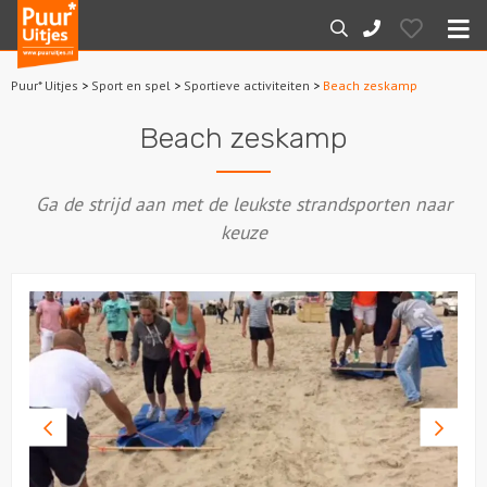
Puur*
Hearts
Zoeken
088-
Uitjes
M
7887000
Puur* Uitjes
>
Sport en spel
>
Sportieve activiteiten
>
Beach zeskamp
Home
Beach zeskamp
Arrangementen
Ga de strijd aan met de leukste strandsporten naar
Dagarrangementen
keuze
Avondarrangementen
Varen
Boottochten
Vorige
Volge
Losse boothuur
foto
foto
Sport en spel