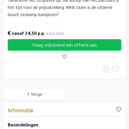
fanatisme het strijdveld op. Na afloop van het parcours is
het tijd voor de prijsuitreiking. Welk team is de ultieme
beach zeskamp kampioen?
Locaties
Feesten
vanaf
24,50
p.p.
excl. btw
Themafeesten
Vraag vrijblijvend een offerte aan
Like!
Dinnershows
Print
Mai
Sidebar
Vorige
Lik
Informatie
Beoordelingen