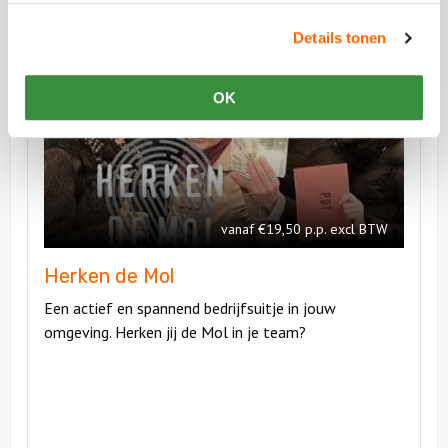
Vergelijkbare uitjes
Details tonen
Bekijk
OK
Herken
Bekijk
de
Herken
Mol
de
Mol
vanaf €19,50 p.p. excl BTW
Herken de Mol
Een actief en spannend bedrijfsuitje in jouw
omgeving. Herken jij de Mol in je team?