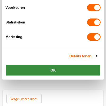
Stuur ons een bericht
Ga naar
contactformulier
Voorkeuren
Chat met ons
Start met
chatten
Statistieken
Marketing
Beoordeling van onze klanten
Details tonen
Plaats een review
Bekijk alle reviews
OK
Vergelijkbare uitjes