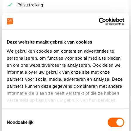
Prijsuitreiking
Prijs en details
vanaf 15 personen
03:00 uur
Deze website maakt gebruik van cookies
vanaf
34,50
p.p.
excl. btw
We gebruiken cookies om content en advertenties te
personaliseren, om functies voor social media te bieden
en om ons websiteverkeer te analyseren. Ook delen we
Vraag vrijblijvend een offerte aan
informatie over uw gebruik van onze site met onze
partners voor social media, adverteren en analyse. Deze
partners kunnen deze gegevens combineren met andere
informatie die u aan ze heeft verstrekt of die ze hebben
Onze experts helpen je graag!
verzameld op basis van uw gebruik van hun services.
Bel ons op
088-7887000
Toestemmingsselectie
Op dit moment zijn we gesloten.
Noodzakelijk