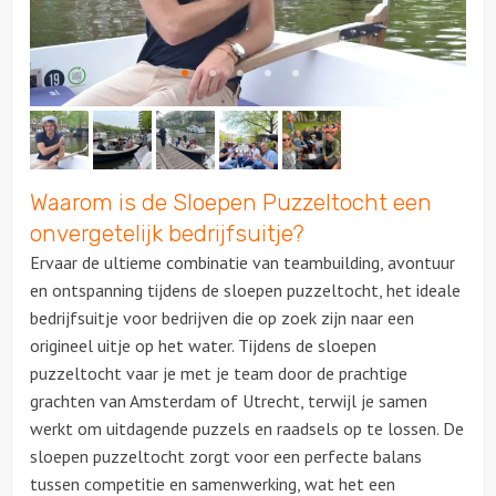
Citygames
Quizzen en spellen
Speurtochten
Waarom is de Sloepen Puzzeltocht een
Sportieve activiteiten
onvergetelijk bedrijfsuitje?
Ervaar de ultieme combinatie van teambuilding, avontuur
Dinerspellen
en ontspanning tijdens de sloepen puzzeltocht, het ideale
bedrijfsuitje voor bedrijven die op zoek zijn naar een
Workshops
origineel uitje op het water. Tijdens de sloepen
puzzeltocht vaar je met je team door de prachtige
Creatieve workshops
grachten van Amsterdam of Utrecht, terwijl je samen
werkt om uitdagende puzzels en raadsels op te lossen. De
Culinaire workshops
sloepen puzzeltocht zorgt voor een perfecte balans
tussen competitie en samenwerking, wat het een
Actieve workshops