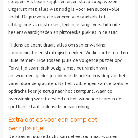
sloepen. Elk team krijgt een eigen sloep toegewezen,
uitgerust met alles wat nodig is voor een succesvolle
Solextours
tocht. De puzzels, die variëren van raadsels tot
uitdagende vraagstukken, leiden je langs verschillende
Locaties
bezienswaardigheden en pittoreske plekjes in de stad.
Tijdens de tocht draait alles om samenwerking,
Feesten
communicatie en strategisch denken. Welke route moeten
jullie nemen? Hoe lossen jullie de volgende puzzel op?
Themafeesten
Terwijl je team druk bezig is met het vinden van
antwoorden, geniet je ook van de unieke ervaring van het
Dinnershows
varen door de grachten. Na het volbrengen van de laatste
opdracht keer je terug naar het startpunt, waar de
overwinning wordt gevierd en het winnende team in de
spotlight staat tijdens de prijsuitreiking.
Extra opties voor een compleet
bedrijfsuitje!
De sloepen puzzeltocht kan geheel op maat worden