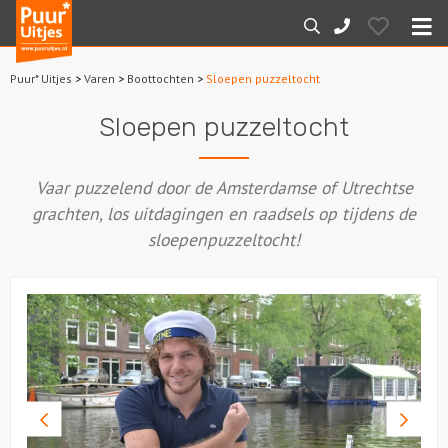
Puur*
Hearts
Zoeken
088-
Uitjes
M
7887000
Puur* Uitjes
>
Varen
>
Boottochten
>
Sloepen puzzeltocht
Home
Sloepen puzzeltocht
Arrangementen
Vaar puzzelend door de Amsterdamse of Utrechtse
Dagarrangementen
grachten, los uitdagingen en raadsels op tijdens de
sloepenpuzzeltocht!
Avondarrangementen
Varen
Boottochten
Losse boothuur
Vorige
Volge
foto
foto
Sport en spel