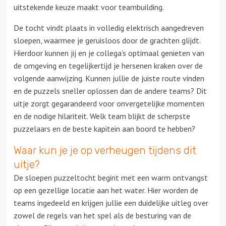
uitstekende keuze maakt voor teambuilding.
Ludieke workshops
De tocht vindt plaats in volledig elektrisch aangedreven
sloepen, waarmee je geruisloos door de grachten glijdt.
Muzikale workshops
Hierdoor kunnen jij en je collega’s optimaal genieten van
de omgeving en tegelijkertijd je hersenen kraken over de
Online workshops
volgende aanwijzing. Kunnen jullie de juiste route vinden
en de puzzels sneller oplossen dan de andere teams? Dit
Teamtrainingen
uitje zorgt gegarandeerd voor onvergetelijke momenten
en de nodige hilariteit. Welk team blijkt de scherpste
Proeverijen
puzzelaars en de beste kapitein aan boord te hebben?
Waar kun je je op verheugen tijdens dit
Rondleidingen
uitje?
Wandelingen
De sloepen puzzeltocht begint met een warm ontvangst
op een gezellige locatie aan het water. Hier worden de
Fietstochten
teams ingedeeld en krijgen jullie een duidelijke uitleg over
zowel de regels van het spel als de besturing van de
Segwaytours