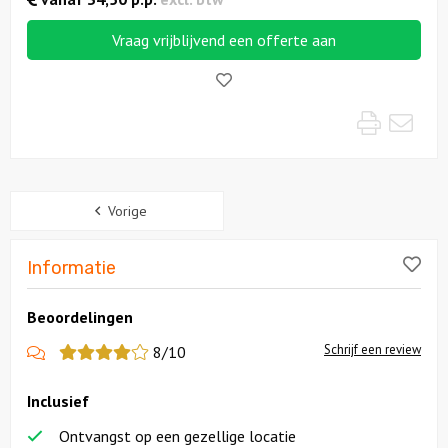
Vraag vrijblijvend een offerte aan
Solextours
Like!
Locaties
Print
Mai
Feesten
Themafeesten
Sidebar
Vorige
Dinnershows
Lik
Informatie
Beoordelingen
Schrijf een review
8/10
Inclusief
Ontvangst op een gezellige locatie