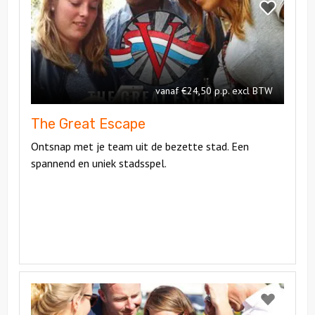
The
Bekijk
Great
The
Escape
Great
Escape
vanaf €24,50 p.p. excl BTW
The Great Escape
Ontsnap met je team uit de bezette stad. Een
spannend en uniek stadsspel.
Bekijk
Citygame
Bekijk