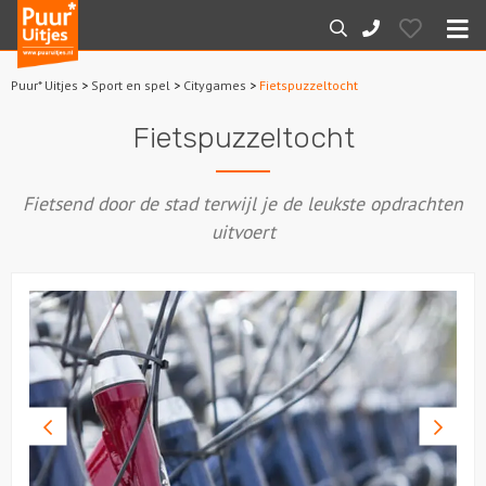
Puur*
Hearts
Zoeken
088-
Uitjes
M
7887000
Puur* Uitjes
>
Sport en spel
>
Citygames
>
Fietspuzzeltocht
Home
Fietspuzzeltocht
Arrangementen
Fietsend door de stad terwijl je de leukste opdrachten
Dagarrangementen
uitvoert
Avondarrangementen
Varen
Boottochten
Vorige
Volge
Losse boothuur
foto
foto
Sport en spel