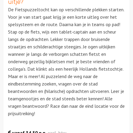
uitje?
De Fietspuzzeltocht kan op verschillende plekken starten.
Ludieke workshops
Voor je van start gaat krijg je een korte uitleg over het
spelsysteem en de route. Daarna kan je in teams op pad!
Muzikale workshops
Stap op de fiets, wijs een tablet-captain aan en scheur
langs de opdrachten. Lekker trappen door bruisende
Online workshops
straatjes en schilderachtige steegjes. Je ogen uitkijken
wanneer je langs de verborgen schatten fietst en
Teamtrainingen
onderweg gezellig bijkletsen met je beste vrienden of
collega’s. Dat klinkt als een heerlijk Hollands fietstochtje.
Proeverijen
Maar er is meer! Al puzzelend de weg naar de
eindbestemming zoeken, vragen over de stad
Rondleidingen
beantwoorden en (hilarische) opdrachten uitvoeren. Leer je
teamgenootjes en de stad steeds beter kennen! Alle
Wandelingen
vragen beantwoord? Race dan naar de eind locatie voor de
prijsuitreiking!
Fietstochten
vanaf
34,50
p.p.
excl. btw
Segwaytours