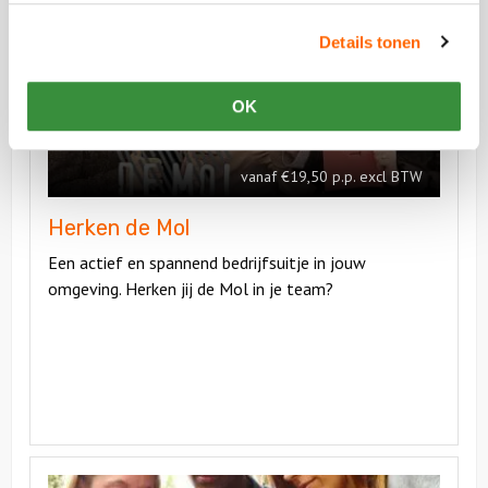
Bekijk
Details tonen
Herken
Bekijk
de
Herken
Mol
de
OK
Mol
vanaf €19,50 p.p. excl BTW
Herken de Mol
Een actief en spannend bedrijfsuitje in jouw
omgeving. Herken jij de Mol in je team?
Bekijk