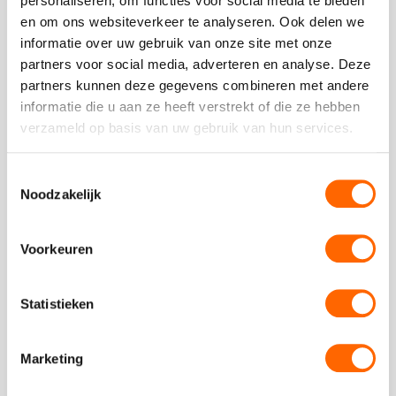
personaliseren, om functies voor social media te bieden
Met 4 bloedfanatieke teams lekker met de GPS
en om ons websiteverkeer te analyseren. Ook delen we
door Rotterdam gefietst. Leuk dat onze
informatie over uw gebruik van onze site met onze
kernwaarden in de vragen verwerkt waren! FIjn
partners voor social media, adverteren en analyse. Deze
Lees verder
partners kunnen deze gegevens combineren met andere
Deze
informatie die u aan ze heeft verstrekt of die ze hebben
review
verzameld op basis van uw gebruik van hun services.
kreeg
Havenbedrijf Rotterdam
als
cijfer
Toestemmingsselectie
een
Noodzakelijk
4
Plaats een review
Bekijk alle reviews
Voorkeuren
Statistieken
Vergelijkbare uitjes
Marketing