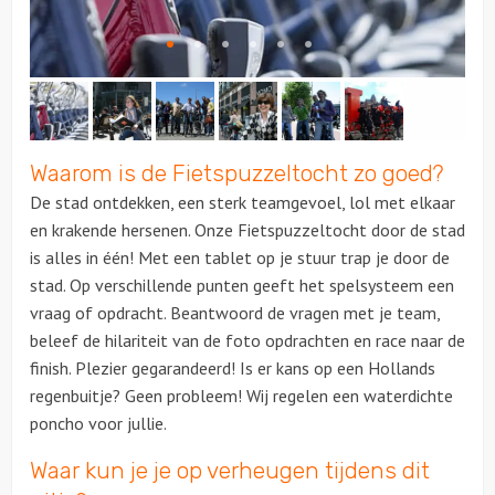
Citygames
Quizzen en spellen
Speurtochten
Waarom is de Fietspuzzeltocht zo goed?
De stad ontdekken, een sterk teamgevoel, lol met elkaar
Sportieve activiteiten
en krakende hersenen. Onze Fietspuzzeltocht door de stad
is alles in één! Met een tablet op je stuur trap je door de
Dinerspellen
stad. Op verschillende punten geeft het spelsysteem een
vraag of opdracht. Beantwoord de vragen met je team,
Workshops
beleef de hilariteit van de foto opdrachten en race naar de
finish. Plezier gegarandeerd! Is er kans op een Hollands
Creatieve workshops
regenbuitje? Geen probleem! Wij regelen een waterdichte
poncho voor jullie.
Culinaire workshops
Waar kun je je op verheugen tijdens dit
Actieve workshops