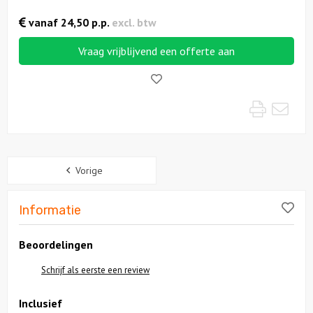
vanaf
24,50
p.p.
excl. btw
Vraag vrijblijvend een offerte aan
Like!
Print
Mai
Sidebar
Vorige
Lik
Informatie
Beoordelingen
Schrijf als eerste een review
Inclusief