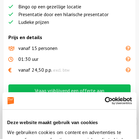
Bingo op een gezellige locatie
Presentatie door een hilarische presentator
Ludieke prijzen
Prijs en details
vanaf 15 personen
01:30 uur
vanaf
24,50
p.p.
excl. btw
Vraag vrijblijvend een offerte aan
Deze website maakt gebruik van cookies
Onze experts helpen je graag!
We gebruiken cookies om content en advertenties te
Bel ons op
088-7887000