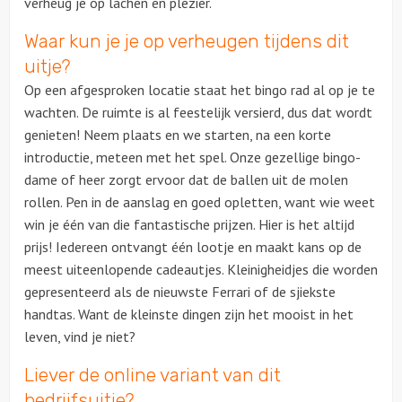
verheug je op lachen en plezier.
Waar kun je je op verheugen tijdens dit
Ludieke workshops
uitje?
Muzikale workshops
Op een afgesproken locatie staat het bingo rad al op je te
wachten. De ruimte is al feestelijk versierd, dus dat wordt
Teamtrainingen
genieten! Neem plaats en we starten, na een korte
introductie, meteen met het spel. Onze gezellige bingo-
Proeverijen
dame of heer zorgt ervoor dat de ballen uit de molen
rollen. Pen in de aanslag en goed opletten, want wie weet
Rondleidingen
win je één van die fantastische prijzen. Hier is het altijd
prijs! Iedereen ontvangt één lootje en maakt kans op de
Wandelingen
meest uiteenlopende cadeautjes. Kleinigheidjes die worden
gepresenteerd als de nieuwste Ferrari of de sjiekste
Fietstochten
handtas. Want de kleinste dingen zijn het mooist in het
leven, vind je niet?
Segwaytours
Liever de online variant van dit
bedrijfsuitje?
Solextours