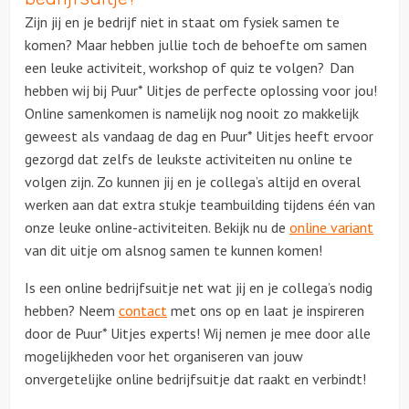
Zijn jij en je bedrijf niet in staat om fysiek samen te
komen? Maar hebben jullie toch de behoefte om samen
Locaties
een leuke activiteit, workshop of quiz te volgen? Dan
hebben wij bij Puur* Uitjes de perfecte oplossing voor jou!
Feesten
Online samenkomen is namelijk nog nooit zo makkelijk
geweest als vandaag de dag en Puur* Uitjes heeft ervoor
Themafeesten
gezorgd dat zelfs de leukste activiteiten nu online te
volgen zijn. Zo kunnen jij en je collega’s altijd en overal
Dinnershows
werken aan dat extra stukje teambuilding tijdens één van
onze leuke online-activiteiten. Bekijk nu de
online variant
van dit uitje om alsnog samen te kunnen komen!
Is een online bedrijfsuitje net wat jij en je collega’s nodig
hebben? Neem
contact
met ons op en laat je inspireren
door de Puur* Uitjes experts! Wij nemen je mee door alle
mogelijkheden voor het organiseren van jouw
onvergetelijke online bedrijfsuitje dat raakt en verbindt!