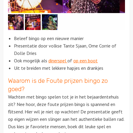
Citygames
Quizzen en spellen
Beleef bingo op een nieuwe manier
Speurtochten
Presentatie door volkse Tante Sjaan, Ome Corrie of
Dolle Dries
Sportieve activiteiten
Ook mogelijk als
dinerspel
of
op een boot
Uit te breiden met lekkere hapjes en drankjes
Dinerspellen
Waarom is de Foute prijzen bingo zo
Workshops
goed?
Wachten met bingo spelen tot je in het bejaardentehuis
Creatieve workshops
zit? Nee hoor, deze foute prijzen bingo is spannend en
flitsend. Hier wil je niet op wachten! De presentatie geeft
Culinaire workshops
op eigen wijzen een slinger aan het authentieke ballen rad.
Dus kies je favoriete mensen, boek dit leuke spel en
Actieve workshops