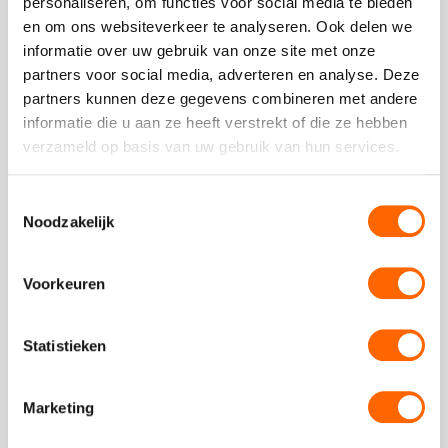
personaliseren, om functies voor social media te bieden
Op dit moment zijn we gesloten.
en om ons websiteverkeer te analyseren. Ook delen we
informatie over uw gebruik van onze site met onze
Stuur ons een bericht
partners voor social media, adverteren en analyse. Deze
Ga naar
contactformulier
partners kunnen deze gegevens combineren met andere
Chat met ons
informatie die u aan ze heeft verstrekt of die ze hebben
Start met
chatten
verzameld op basis van uw gebruik van hun services.
Toestemmingsselectie
Noodzakelijk
Beoordeling van onze klanten
Voorkeuren
Statistieken
Plaats een review
Bekijk alle reviews
Marketing