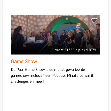
Bekijk
Game
Bekijk
Show
Game
Show
vanaf €17,50 p.p. excl BTW
Game Show
De Puur Game Show is de meest gevarieerde
gameshow, inclusief een Pubquiz, Minute to win it
challenges en meer!