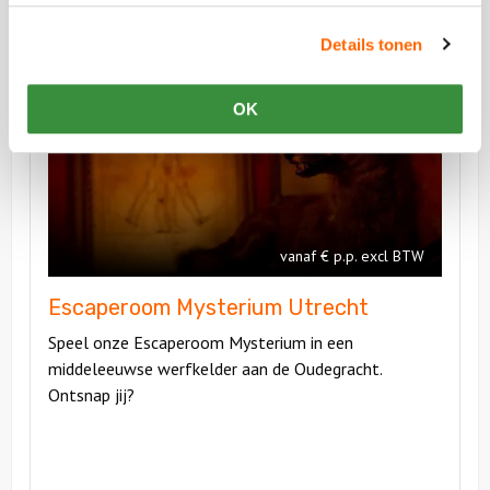
Vergelijkbare uitjes
Details tonen
Bekijk
OK
Escaperoom
Bekijk
Mysterium
Escaperoo
Utrecht
Mysterium
Utrecht
vanaf € p.p. excl BTW
Escaperoom Mysterium Utrecht
Speel onze Escaperoom Mysterium in een
middeleeuwse werfkelder aan de Oudegracht.
Ontsnap jij?