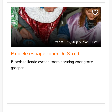
Bekijk
Mobiele
Bekijk
escape
Mobiele
room
escape
De
room
Strijd
De
vanaf €29,50 p.p. excl BTW
Strijd
Mobiele escape room De Strijd
Bloedstollende escape room ervaring voor grote
groepen