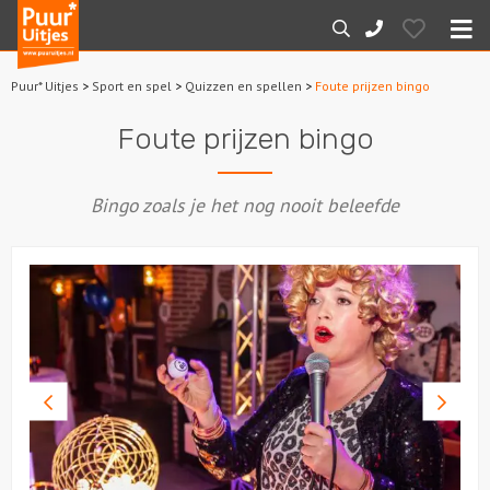
Puur*
Hearts
Zoeken
088-
Uitjes
M
7887000
Puur* Uitjes
>
Sport en spel
>
Quizzen en spellen
>
Foute prijzen bingo
Home
Foute prijzen bingo
Arrangementen
Bingo zoals je het nog nooit beleefde
Dagarrangementen
Avondarrangementen
Varen
Boottochten
Vorige
Volge
foto
foto
Losse boothuur
Sport en spel