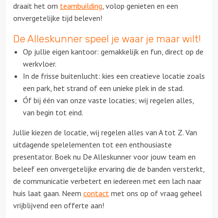
draait het om
teambuilding
, volop genieten en een
onvergetelijke tijd beleven!
Solextours
De Alleskunner speel je waar je maar wilt
!
Locaties
Op jullie eigen kantoor: gemakkelijk en fun, direct op de
werkvloer.
Feesten
In de frisse buitenlucht: kies een creatieve locatie zoals
een park, het strand of een unieke plek in de stad.
Themafeesten
Óf bij één van onze vaste locaties; wij regelen alles,
van begin tot eind.
Dinnershows
Jullie kiezen de locatie, wij regelen alles van A tot Z. Van
uitdagende spelelementen tot een enthousiaste
presentator. Boek nu De Alleskunner voor jouw team en
beleef een onvergetelijke ervaring die de banden versterkt,
de communicatie verbetert en iedereen met een lach naar
huis laat gaan. Neem
contact
met ons op of vraag geheel
vrijblijvend een offerte aan!