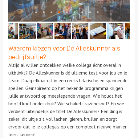
Citygames
Quizzen en spellen
Speurtochten
Waarom kiezen voor De Alleskunner als
bedrijfsuitje?
Sportieve activiteiten
Altijd al willen ontdekken welke collega écht overal in
uitblinkt? De Alleskunner is dé ultieme test voor jou en je
Dinerspellen
team. Daag elkaar uit in een reeks hilarische en spannende
spellen. Geïnspireerd op het bekende programma krijgen
Workshops
jullie antwoord op meeslepende vragen: Wie houdt het
hoofd koel onder druk? Wie schakelt razendsnel? En wie
Creatieve workshops
verdient uiteindelijk de titel Dé Alleskunner? Eén ding is
zeker: dit uitje zit vol lachen, gieren, brullen en zorgt
Culinaire workshops
ervoor dat je je collega’s op een compleet nieuwe manier
leert kennen!
Actieve workshops