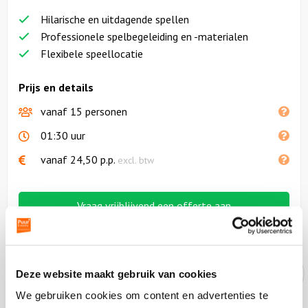
Hilarische en uitdagende spellen
Professionele spelbegeleiding en -materialen
Flexibele speellocatie
Prijs en details
vanaf 15 personen
01:30 uur
vanaf
24,50
p.p.
excl. btw
Vraag vrijblijvend een offerte aan
Deze website maakt gebruik van cookies
Onze experts helpen je graag!
We gebruiken cookies om content en advertenties te