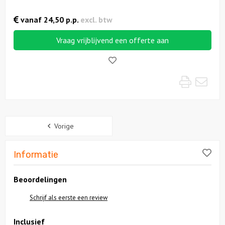
vanaf
24,50
p.p.
excl. btw
Vraag vrijblijvend een offerte aan
Like!
Print
Mai
Sidebar
Vorige
Lik
Informatie
Beoordelingen
Schrijf als eerste een review
Inclusief