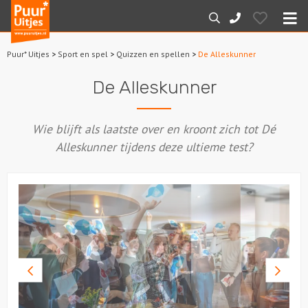
Puur*
Hearts
Zoeken
088-
Uitjes
M
7887000
Puur* Uitjes
>
Sport en spel
>
Quizzen en spellen
>
De Alleskunner
Home
De Alleskunner
Arrangementen
Wie blijft als laatste over en kroont zich tot Dé
Dagarrangementen
Alleskunner tijdens deze ultieme test?
Avondarrangementen
Varen
Boottochten
Vorige
Volge
Losse boothuur
foto
foto
Sport en spel