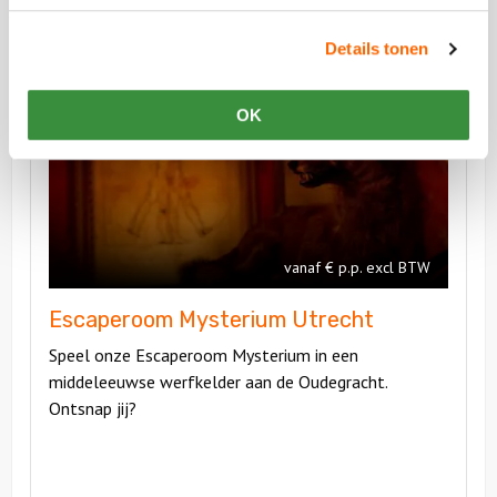
Vergelijkbare uitjes
Te combineren met
Details tonen
Bekijk
OK
Escaperoom
Bekijk
Mysterium
Escaperoo
Utrecht
Mysterium
Utrecht
vanaf € p.p. excl BTW
Escaperoom Mysterium Utrecht
Speel onze Escaperoom Mysterium in een
middeleeuwse werfkelder aan de Oudegracht.
Ontsnap jij?