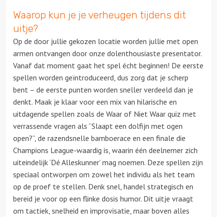
Waaro
p kun je je verheugen tijdens dit
Ludieke workshops
uitje?
Op de door jullie gekozen locatie worden jullie met open
Muzikale workshops
armen ontvangen door onze dolenthousiaste presentator.
Vanaf dat moment gaat het spel écht beginnen! De eerste
Online workshops
spellen worden geïntroduceerd, dus zorg dat je scherp
bent – de eerste punten worden sneller verdeeld dan je
Teamtrainingen
denkt. Maak je klaar voor een mix van hilarische en
uitdagende spellen zoals de Waar of Niet Waar quiz met
Proeverijen
verrassende vragen als “Slaapt een dolfijn met ogen
open?”, de razendsnelle bamboerace en een finale die
Rondleidingen
Champions League-waardig is, waarin één deelnemer zich
uiteindelijk ‘Dé Alleskunner’ mag noemen. Deze spellen zijn
Wandelingen
speciaal ontworpen om zowel het individu als het team
op de proef te stellen. Denk snel, handel strategisch en
Fietstochten
bereid je voor op een flinke dosis humor. Dit uitje vraagt
om tactiek, snelheid en improvisatie, maar boven alles
Segwaytours