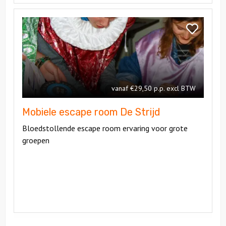
Bekijk
Mobiele
Bekijk
escape
Mobiele
room
escape
De
room
Strijd
De
vanaf €29,50 p.p. excl BTW
Strijd
Mobiele escape room De Strijd
Bloedstollende escape room ervaring voor grote
groepen