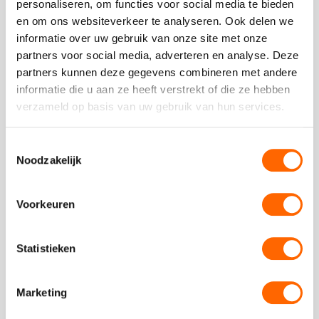
Bel ons op
088-7887000
personaliseren, om functies voor social media te bieden
Op dit moment zijn we gesloten.
en om ons websiteverkeer te analyseren. Ook delen we
informatie over uw gebruik van onze site met onze
Stuur ons een bericht
partners voor social media, adverteren en analyse. Deze
Ga naar
contactformulier
partners kunnen deze gegevens combineren met andere
Chat met ons
informatie die u aan ze heeft verstrekt of die ze hebben
Start met
chatten
verzameld op basis van uw gebruik van hun services.
Toestemmingsselectie
Noodzakelijk
Beoordeling van onze klanten
Voorkeuren
Statistieken
Plaats een review
Bekijk alle reviews
Marketing