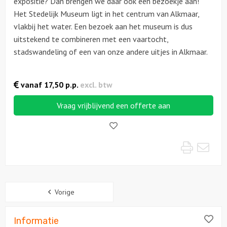
expositie? Dan brengen we daar ook een bezoekje aan!
Het Stedelijk Museum ligt in het centrum van Alkmaar,
Locaties
vlakbij het water. Een bezoek aan het museum is dus
uitstekend te combineren met een vaartocht,
Feesten
stadswandeling of een van onze andere uitjes in Alkmaar.
Themafeesten
vanaf
17,50
p.p.
excl. btw
Dinnershows
Vraag vrijblijvend een offerte aan
Like!
Print
Mai
Sidebar
Vorige
Lik
Informatie