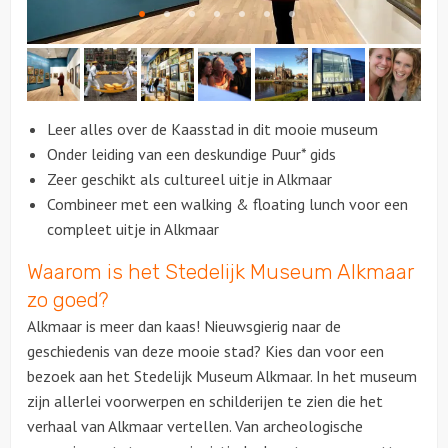
Citygames
Quizzen en spellen
Leer alles over de Kaasstad in dit mooie museum
Speurtochten
Onder leiding van een deskundige Puur* gids
Zeer geschikt als cultureel uitje in Alkmaar
Sportieve activiteiten
Combineer met een walking & floating lunch voor een
compleet uitje in Alkmaar
Dinerspellen
Waarom is het Stedelijk Museum Alkmaar
Workshops
zo goed?
Alkmaar is meer dan kaas! Nieuwsgierig naar de
Creatieve workshops
geschiedenis van deze mooie stad? Kies dan voor een
bezoek aan het Stedelijk Museum Alkmaar. In het museum
Culinaire workshops
zijn allerlei voorwerpen en schilderijen te zien die het
verhaal van Alkmaar vertellen. Van archeologische
Actieve workshops