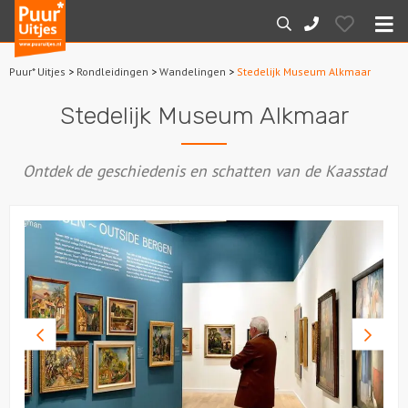
Puur*
Hearts
Zoeken
088-
Uitjes
M
7887000
Puur* Uitjes
>
Rondleidingen
>
Wandelingen
>
Stedelijk Museum Alkmaar
Home
Stedelijk Museum Alkmaar
Arrangementen
Ontdek de geschiedenis en schatten van de Kaasstad
Dagarrangementen
Avondarrangementen
Varen
Boottochten
Vorige
Volge
foto
foto
Losse boothuur
Sport en spel