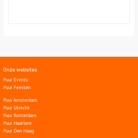
Onze websites
Puur Events
Puur Feesten
Puur Amsterdam
Puur Utrecht
Puur Rotterdam
Puur Haarlem
Puur Den Haag