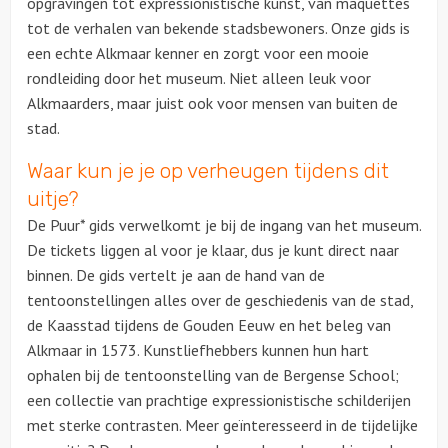
opgravingen tot expressionistische kunst, van maquettes
tot de verhalen van bekende stadsbewoners. Onze gids is
Ludieke workshops
een echte Alkmaar kenner en zorgt voor een mooie
rondleiding door het museum. Niet alleen leuk voor
Muzikale workshops
Alkmaarders, maar juist ook voor mensen van buiten de
stad.
Teamtrainingen
Waar kun je je op verheugen tijdens dit
uitje?
Proeverijen
De Puur* gids verwelkomt je bij de ingang van het museum.
Rondleidingen
De tickets liggen al voor je klaar, dus je kunt direct naar
binnen. De gids vertelt je aan de hand van de
Wandelingen
tentoonstellingen alles over de geschiedenis van de stad,
de Kaasstad tijdens de Gouden Eeuw en het beleg van
Fietstochten
Alkmaar in 1573. Kunstliefhebbers kunnen hun hart
ophalen bij de tentoonstelling van de Bergense School;
Segwaytours
een collectie van prachtige expressionistische schilderijen
met sterke contrasten. Meer geïnteresseerd in de tijdelijke
Solextours