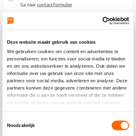
Ga naar
contactformulier
Chat met ons
Start met
chatten
Deze website maakt gebruik van cookies
Beoordeling van onze klanten
We gebruiken cookies om content en advertenties te
personaliseren, om functies voor social media te bieden
en om ons websiteverkeer te analyseren. Ook delen we
informatie over uw gebruik van onze site met onze
partners voor social media, adverteren en analyse. Deze
Plaats een review
Bekijk alle reviews
partners kunnen deze gegevens combineren met andere
informatie die u aan ze heeft verstrekt of die ze hebben
verzameld op basis van uw gebruik van hun services.
Toestemmingsselectie
Vergelijkbare uitjes
Noodzakelijk