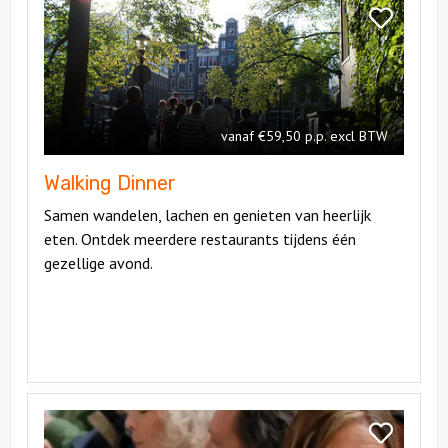
Walking
Bekijk
Dinner
Walking
Dinner
vanaf €59,50 p.p. excl BTW
Walking Dinner
Samen wandelen, lachen en genieten van heerlijk
eten. Ontdek meerdere restaurants tijdens één
gezellige avond.
Bekijk
Walking
Bekijk