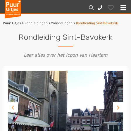
Puur*
Hearts
Zoeken
088-
Uitjes
M
7887000
Puur* Uitjes
>
Rondleidingen
>
Wandelingen
>
Rondleiding Sint-Bavokerk
Home
Rondleiding Sint-Bavokerk
Arrangementen
Leer alles over het icoon van Haarlem
Dagarrangementen
Avondarrangementen
Varen
Boottochten
Vorige
Volge
foto
foto
Losse boothuur
Sport en spel