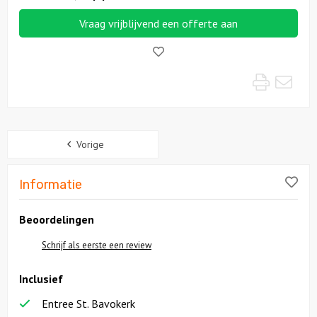
Vraag vrijblijvend een offerte aan
Locaties
Like!
Feesten
Print
Mai
Themafeesten
Sidebar
Dinnershows
Vorige
Lik
Informatie
Beoordelingen
Schrijf als eerste een review
Inclusief
Entree St. Bavokerk