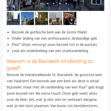
Citygames
Quizzen en spellen
Bezoek de gothische kerk aan de Grote Markt
Speurtochten
Onder leiding van een enthousiaste, deskundige gids
Puur* Uitjes verzorgt jouw bezoek tot in de puntjes
Sportieve activiteiten
Leuk als onderbreking van een stadswandeling
Waarom is de Bavokerk rondleiding zo
Dinerspellen
goed?
Workshops
Bezoek de indrukwekkende St. Bavokerk; de grootste kerk
van Haarlem! Een bezoek aan een kerk als deze is altijd
Creatieve workshops
bijzonder, maar met de rondleiding van een Puur* gids krijgt
jouw bezoek net die extra touch. Onze gids weet alles
Culinaire workshops
over de kerk, ziet wat jij niet ziet en verklaart datgene
wat je niet kunt plaatsen. Van bouw tot beeldenstorm,
Actieve workshops