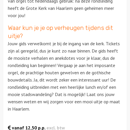
van orgel tot hedendaags gebruik: na deze rondleiding
heeft de Grote Kerk van Haarlem geen geheimen meer
Ludieke workshops
voor jou!
Waar kun je je op verheugen tijdens dit
Muzikale workshops
uitje?
Teamtrainingen
Jouw gids verwelkomt je bij de ingang van de kerk. Tickets
zijn al geregeld, dus je kunt zo naar binnen. De gids heeft
Proeverijen
de mooiste verhalen en anekdotes voor je klaar, dus de
rondleiding kan beginnen! Vergaap je aan het imposante
Rondleidingen
orgel, de prachtige houten gewelven en de gothische
bouwdetails. Ja, dit wordt zeker een interessant uur! De
Wandelingen
rondleiding uitbreiden met een heerlijke lunch en/of een
mooie stadswandeling? Dat is mogelijk! Laat ons jouw
Fietstochten
wensen weten en wij zorgen voor een mooi uitje op maat
in Haarlem.
Segwaytours
vanaf
12,50
p.p.
excl. btw
Solextours