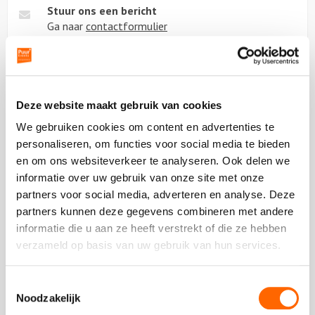
Stuur ons een bericht
Ga naar
contactformulier
Chat met ons
Start met
chatten
Deze website maakt gebruik van cookies
We gebruiken cookies om content en advertenties te
Beoordeling van onze klanten
personaliseren, om functies voor social media te bieden
en om ons websiteverkeer te analyseren. Ook delen we
informatie over uw gebruik van onze site met onze
partners voor social media, adverteren en analyse. Deze
partners kunnen deze gegevens combineren met andere
Plaats een review
Bekijk alle reviews
informatie die u aan ze heeft verstrekt of die ze hebben
verzameld op basis van uw gebruik van hun services.
Toestemmingsselectie
Noodzakelijk
Vergelijkbare uitjes