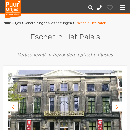
Puur*
Hearts
Zoeken
088-
Uitjes
M
7887000
Puur* Uitjes
>
Rondleidingen
>
Wandelingen
>
Escher in Het Paleis
Home
Escher in Het Paleis
Arrangementen
Verlies jezelf in bijzondere optische illusies
Dagarrangementen
Avondarrangementen
Varen
Boottochten
Vorige
Volge
foto
foto
Losse boothuur
Sport en spel