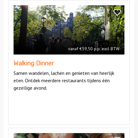
Bekijk
Walking
Bekijk
Dinner
Walking
Dinner
vanaf €59,50 p.p. excl BTW
Walking Dinner
Samen wandelen, lachen en genieten van heerlijk
eten. Ontdek meerdere restaurants tijdens één
gezellige avond.
Bekijk