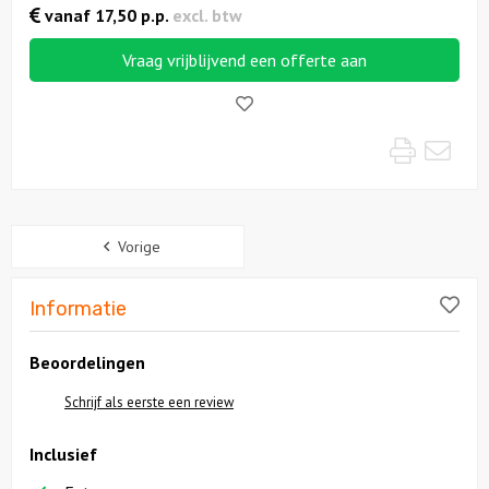
vanaf
17,50
p.p.
excl. btw
Locaties
Vraag vrijblijvend een offerte aan
Like!
Feesten
Print
Mai
Themafeesten
Dinnershows
Sidebar
Vorige
Lik
Informatie
Beoordelingen
Schrijf als eerste een review
Inclusief