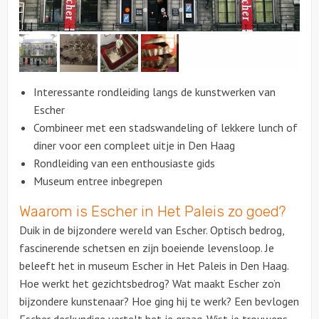
Citygames
Quizzen en spellen
Interessante rondleiding langs de kunstwerken van
Speurtochten
Escher
Combineer met een stadswandeling of lekkere lunch of
Sportieve activiteiten
diner voor een compleet uitje in Den Haag
Rondleiding van een enthousiaste gids
Dinerspellen
Museum entree inbegrepen
Waarom is Escher in Het Paleis zo goed?
Workshops
Duik in de bijzondere wereld van Escher. Optisch bedrog,
Creatieve workshops
fascinerende schetsen en zijn boeiende levensloop. Je
beleeft het in museum Escher in Het Paleis in Den Haag.
Culinaire workshops
Hoe werkt het gezichtsbedrog? Wat maakt Escher zo’n
bijzondere kunstenaar? Hoe ging hij te werk? Een bevlogen
Actieve workshops