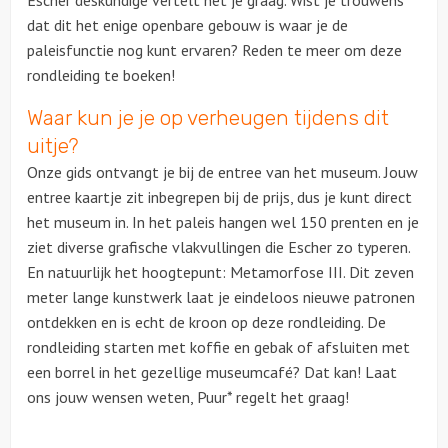
Escher deskundige vertelt het je graag. Wist je trouwens
dat dit het enige openbare gebouw is waar je de
Ludieke workshops
paleisfunctie nog kunt ervaren? Reden te meer om deze
rondleiding te boeken!
Muzikale workshops
Waar kun je je op verheugen tijdens dit
uitje?
Teamtrainingen
Onze gids ontvangt je bij de entree van het museum. Jouw
entree kaartje zit inbegrepen bij de prijs, dus je kunt direct
Proeverijen
het museum in. In het paleis hangen wel 150 prenten en je
ziet diverse grafische vlakvullingen die Escher zo typeren.
Rondleidingen
En natuurlijk het hoogtepunt: Metamorfose III. Dit zeven
meter lange kunstwerk laat je eindeloos nieuwe patronen
Wandelingen
ontdekken en is echt de kroon op deze rondleiding. De
rondleiding starten met koffie en gebak of afsluiten met
Fietstochten
een borrel in het gezellige museumcafé? Dat kan! Laat
ons jouw wensen weten, Puur* regelt het graag!
Segwaytours
Solextours