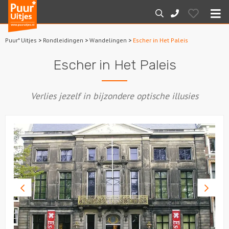
Puur*
Hearts
Zoeken
088-
Uitjes
M
7887000
Puur* Uitjes
>
Rondleidingen
>
Wandelingen
>
Escher in Het Paleis
Home
Escher in Het Paleis
Arrangementen
Verlies jezelf in bijzondere optische illusies
Dagarrangementen
Avondarrangementen
Varen
Boottochten
Vorige
Volge
foto
foto
Losse boothuur
Sport en spel