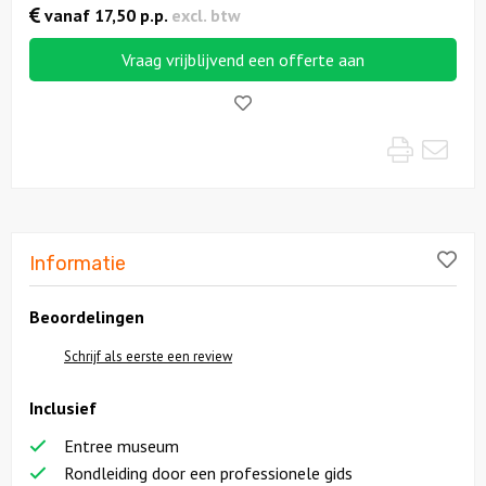
vanaf
17,50
p.p.
excl. btw
Solextours
Vraag vrijblijvend een offerte aan
Like!
Locaties
Print
Mai
Feesten
Themafeesten
Sidebar
Lik
Informatie
Dinnershows
Beoordelingen
Schrijf als eerste een review
Inclusief
Entree museum
Rondleiding door een professionele gids