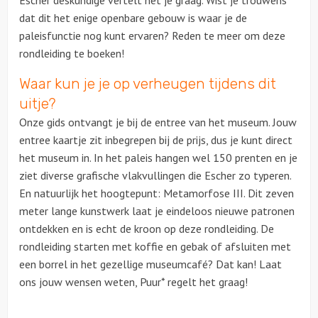
Escher deskundige vertelt het je graag. Wist je trouwens
dat dit het enige openbare gebouw is waar je de
Ludieke workshops
paleisfunctie nog kunt ervaren? Reden te meer om deze
rondleiding te boeken!
Muzikale workshops
Waar kun je je op verheugen tijdens dit
uitje?
Online workshops
Onze gids ontvangt je bij de entree van het museum. Jouw
entree kaartje zit inbegrepen bij de prijs, dus je kunt direct
Teamtrainingen
het museum in. In het paleis hangen wel 150 prenten en je
ziet diverse grafische vlakvullingen die Escher zo typeren.
Proeverijen
En natuurlijk het hoogtepunt: Metamorfose III. Dit zeven
meter lange kunstwerk laat je eindeloos nieuwe patronen
Rondleidingen
ontdekken en is echt de kroon op deze rondleiding. De
rondleiding starten met koffie en gebak of afsluiten met
Wandelingen
een borrel in het gezellige museumcafé? Dat kan! Laat
ons jouw wensen weten, Puur* regelt het graag!
Fietstochten
Segwaytours