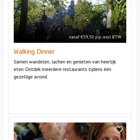
Dinner
Walking
Dinner
vanaf €59,50 p.p. excl BTW
Walking Dinner
Samen wandelen, lachen en genieten van heerlijk
eten. Ontdek meerdere restaurants tijdens één
gezellige avond.
Bekijk
Walking
Bekijk
lunch
Walking