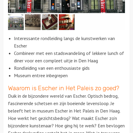
Citygames
Quizzen en spellen
Interessante rondleiding langs de kunstwerken van
Speurtochten
Escher
Combineer met een stadswandeling of lekkere lunch of
Sportieve activiteiten
diner voor een compleet uitje in Den Haag
Rondleiding van een enthousiaste gids
Dinerspellen
Museum entree inbegrepen
Waarom is Escher in Het Paleis zo goed?
Workshops
Duik in de bijzondere wereld van Escher. Optisch bedrog,
Creatieve workshops
fascinerende schetsen en zijn boeiende levensloop. Je
beleeft het in museum Escher in Het Paleis in Den Haag.
Culinaire workshops
Hoe werkt het gezichtsbedrog? Wat maakt Escher zo’n
bijzondere kunstenaar? Hoe ging hij te werk? Een bevlogen
Actieve workshops