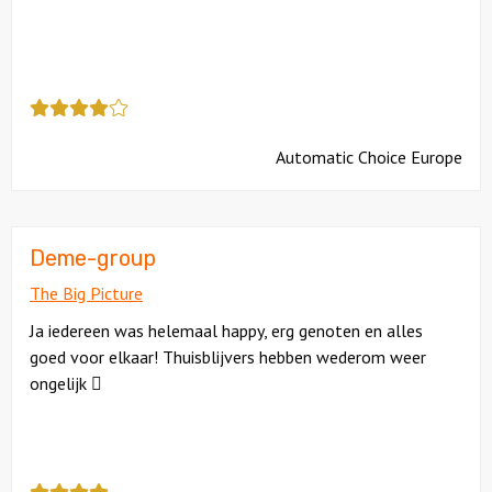
Deze
review
kreeg
Automatic Choice Europe
als
cijfer
een
4
Deme-group
The Big Picture
Ja iedereen was helemaal happy, erg genoten en alles
goed voor elkaar! Thuisblijvers hebben wederom weer
ongelijk 
Deze