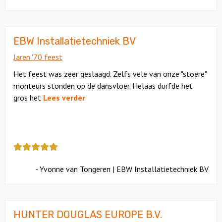
als
cijfer
een
5
EBW Installatietechniek BV
Jaren '70 feest
Het feest was zeer geslaagd. Zelfs vele van onze "stoere"
monteurs stonden op de dansvloer. Helaas durfde het
gros het
Lees verder
Deze
review
kreeg
- Yvonne van Tongeren | EBW Installatietechniek BV
als
cijfer
een
5
HUNTER DOUGLAS EUROPE B.V.