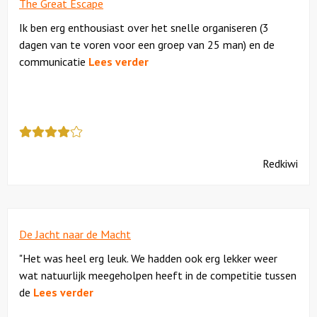
The Great Escape
Ik ben erg enthousiast over het snelle organiseren (3
dagen van te voren voor een groep van 25 man) en de
communicatie
Lees verder
Deze
review
kreeg
Redkiwi
als
cijfer
een
4
De Jacht naar de Macht
"Het was heel erg leuk. We hadden ook erg lekker weer
wat natuurlijk meegeholpen heeft in de competitie tussen
de
Lees verder