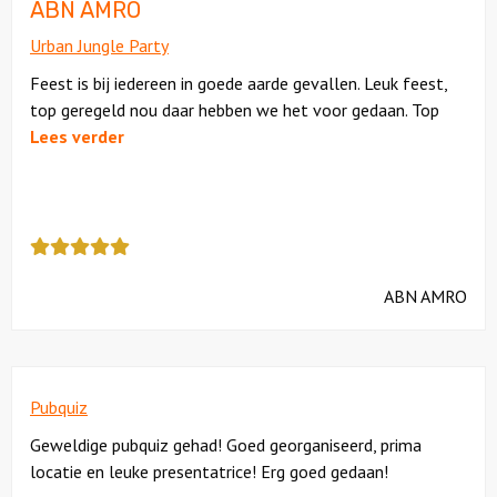
ABN AMRO
Urban Jungle Party
Ludieke workshops
Feest is bij iedereen in goede aarde gevallen. Leuk feest,
Muzikale workshops
top geregeld nou daar hebben we het voor gedaan. Top
Lees verder
Teamtrainingen
Proeverijen
Deze
review
Rondleidingen
kreeg
ABN AMRO
als
Wandelingen
cijfer
een
Fietstochten
5
Pubquiz
Segwaytours
Geweldige pubquiz gehad! Goed georganiseerd, prima
locatie en leuke presentatrice! Erg goed gedaan!
Solextours