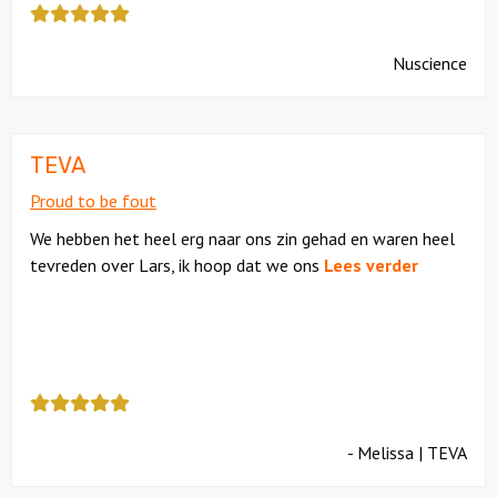
review
kreeg
Nuscience
als
cijfer
een
5
TEVA
Proud to be fout
We hebben het heel erg naar ons zin gehad en waren heel
tevreden over Lars, ik hoop dat we ons
Lees verder
Deze
review
kreeg
- Melissa | TEVA
als
cijfer