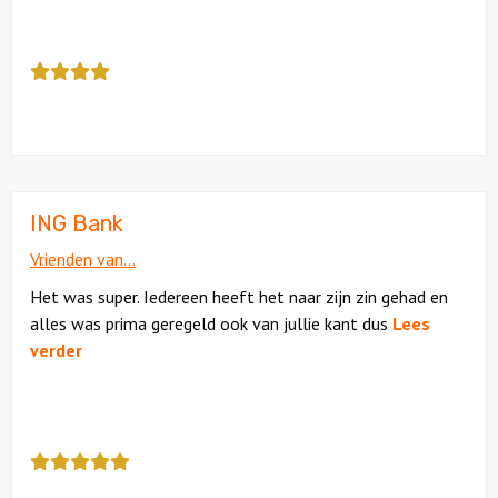
Deze
review
kreeg
als
cijfer
een
4.5
ING Bank
Vrienden van...
Het was super. Iedereen heeft het naar zijn zin gehad en
alles was prima geregeld ook van jullie kant dus
Lees
verder
Deze
review
kreeg