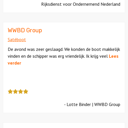
kreeg
Rijksdienst voor Ondernemend Nederland
als
Citygames
cijfer
een
Quizzen en spellen
5
WWBD Group
Satéboot
Speurtochten
De avond was zeer geslaagd. We konden de boot makkelijk
Sportieve activiteiten
vinden en de schipper was erg vriendelijk. Ik krijg veel
Lees
verder
Dinerspellen
Workshops
Deze
review
Creatieve workshops
kreeg
- Lotte Binder | WWBD Group
als
Culinaire workshops
cijfer
een
Actieve workshops
4.5