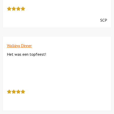
Deze
review
kreeg
SCP
als
cijfer
een
4.5
Walking Dinner
Het was een topfeest!
Deze
review
kreeg
als
cijfer