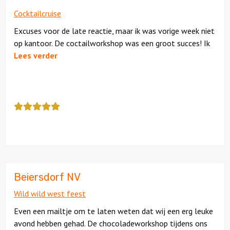
4
Cocktailcruise
Excuses voor de late reactie, maar ik was vorige week niet
op kantoor. De coctailworkshop was een groot succes! Ik
Lees verder
Deze
review
kreeg
als
cijfer
een
5
Beiersdorf NV
Wild wild west feest
Even een mailtje om te laten weten dat wij een erg leuke
avond hebben gehad. De chocoladeworkshop tijdens ons