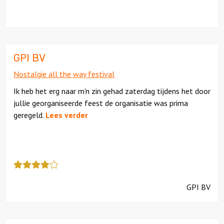
kreeg
als
cijfer
een
4.5
GPI BV
Nostalgie all the way festival
Ik heb het erg naar m'n zin gehad zaterdag tijdens het door
jullie georganiseerde feest de organisatie was prima
geregeld.
Lees verder
Deze
review
kreeg
GPI BV
als
cijfer
een