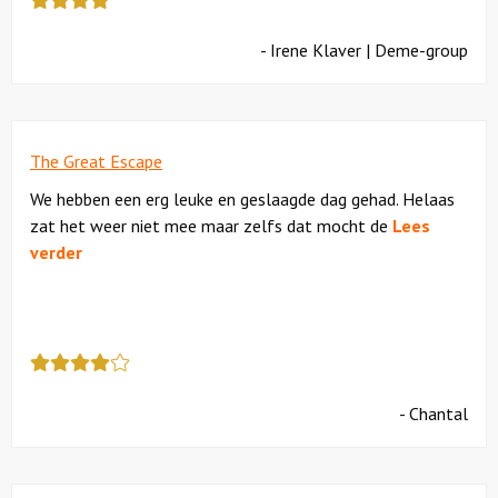
review
kreeg
- Irene Klaver | Deme-group
als
cijfer
een
4.5
The Great Escape
We hebben een erg leuke en geslaagde dag gehad. Helaas
zat het weer niet mee maar zelfs dat mocht de
Lees
verder
Deze
review
kreeg
- Chantal
als
cijfer
een