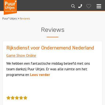
Puur*
Hearts
Zoeken
088-
Uitjes
M
7887000
Puur* Uitjes
>
Reviews
Home
Reviews
Arrangementen
Dagarrangementen
Rijksdienst voor Ondernemend Nederland
Game Show Online
Avondarrangementen
We hebben een fantastische middag beleefd met ons
team dankzij Puur Uitjes. Er was alle ruimte om het
Varen
programma en
Lees verder
Boottochten
Losse boothuur
Deze
review
Sport en spel