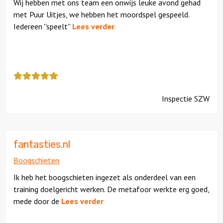
Wij hebben met ons team een onwijs leuke avond gehad
met Puur Uitjes, we hebben het moordspel gespeeld.
Iedereen ''speelt''
Lees verder
Deze
review
kreeg
Inspectie SZW
als
cijfer
een
5
fantasties.nl
Boogschieten
Ik heb het boogschieten ingezet als onderdeel van een
training doelgericht werken. De metafoor werkte erg goed,
mede door de
Lees verder