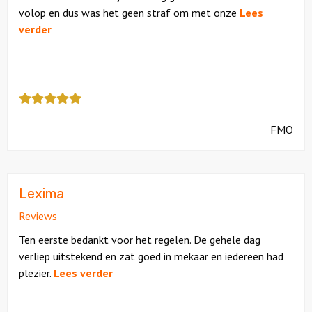
volop en dus was het geen straf om met onze
Lees
verder
Deze
review
kreeg
FMO
als
cijfer
een
5
Lexima
Reviews
Ten eerste bedankt voor het regelen. De gehele dag
verliep uitstekend en zat goed in mekaar en iedereen had
plezier.
Lees verder