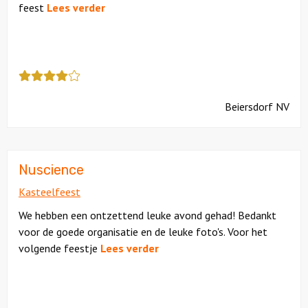
feest
Lees verder
Deze
review
kreeg
Beiersdorf NV
als
cijfer
een
4
Nuscience
Kasteelfeest
We hebben een ontzettend leuke avond gehad! Bedankt
voor de goede organisatie en de leuke foto's. Voor het
volgende feestje
Lees verder
Deze