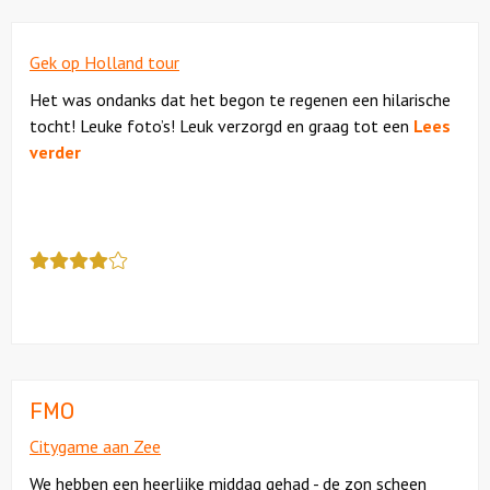
een
4.5
Gek op Holland tour
Het was ondanks dat het begon te regenen een hilarische
tocht! Leuke foto’s! Leuk verzorgd en graag tot een
Lees
verder
Deze
review
kreeg
als
cijfer
een
4
FMO
Citygame aan Zee
We hebben een heerlijke middag gehad - de zon scheen