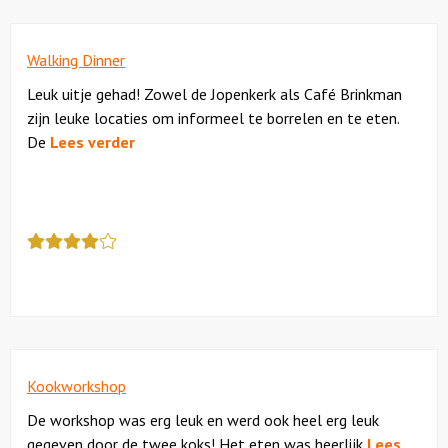
een
5
Walking Dinner
Leuk uitje gehad! Zowel de Jopenkerk als Café Brinkman
zijn leuke locaties om informeel te borrelen en te eten.
De
Lees verder
Deze
review
kreeg
als
cijfer
een
4
Kookworkshop
De workshop was erg leuk en werd ook heel erg leuk
gegeven door de twee koks! Het eten was heerlijk
Lees