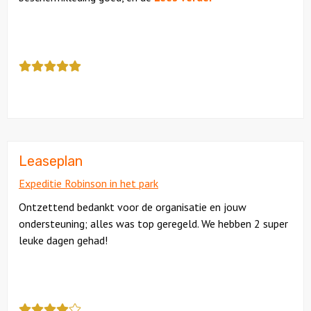
Deze
review
kreeg
als
cijfer
een
5
Leaseplan
Expeditie Robinson in het park
Ontzettend bedankt voor de organisatie en jouw
ondersteuning; alles was top geregeld. We hebben 2 super
leuke dagen gehad!
Deze