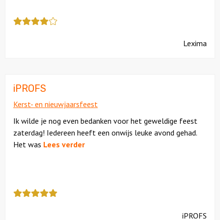
Deze
review
kreeg
Lexima
als
cijfer
een
4
iPROFS
Kerst- en nieuwjaarsfeest
Ik wilde je nog even bedanken voor het geweldige feest
zaterdag! Iedereen heeft een onwijs leuke avond gehad.
Het was
Lees verder
Deze
review
kreeg
iPROFS