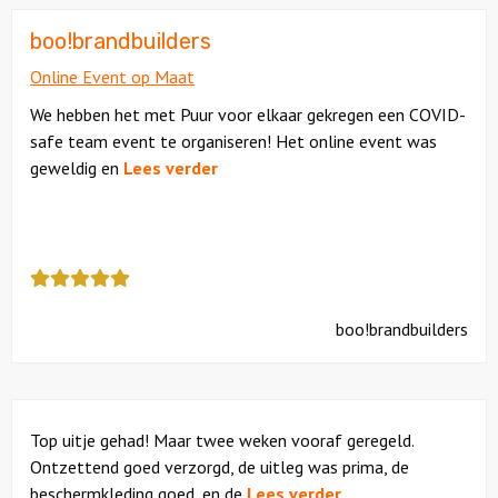
een
5
boo!brandbuilders
Online Event op Maat
We hebben het met Puur voor elkaar gekregen een COVID-
safe team event te organiseren! Het online event was
geweldig en
Lees verder
Deze
review
kreeg
boo!brandbuilders
als
cijfer
een
5
Top uitje gehad! Maar twee weken vooraf geregeld.
Ontzettend goed verzorgd, de uitleg was prima, de
beschermkleding goed, en de
Lees verder