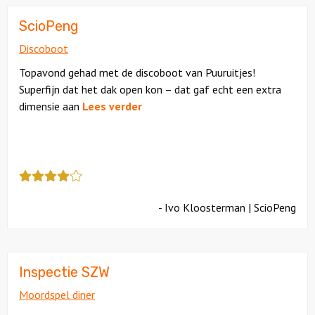
een
4.5
ScioPeng
Discoboot
Topavond gehad met de discoboot van Puuruitjes!
Superfijn dat het dak open kon – dat gaf echt een extra
dimensie aan
Lees verder
Deze
review
kreeg
- Ivo Kloosterman | ScioPeng
als
cijfer
een
4
Inspectie SZW
Moordspel diner