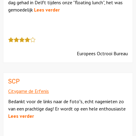
dag gehad in Delft tijdens onze ''floating lunch'', het was
gemoedelijk
Lees verder
Deze
review
kreeg
Europees Octrooi Bureau
als
cijfer
een
4
SCP
Citygame de Erfenis
Bedankt voor de links naar de foto''s, echt nagenieten zo
van een prachtige dag! Er wordt op een hele enthousiaste
Lees verder