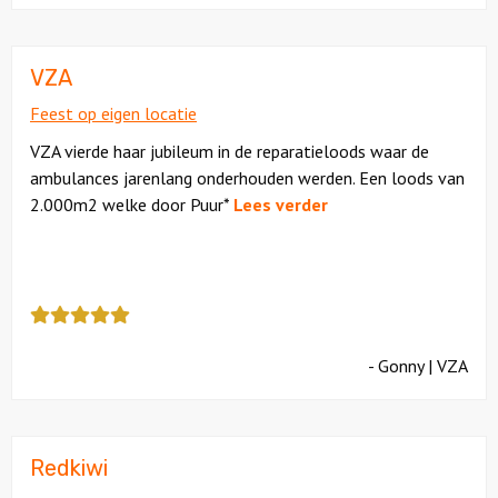
cijfer
een
4
VZA
Feest op eigen locatie
VZA vierde haar jubileum in de reparatieloods waar de
ambulances jarenlang onderhouden werden. Een loods van
2.000m2 welke door Puur*
Lees verder
Deze
review
kreeg
- Gonny | VZA
als
cijfer
een
5
Redkiwi