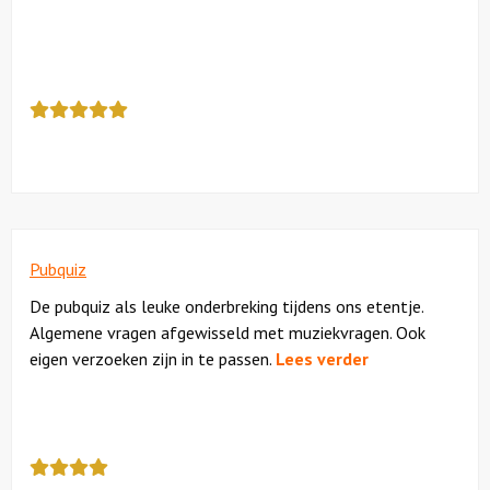
Locaties
Deze
Feesten
review
kreeg
Themafeesten
als
cijfer
Dinnershows
een
5
Pubquiz
De pubquiz als leuke onderbreking tijdens ons etentje.
Algemene vragen afgewisseld met muziekvragen. Ook
eigen verzoeken zijn in te passen.
Lees verder
Deze
review