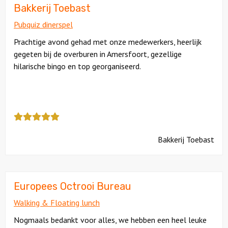
4
Bakkerij Toebast
Pubquiz dinerspel
Prachtige avond gehad met onze medewerkers, heerlijk
gegeten bij de overburen in Amersfoort, gezellige
hilarische bingo en top georganiseerd.
Deze
review
kreeg
Bakkerij Toebast
als
cijfer
een
5
Europees Octrooi Bureau
Walking & Floating lunch
Nogmaals bedankt voor alles, we hebben een heel leuke