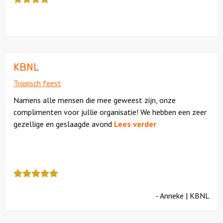
review
kreeg
als
cijfer
een
4.5
KBNL
Tropisch feest
Namens alle mensen die mee geweest zijn, onze
complimenten voor jullie organisatie! We hebben een zeer
gezellige en geslaagde avond
Lees verder
Deze
review
kreeg
- Anneke | KBNL
als
cijfer