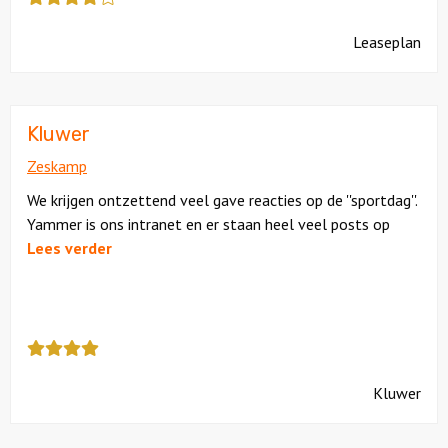
review
kreeg
Leaseplan
als
cijfer
een
4
Kluwer
Zeskamp
We krijgen ontzettend veel gave reacties op de ''sportdag''.
Yammer is ons intranet en er staan heel veel posts op
Lees verder
Deze
review
kreeg
Kluwer
als
cijfer