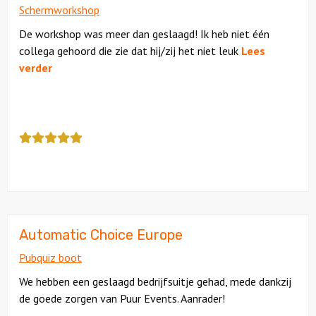
Schermworkshop
De workshop was meer dan geslaagd! Ik heb niet één
collega gehoord die zie dat hij/zij het niet leuk
Lees
verder
Deze
review
kreeg
als
cijfer
een
5
Automatic Choice Europe
Pubquiz boot
We hebben een geslaagd bedrijfsuitje gehad, mede dankzij
de goede zorgen van Puur Events. Aanrader!