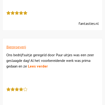
Deze
review
kreeg
fantasties.nl
als
cijfer
een
5
Bierproeverij
Ons bedrijfsuitje geregeld door Puur uitjes was een zeer
geslaagde dag! Al het voorbereidende werk was prima
gedaan en ze
Lees verder
Deze
review
kreeg
als