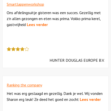
Smartlappenworkshop
Ons afdelingsuitje gisteren was een succes. Gezellig met
z’n allen gezongen en eten was prima. Vokko prima kerel,
gastvrijheid
Lees verder
Deze
review
kreeg
HUNTER DOUGLAS EUROPE B.V.
als
cijfer
een
4
Ranking the company
Het was erg geslaagd en gezellig. Dank je wel. Wij vonden
Sharon erg leuk! Ze deed het goed en zocht
Lees verder