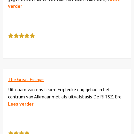
verder
Deze
review
kreeg
als
cijfer
een
5
The Great Escape
Uit naam van ons team: Erg leuke dag gehad in het
centrum van Alkmaar met als uitvalsbasis De RITSZ. Erg
Lees verder
Deze