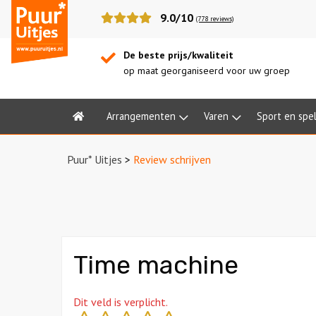
Puur*
9.0/10
(778 reviews)
Uitjes
De beste prijs/kwaliteit
op maat georganiseerd voor uw groep
Arrangementen
Varen
Sport en spe
Home
Puur* Uitjes
>
Review schrijven
Time machine
Dit veld is verplicht.