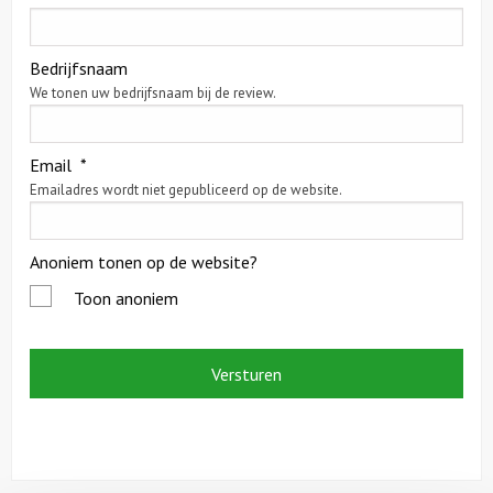
Citygames
Bedrijfsnaam
We tonen uw bedrijfsnaam bij de review.
Quizzen en spellen
Speurtochten
Email
*
Emailadres wordt niet gepubliceerd op de website.
Sportieve activiteiten
Anoniem tonen op de website?
Dinerspellen
Toon anoniem
Workshops
Creatieve workshops
Culinaire workshops
Actieve workshops