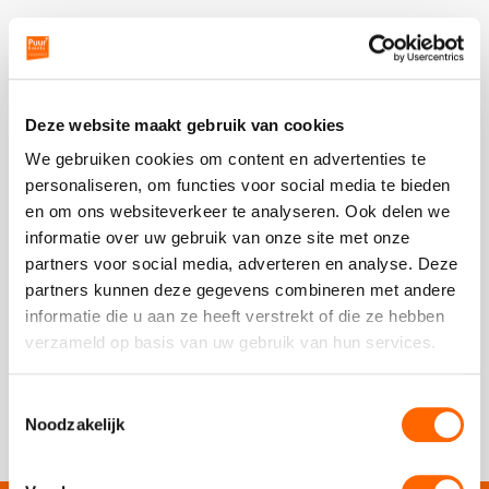
Oktoberfest
Ludieke workshops
Muzikale workshops
Deze website maakt gebruik van cookies
Ouderwets genieten met grote bierpul in de hand
We gebruiken cookies om content en advertenties te
Teamtrainingen
personaliseren, om functies voor social media te bieden
en om ons websiteverkeer te analyseren. Ook delen we
Proeverijen
informatie over uw gebruik van onze site met onze
partners voor social media, adverteren en analyse. Deze
Rondleidingen
vanaf 50 personen
partners kunnen deze gegevens combineren met andere
informatie die u aan ze heeft verstrekt of die ze hebben
04:00 uur
Wandelingen
verzameld op basis van uw gebruik van hun services.
vanaf 49,50 p.p.
excl. btw
Fietstochten
Schrijf een review
10/10
Toestemmingsselectie
Noodzakelijk
Segwaytours
Solextours