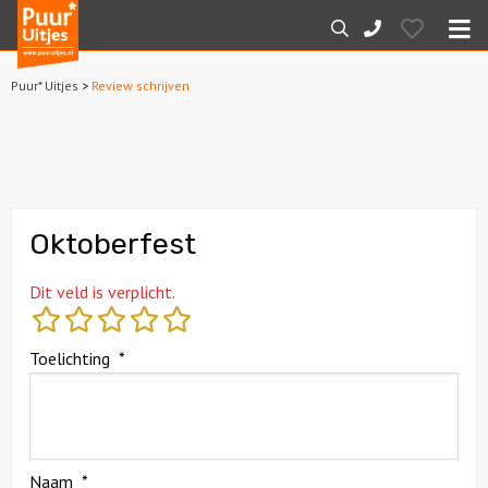
Puur*
Hearts
Zoeken
088-
Uitjes
M
7887000
Puur* Uitjes
>
Review schrijven
Home
Arrangementen
Dagarrangementen
Oktoberfest
Avondarrangementen
Dit veld is verplicht.
Varen
Toelichting
*
Boottochten
Losse boothuur
Naam
*
Sport en spel