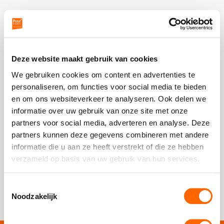
Ludieke workshops
Borrelboot
Muzikale workshops
Deze website maakt gebruik van cookies
Varen en borrelen tegelijk: ideaal! Geniet van de zon vanaf
Online workshops
het water met een lekkere borrel aan boord.
We gebruiken cookies om content en advertenties te
personaliseren, om functies voor social media te bieden
Teamtrainingen
en om ons websiteverkeer te analyseren. Ook delen we
informatie over uw gebruik van onze site met onze
partners voor social media, adverteren en analyse. Deze
Proeverijen
vanaf 15 personen
partners kunnen deze gegevens combineren met andere
01:30 uur
informatie die u aan ze heeft verstrekt of die ze hebben
Rondleidingen
verzameld op basis van uw gebruik van hun services.
vanaf 34,50 p.p.
excl. btw
Wandelingen
Schrijf een review
9.3/10
Toestemmingsselectie
Noodzakelijk
Fietstochten
Segwaytours