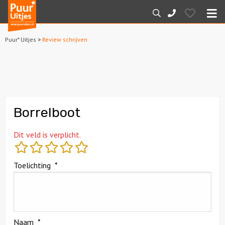
Puur*
Hearts
Zoeken
088-
Uitjes
M
7887000
Puur* Uitjes
>
Review schrijven
Home
Arrangementen
Dagarrangementen
Borrelboot
Avondarrangementen
Dit veld is verplicht.
Varen
Toelichting
*
Boottochten
Losse boothuur
Naam
*
Sport en spel