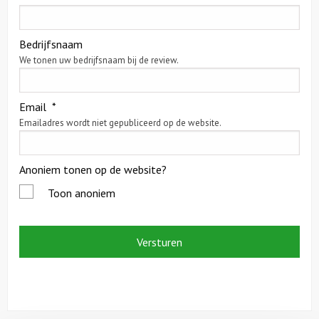
Citygames
Bedrijfsnaam
We tonen uw bedrijfsnaam bij de review.
Quizzen en spellen
Speurtochten
Email
*
Emailadres wordt niet gepubliceerd op de website.
Sportieve activiteiten
Anoniem tonen op de website?
Dinerspellen
Toon anoniem
Workshops
Creatieve workshops
Culinaire workshops
Actieve workshops