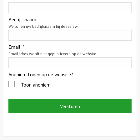
Citygames
Bedrijfsnaam
We tonen uw bedrijfsnaam bij de review.
Quizzen en spellen
Speurtochten
Email
*
Emailadres wordt niet gepubliceerd op de website.
Sportieve activiteiten
Anoniem tonen op de website?
Dinerspellen
Toon anoniem
Workshops
Creatieve workshops
Culinaire workshops
Actieve workshops