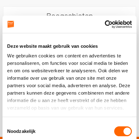
Boogschieten
Ludieke workshops
Muzikale workshops
Een spannende sport voor iedereen
Online workshops
Deze website maakt gebruik van cookies
We gebruiken cookies om content en advertenties te
Teamtrainingen
personaliseren, om functies voor social media te bieden
en om ons websiteverkeer te analyseren. Ook delen we
Proeverijen
informatie over uw gebruik van onze site met onze
vanaf 15 personen
partners voor social media, adverteren en analyse. Deze
01:00 uur
Rondleidingen
partners kunnen deze gegevens combineren met andere
informatie die u aan ze heeft verstrekt of die ze hebben
vanaf 24,50 p.p.
excl. btw
Wandelingen
verzameld op basis van uw gebruik van hun services.
Schrijf een review
10/10
Fietstochten
Toestemmingsselectie
Noodzakelijk
Segwaytours