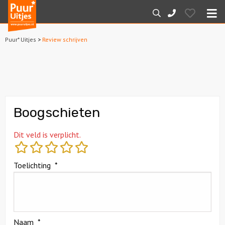
Puur*
Hearts
Zoeken
088-
Uitjes
M
7887000
Puur* Uitjes
>
Review schrijven
Home
Arrangementen
Dagarrangementen
Boogschieten
Avondarrangementen
Dit veld is verplicht.
Varen
Toelichting
*
Boottochten
Losse boothuur
Naam
*
Sport en spel