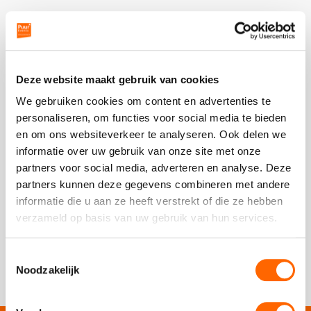
Bierproeverij
Ludieke workshops
Muzikale workshops
Deze website maakt gebruik van cookies
Nieuwe bieren leren kennen in een gezellig proeflokaal
We gebruiken cookies om content en advertenties te
Online workshops
personaliseren, om functies voor social media te bieden
en om ons websiteverkeer te analyseren. Ook delen we
Teamtrainingen
informatie over uw gebruik van onze site met onze
partners voor social media, adverteren en analyse. Deze
Proeverijen
vanaf 15 personen
partners kunnen deze gegevens combineren met andere
informatie die u aan ze heeft verstrekt of die ze hebben
01:00 uur
Rondleidingen
verzameld op basis van uw gebruik van hun services.
vanaf 24,50 p.p.
excl. btw
Wandelingen
Schrijf een review
9/10
Toestemmingsselectie
Noodzakelijk
Fietstochten
Segwaytours