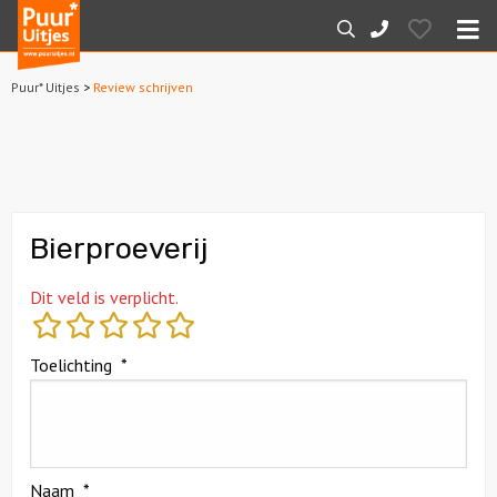
Puur*
Hearts
Zoeken
088-
Uitjes
M
7887000
Puur* Uitjes
>
Review schrijven
Home
Arrangementen
Dagarrangementen
Bierproeverij
Avondarrangementen
Dit veld is verplicht.
Varen
Toelichting
*
Boottochten
Losse boothuur
Naam
*
Sport en spel