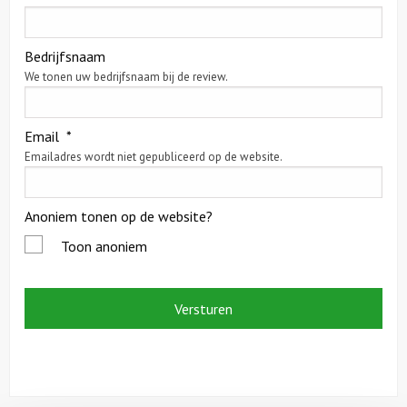
Citygames
Bedrijfsnaam
We tonen uw bedrijfsnaam bij de review.
Quizzen en spellen
Speurtochten
Email
*
Emailadres wordt niet gepubliceerd op de website.
Sportieve activiteiten
Anoniem tonen op de website?
Dinerspellen
Toon anoniem
Workshops
Creatieve workshops
Culinaire workshops
Actieve workshops