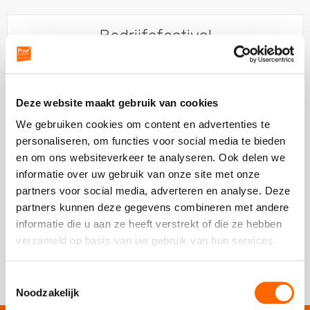
Bedrijfsfestival
Ludieke workshops
Muzikale workshops
Beleef een ontspannen festivalsfeer op jouw evenement
Teamtrainingen
Deze website maakt gebruik van cookies
We gebruiken cookies om content en advertenties te
Proeverijen
personaliseren, om functies voor social media te bieden
en om ons websiteverkeer te analyseren. Ook delen we
Rondleidingen
informatie over uw gebruik van onze site met onze
vanaf 75 personen
partners voor social media, adverteren en analyse. Deze
04:00 uur
Wandelingen
partners kunnen deze gegevens combineren met andere
informatie die u aan ze heeft verstrekt of die ze hebben
vanaf 74,50 p.p.
excl. btw
Fietstochten
verzameld op basis van uw gebruik van hun services.
Schrijf een review
10/10
Segwaytours
Toestemmingsselectie
Noodzakelijk
Solextours