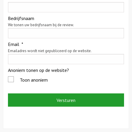
Citygames
Bedrijfsnaam
We tonen uw bedrijfsnaam bij de review.
Quizzen en spellen
Speurtochten
Email
*
Emailadres wordt niet gepubliceerd op de website.
Sportieve activiteiten
Anoniem tonen op de website?
Dinerspellen
Toon anoniem
Workshops
Creatieve workshops
Culinaire workshops
Actieve workshops