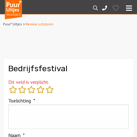
Puur*
Hearts
Zoeken
088-
Uitjes
M
7887000
Puur* Uitjes
>
Review schrijven
Home
Arrangementen
Dagarrangementen
Bedrijfsfestival
Avondarrangementen
Dit veld is verplicht.
Varen
Toelichting
*
Boottochten
Losse boothuur
Naam
*
Sport en spel