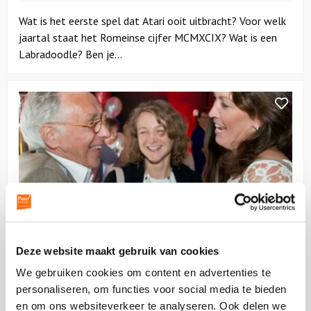
Wat is het eerste spel dat Atari ooit uitbracht? Voor welk
jaartal staat het Romeinse cijfer MCMXCIX? Wat is een
Labradoodle? Ben je...
Bekijk
Dagprogramma
|
Puur*
Teambuilding
Dagprogramma | Puur* Teambuilding
Deze website maakt gebruik van cookies
06:00 uur
vanaf
64,50
p.p.
excl. btw
We gebruiken cookies om content en advertenties te
personaliseren, om functies voor social media te bieden
Boek een originele teambuilding dag om jouw team nog
en om ons websiteverkeer te analyseren. Ook delen we