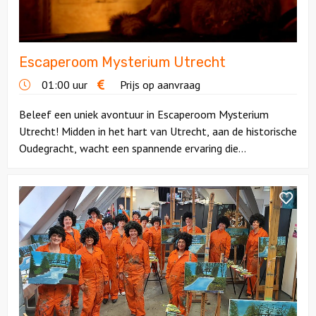
Ludieke workshops
Escaperoom Mysterium Utrecht
Muzikale workshops
01:00 uur
Prijs op aanvraag
Online workshops
Beleef een uniek avontuur in Escaperoom Mysterium
Utrecht! Midden in het hart van Utrecht, aan de historische
Teamtrainingen
Oudegracht, wacht een spannende ervaring die...
Proeverijen
Bekijk
Bob
Rondleidingen
Ross
Workshop
Wandelingen
Fietstochten
Segwaytours