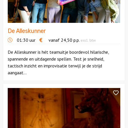
Citygames
Quizzen en spellen
De Alleskunner
01:30 uur
vanaf
24,50
p.p.
excl. btw
Speurtochten
De Alleskunner is hét teamuitje boordevol hilarische,
Sportieve activiteiten
spannende en uitdagende spellen. Test je snelheid,
tactisch inzicht en improvisatie terwijl je de strijd
Dinerspellen
aangaat...
Workshops
Bekijk
Escaperoom
Creatieve workshops
Mysterium
Utrecht
Culinaire workshops
Actieve workshops