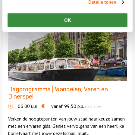
Details tonen
heerlijk gevarieerd menu en...
Bekijk
OK
Dagprogramma
|
Wandelen,
Varen
en
Dinerspel
Dagprogramma | Wandelen, Varen en
Dinerspel
06:00 uur
vanaf
99,50
p.p.
excl. btw
Verken de hoogtepunten van jouw stad naar keuze samen
met een ervaren gids. Geniet vervolgens van een heerlijke
borrelvaart met jouw gezelschap. Sluit...