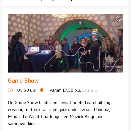
Bekijk
Game
Show
Game Show
01:30 uur
vanaf
17,50
p.p.
excl. btw
De Game Show biedt een sensationele teambuilding
ervaring met interactieve quizrondes, zoals Pubquiz,
Minute to Win it Challenges en Muziek Bingo, die
samenwerking...