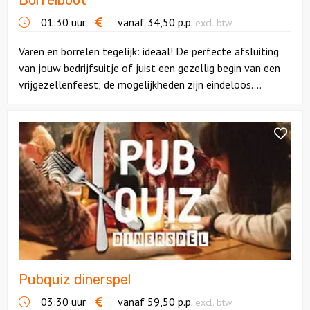
Borrelboot
01:30 uur
vanaf
34,50
p.p.
excl. btw
Varen en borrelen tegelijk: ideaal! De perfecte afsluiting
van jouw bedrijfsuitje of juist een gezellig begin van een
vrijgezellenfeest; de mogelijkheden zijn eindeloos....
Bekijk
Pubquiz
dinerspel
Pubquiz dinerspel
03:30 uur
vanaf
59,50
p.p.
excl. btw