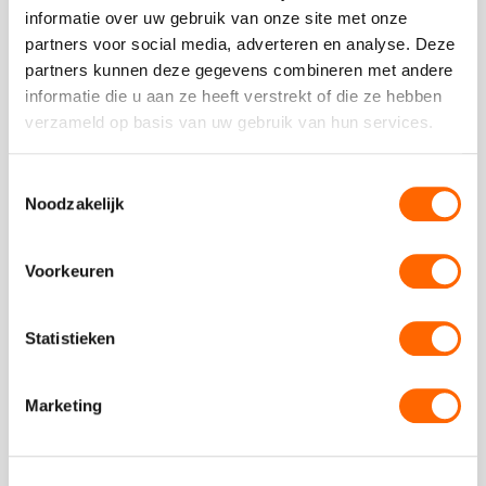
beter te leren kennen. De dag start met een inspirerende
informatie over uw gebruik van onze site met onze
speeddate met collega's, waarna...
partners voor social media, adverteren en analyse. Deze
partners kunnen deze gegevens combineren met andere
Bekijk
informatie die u aan ze heeft verstrekt of die ze hebben
Floating
verzameld op basis van uw gebruik van hun services.
Dinner
Toestemmingsselectie
Noodzakelijk
Voorkeuren
Statistieken
Floating Dinner
04:30 uur
vanaf
69,50
p.p.
excl. btw
Marketing
Het floating dinner brengt je per boot naar drie
verschillende restaurants voor voorgerecht, hoofdgerecht
en nagerecht. Wisselende tafelsamenstellingen, een