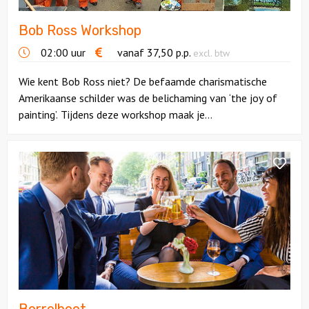
Bob Ross Workshop
Solextours
02:00 uur
vanaf
37,50
p.p.
excl. btw
Locaties
Wie kent Bob Ross niet? De befaamde charismatische
Amerikaanse schilder was de belichaming van ‘the joy of
Feesten
painting’. Tijdens deze workshop maak je...
Themafeesten
Bekijk
Borrelboot
Dinnershows