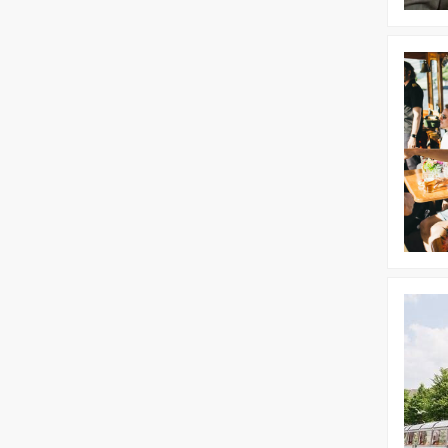
Bekijk
Floating
Dinner
Bekijk
Dagprog
|
Wandelen
Varen
en
Dinerspe