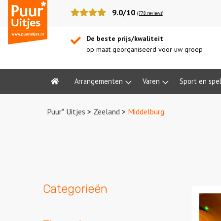
Puur*
9.0/10
(778 reviews)
Uitjes
De beste prijs/kwaliteit
op maat georganiseerd voor uw groep
Arrangementen
Varen
Sport en spe
Home
Puur* Uitjes
>
Zeeland
>
Middelburg
Categorieën
Bekijk
De
Alleskun