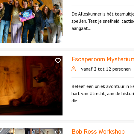
De Alleskunner is hét teamuitj
spellen. Test je snelheid, tactis
aangaat...
Escaperoom Mysteriu
oom
um
vanaf 2 tot 12 personen
Beleef een uniek avontuur in 
hart van Utrecht, aan de histo
die...
Bob Ross Workshop