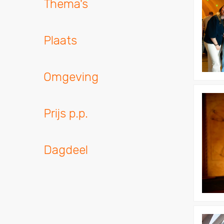
Thema's
Plaats
Omgeving
Bekijk
Escaper
Prijs p.p.
Mysteri
Utrecht
Dagdeel
Bekijk
Bob