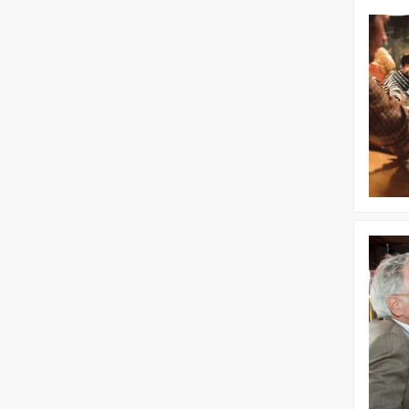
Bekijk
Pubquiz
dinerspel
Bekijk
Dagprog
|
Puur*
Teambuil