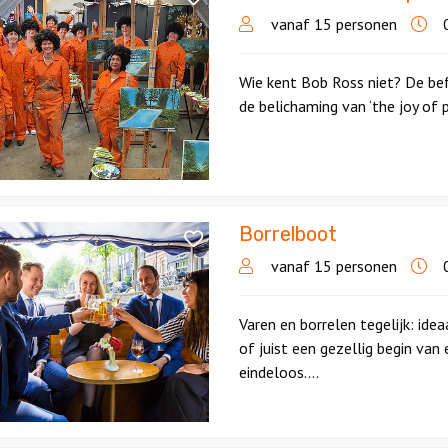
vanaf 15 personen
0
p
Wie kent Bob Ross niet? De be
de belichaming van ‘the joy of 
Borrelboot
ot
vanaf 15 personen
0
Varen en borrelen tegelijk: idea
of juist een gezellig begin van
eindeloos....