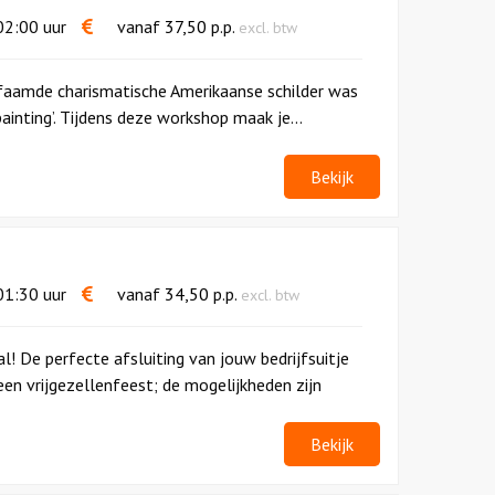
2:00 uur
vanaf
37,50
p.p.
excl. btw
faamde charismatische Amerikaanse schilder was
painting’. Tijdens deze workshop maak je...
Bekijk
1:30 uur
vanaf
34,50
p.p.
excl. btw
al! De perfecte afsluiting van jouw bedrijfsuitje
 een vrijgezellenfeest; de mogelijkheden zijn
Bekijk