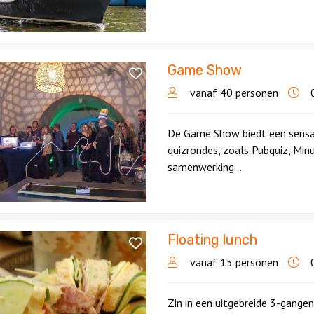
Game Show
vanaf 40 personen
0
De Game Show biedt een sensat
quizrondes, zoals Pubquiz, Min
samenwerking...
Floating lunch
vanaf 15 personen
0
Zin in een uitgebreide 3-gange