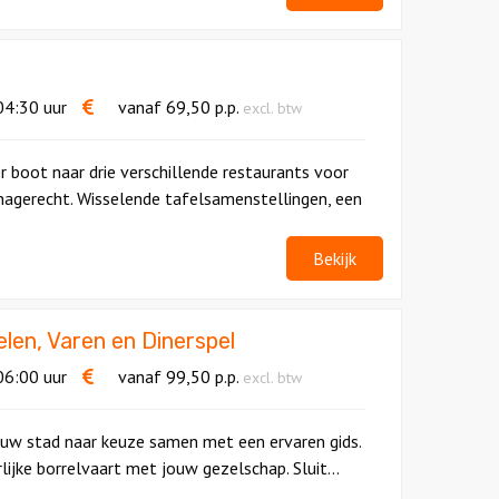
4:30 uur
vanaf
69,50
p.p.
excl. btw
er boot naar drie verschillende restaurants voor
nagerecht. Wisselende tafelsamenstellingen, een
Bekijk
en, Varen en Dinerspel
6:00 uur
vanaf
99,50
p.p.
excl. btw
uw stad naar keuze samen met een ervaren gids.
ijke borrelvaart met jouw gezelschap. Sluit...