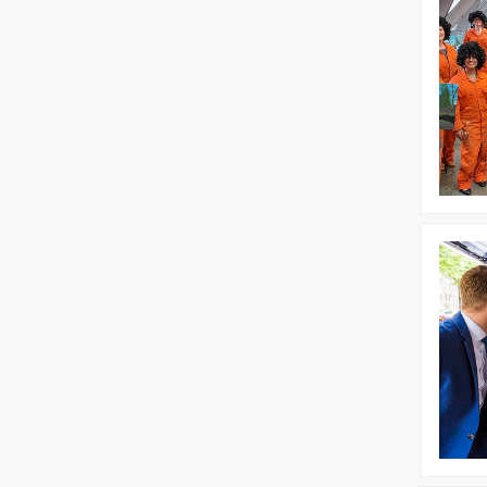
Ross
Worksho
Bekijk
Borrelbo