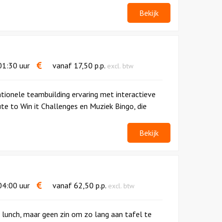
Bekijk
1:30 uur
vanaf
17,50
p.p.
excl. btw
ionele teambuilding ervaring met interactieve
ute to Win it Challenges en Muziek Bingo, die
Bekijk
4:00 uur
vanaf
62,50
p.p.
excl. btw
n lunch, maar geen zin om zo lang aan tafel te