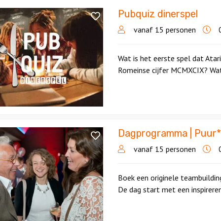
Pubquiz dinerspel
vanaf 15 personen
0
Wat is het eerste spel dat Atar
Romeinse cijfer MCMXCIX? Wat 
Dagprogramma | Puur*
ramma
vanaf 15 personen
0
ding
Boek een originele teambuildi
De dag start met een inspirere