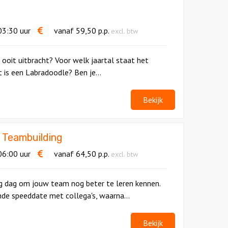
3:30 uur
vanaf
59,50
p.p.
excl. btw
i ooit uitbracht? Voor welk jaartal staat het
is een Labradoodle? Ben je...
Bekijk
 Teambuilding
6:00 uur
vanaf
64,50
p.p.
excl. btw
ng dag om jouw team nog beter te leren kennen.
nde speeddate met collega's, waarna...
Bekijk