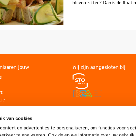
blijven zitten? Dan is de floatin
aniseren jouw
Wij zijn aangesloten bij
e
rt
tje
itje
Veelgestelde vragen
lding
ik van cookies
Algemene voorwaarden
suitje
Privacy statement
ontent en advertenties te personaliseren, om functies voor soci
lsuitje
Vacatures
erkeer te analyseren. Ook delen we informatie over uw gebruik