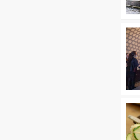
Bekijk
Game
Show
Bekijk
Floating
lunch