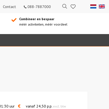
Bewaarde
Zoeken
Contact
088-7887000
uitjes
Combineer en bespaar
méér activiteiten, méér voordeel
1:30 uur
vanaf
24,50
p.p.
excl. btw