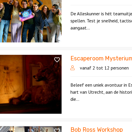
De Alleskunner is hét teamuitj
spellen. Test je snelheid, tactis
aangaat...
Escaperoom Mysteriu
oom
um
vanaf 2 tot 12 personen
Beleef een uniek avontuur in 
hart van Utrecht, aan de histo
die...
Bob Ross Workshop