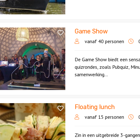
Game Show
vanaf 40 personen
0
De Game Show biedt een sensat
quizrondes, zoals Pubquiz, Min
samenwerking...
Floating lunch
vanaf 15 personen
0
Zin in een uitgebreide 3-gange