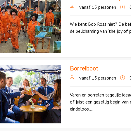
vanaf 15 personen
0
p
Wie kent Bob Ross niet? De be
de belichaming van ‘the joy of 
Borrelboot
ot
vanaf 15 personen
0
Varen en borrelen tegelijk: idea
of juist een gezellig begin van
eindeloos....