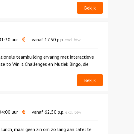
Bekijk
1:30 uur
vanaf
17,50
p.p.
excl. btw
ionele teambuilding ervaring met interactieve
ute to Win it Challenges en Muziek Bingo, die
Bekijk
4:00 uur
vanaf
62,50
p.p.
excl. btw
n lunch, maar geen zin om zo lang aan tafel te