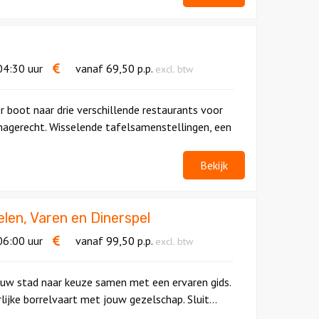
4:30 uur
vanaf
69,50
p.p.
excl. btw
er boot naar drie verschillende restaurants voor
nagerecht. Wisselende tafelsamenstellingen, een
Bekijk
en, Varen en Dinerspel
6:00 uur
vanaf
99,50
p.p.
excl. btw
uw stad naar keuze samen met een ervaren gids.
ijke borrelvaart met jouw gezelschap. Sluit...