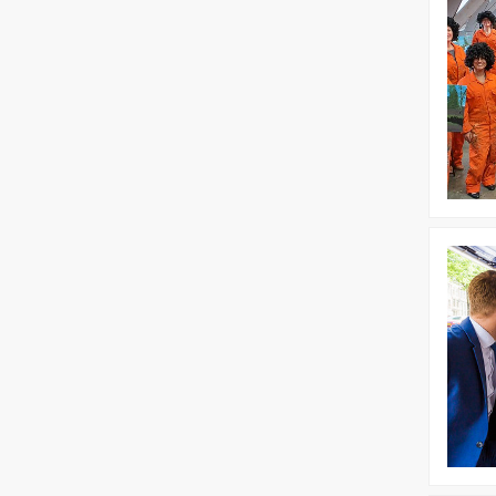
Ross
Worksho
Bekijk
Borrelbo