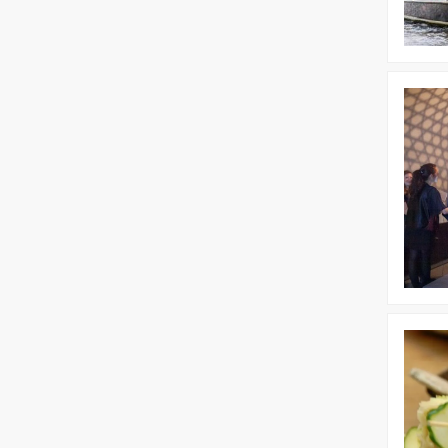
Bekijk
Game
Show
Bekijk
Floating
lunch