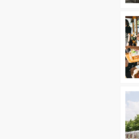
Bekijk
Floating
Dinner
Bekijk
Dagprog
|
Wandelen
Varen
en
Dinerspe