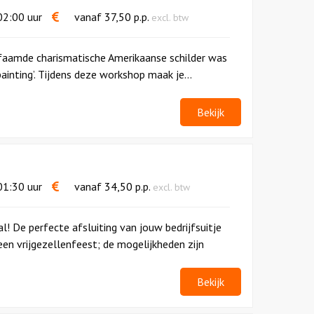
2:00 uur
vanaf
37,50
p.p.
excl. btw
faamde charismatische Amerikaanse schilder was
painting’. Tijdens deze workshop maak je...
Bekijk
1:30 uur
vanaf
34,50
p.p.
excl. btw
al! De perfecte afsluiting van jouw bedrijfsuitje
 een vrijgezellenfeest; de mogelijkheden zijn
Bekijk