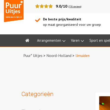
Puur*
9.0/10
(778 reviews)
Uitjes
De beste prijs/kwaliteit
op maat georganiseerd voor uw groep
Arrangementen
Varen
Sport en spe
Home
Puur* Uitjes
>
Noord-Holland
>
IJmuiden
Categorieën
Bekijk
De
Alleskun