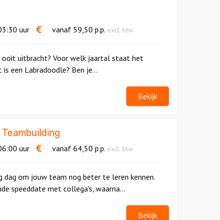
3:30 uur
vanaf
59,50
p.p.
excl. btw
i ooit uitbracht? Voor welk jaartal staat het
is een Labradoodle? Ben je...
Bekijk
 Teambuilding
6:00 uur
vanaf
64,50
p.p.
excl. btw
ng dag om jouw team nog beter te leren kennen.
nde speeddate met collega's, waarna...
Bekijk