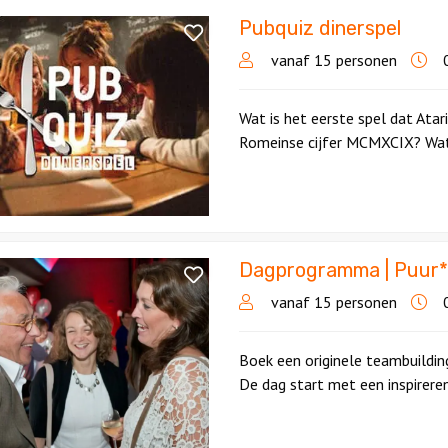
Pubquiz dinerspel
vanaf 15 personen
0
Wat is het eerste spel dat Atar
Romeinse cijfer MCMXCIX? Wat 
Dagprogramma | Puur*
ramma
vanaf 15 personen
0
ding
Boek een originele teambuildi
De dag start met een inspirere