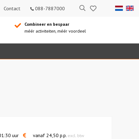
Bewaarde
Zoeken
Contact
088-7887000
uitjes
Combineer en bespaar
méér activiteiten, méér voordeel
1:30 uur
vanaf
24,50
p.p.
excl. btw