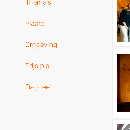
Thema's
Plaats
Omgeving
Bekijk
Escaper
Prijs p.p.
Mysteri
Utrecht
Dagdeel
Bekijk
Bob