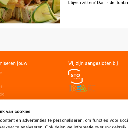
blijven zitten? Dan is de floatin
aniseren jouw
Wij zijn aangesloten bij
e
rt
tje
itje
Veelgestelde vragen
lding
ik van cookies
Algemene voorwaarden
suitje
Privacy statement
ontent en advertenties te personaliseren, om functies voor soci
lsuitje
Vacatures
erkeer te analyseren. Ook delen we informatie over uw gebruik