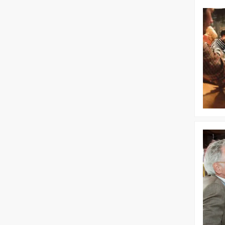
Bekijk
Pubquiz
dinerspel
Bekijk
Dagprog
|
Puur*
Teambuil