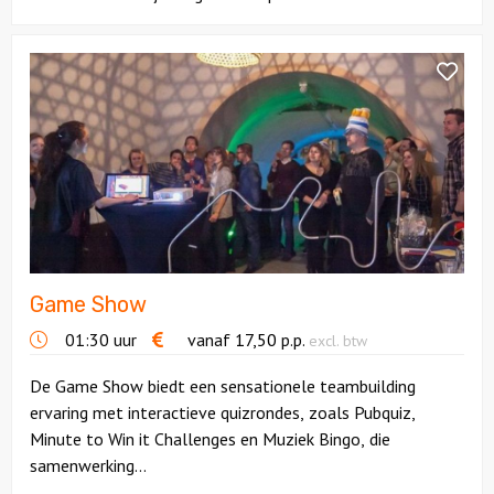
Bekijk
Game
Show
Game Show
01:30 uur
vanaf
17,50
p.p.
excl. btw
De Game Show biedt een sensationele teambuilding
ervaring met interactieve quizrondes, zoals Pubquiz,
Minute to Win it Challenges en Muziek Bingo, die
samenwerking...