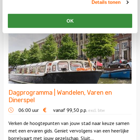
Details tonen
heerlijk gevarieerd menu en...
Bekijk
OK
Dagprogramma
|
Wandelen,
Varen
en
Dinerspel
Dagprogramma | Wandelen, Varen en
Dinerspel
06:00 uur
vanaf
99,50
p.p.
excl. btw
Verken de hoogtepunten van jouw stad naar keuze samen
met een ervaren gids. Geniet vervolgens van een heerlijke
borrelvaart met jouw gezelschap. Sluit...