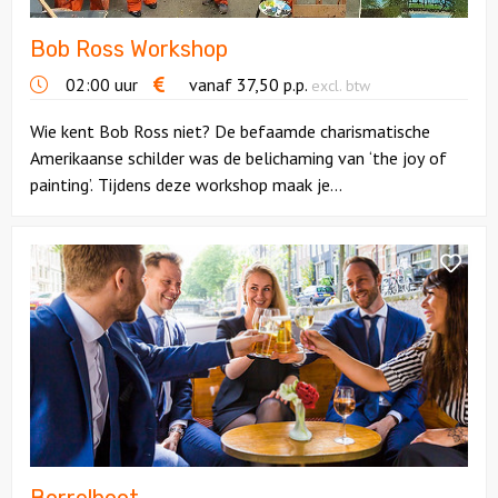
Bob Ross Workshop
Locaties
02:00 uur
vanaf
37,50
p.p.
excl. btw
Feesten
Wie kent Bob Ross niet? De befaamde charismatische
Amerikaanse schilder was de belichaming van ‘the joy of
Themafeesten
painting’. Tijdens deze workshop maak je...
Dinnershows
Bekijk
Borrelboot