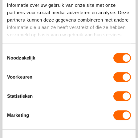
beter te leren kennen. De dag start met een inspirerende
informatie over uw gebruik van onze site met onze
speeddate met collega's, waarna...
partners voor social media, adverteren en analyse. Deze
partners kunnen deze gegevens combineren met andere
Bekijk
informatie die u aan ze heeft verstrekt of die ze hebben
Floating
verzameld op basis van uw gebruik van hun services.
Dinner
Toestemmingsselectie
Noodzakelijk
Voorkeuren
Statistieken
Floating Dinner
04:30 uur
vanaf
69,50
p.p.
excl. btw
Marketing
Het floating dinner brengt je per boot naar drie
verschillende restaurants voor voorgerecht, hoofdgerecht
en nagerecht. Wisselende tafelsamenstellingen, een