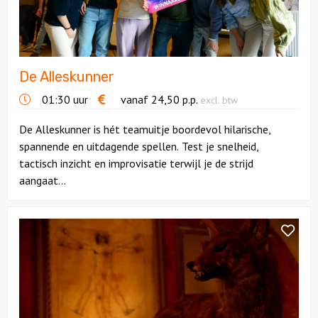
Citygames
Quizzen en spellen
De Alleskunner
01:30 uur
vanaf
24,50
p.p.
excl. btw
Speurtochten
De Alleskunner is hét teamuitje boordevol hilarische,
Sportieve activiteiten
spannende en uitdagende spellen. Test je snelheid,
tactisch inzicht en improvisatie terwijl je de strijd
Dinerspellen
aangaat...
Workshops
Bekijk
Escaperoom
Creatieve workshops
Mysterium
Utrecht
Culinaire workshops
Actieve workshops