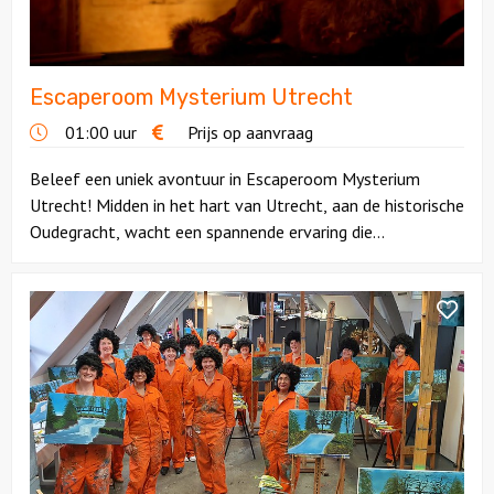
Ludieke workshops
Escaperoom Mysterium Utrecht
Muzikale workshops
01:00 uur
Prijs op aanvraag
Teamtrainingen
Beleef een uniek avontuur in Escaperoom Mysterium
Utrecht! Midden in het hart van Utrecht, aan de historische
Proeverijen
Oudegracht, wacht een spannende ervaring die...
Rondleidingen
Bekijk
Bob
Wandelingen
Ross
Workshop
Fietstochten
Segwaytours
Solextours