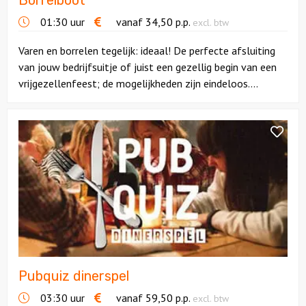
Borrelboot
01:30 uur
vanaf
34,50
p.p.
excl. btw
Varen en borrelen tegelijk: ideaal! De perfecte afsluiting
van jouw bedrijfsuitje of juist een gezellig begin van een
vrijgezellenfeest; de mogelijkheden zijn eindeloos....
Bekijk
Pubquiz
dinerspel
Pubquiz dinerspel
03:30 uur
vanaf
59,50
p.p.
excl. btw