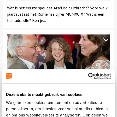
Wat is het eerste spel dat Atari ooit uitbracht? Voor welk
jaartal staat het Romeinse cijfer MCMXCIX? Wat is een
Labradoodle? Ben je...
Bekijk
Dagprogramma
|
Puur*
Teambuilding
Dagprogramma | Puur* Teambuilding
Deze website maakt gebruik van cookies
06:00 uur
vanaf
64,50
p.p.
excl. btw
We gebruiken cookies om content en advertenties te
personaliseren, om functies voor social media te bieden
Boek een originele teambuilding dag om jouw team nog
en om ons websiteverkeer te analyseren. Ook delen we