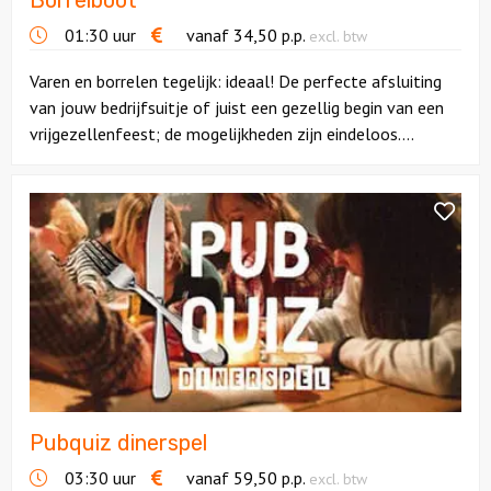
Borrelboot
01:30 uur
vanaf
34,50
p.p.
excl. btw
Varen en borrelen tegelijk: ideaal! De perfecte afsluiting
van jouw bedrijfsuitje of juist een gezellig begin van een
vrijgezellenfeest; de mogelijkheden zijn eindeloos....
Bekijk
Pubquiz
dinerspel
Pubquiz dinerspel
03:30 uur
vanaf
59,50
p.p.
excl. btw