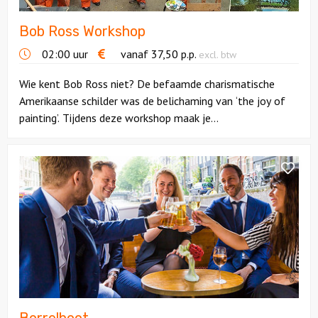
Bob Ross Workshop
Solextours
02:00 uur
vanaf
37,50
p.p.
excl. btw
Locaties
Wie kent Bob Ross niet? De befaamde charismatische
Amerikaanse schilder was de belichaming van ‘the joy of
Feesten
painting’. Tijdens deze workshop maak je...
Themafeesten
Bekijk
Borrelboot
Dinnershows