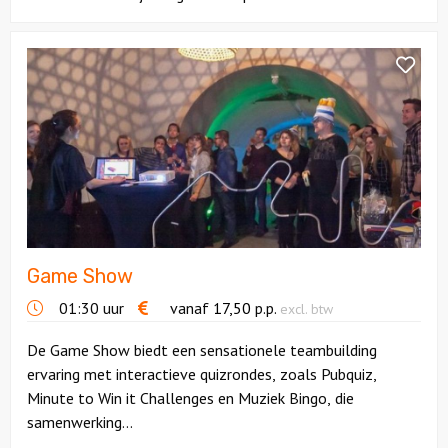
Bekijk
Game
Show
Game Show
01:30 uur
vanaf
17,50
p.p.
excl. btw
De Game Show biedt een sensationele teambuilding
ervaring met interactieve quizrondes, zoals Pubquiz,
Minute to Win it Challenges en Muziek Bingo, die
samenwerking...