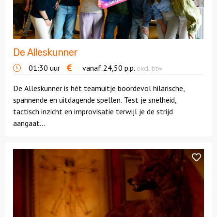
Citygames
Quizzen en spellen
De Alleskunner
01:30 uur
vanaf
24,50
p.p.
excl. btw
Speurtochten
De Alleskunner is hét teamuitje boordevol hilarische,
Sportieve activiteiten
spannende en uitdagende spellen. Test je snelheid,
tactisch inzicht en improvisatie terwijl je de strijd
Dinerspellen
aangaat...
Workshops
Bekijk
Escaperoom
Creatieve workshops
Mysterium
Utrecht
Culinaire workshops
Actieve workshops