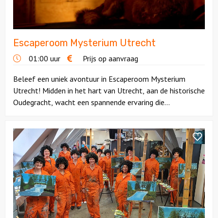
Ludieke workshops
Escaperoom Mysterium Utrecht
Muzikale workshops
01:00 uur
Prijs op aanvraag
Online workshops
Beleef een uniek avontuur in Escaperoom Mysterium
Utrecht! Midden in het hart van Utrecht, aan de historische
Teamtrainingen
Oudegracht, wacht een spannende ervaring die...
Proeverijen
Bekijk
Bob
Rondleidingen
Ross
Workshop
Wandelingen
Fietstochten
Segwaytours