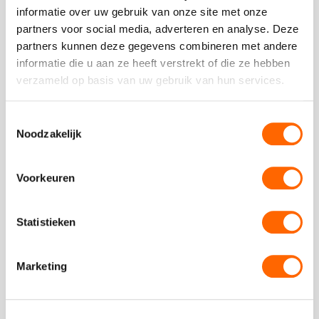
beter te leren kennen. De dag start met een inspirerende
informatie over uw gebruik van onze site met onze
speeddate met collega's, waarna...
partners voor social media, adverteren en analyse. Deze
partners kunnen deze gegevens combineren met andere
Bekijk
informatie die u aan ze heeft verstrekt of die ze hebben
Floating
verzameld op basis van uw gebruik van hun services.
Dinner
Toestemmingsselectie
Noodzakelijk
Voorkeuren
Statistieken
Floating Dinner
04:30 uur
vanaf
69,50
p.p.
excl. btw
Marketing
Het floating dinner brengt je per boot naar drie
verschillende restaurants voor voorgerecht, hoofdgerecht
en nagerecht. Wisselende tafelsamenstellingen, een