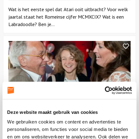
Wat is het eerste spel dat Atari ooit uitbracht? Voor welk
jaartal staat het Romeinse cijfer MCMXCIX? Wat is een
Labradoodle? Ben je...
Bekijk
Dagprogramma
|
Puur*
Teambuilding
Dagprogramma | Puur* Teambuilding
Deze website maakt gebruik van cookies
06:00 uur
vanaf
64,50
p.p.
excl. btw
We gebruiken cookies om content en advertenties te
personaliseren, om functies voor social media te bieden
Boek een originele teambuilding dag om jouw team nog
en om ons websiteverkeer te analyseren. Ook delen we