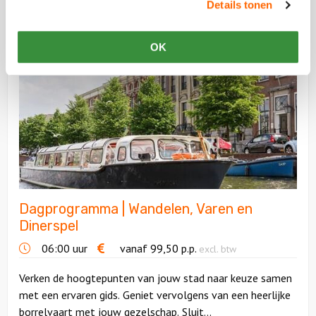
Details tonen
heerlijk gevarieerd menu en...
Bekijk
OK
Dagprogramma
|
Wandelen,
Varen
en
Dinerspel
Dagprogramma | Wandelen, Varen en
Dinerspel
06:00 uur
vanaf
99,50
p.p.
excl. btw
Verken de hoogtepunten van jouw stad naar keuze samen
met een ervaren gids. Geniet vervolgens van een heerlijke
borrelvaart met jouw gezelschap. Sluit...