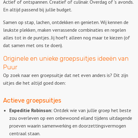
Actief of ontspannen. Creatief of culinair. Overdag of ’s avonds.
En altijd passend bij jullie budget.
Citygames
Samen op stap, lachen, ontdekken en genieten. Wij kennen de
Quizzen en spellen
leukste plekken, maken verrassende combinaties en regelen
alles tot in de puntjes. Jij hoeft alleen nog maar te kiezen (of
Speurtochten
dat samen met ons te doen).
Originele en unieke groepsuitjes ideeën van
Sportieve activiteiten
Puur
Op zoek naar een groepsuitje dat net even anders is? Dit zijn
Dinerspellen
uitjes die het altijd goed doen:
Workshops
Actieve groepsuitjes
Creatieve workshops
Expeditie Robinson:
Ontdek wie van jullie groep het beste
zou overleven op een onbewoond eiland tijdens uitdagende
Culinaire workshops
proeven waarin samenwerking en doorzettingsvermogen
centraal staan.
Actieve workshops