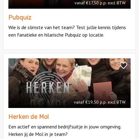
vanaf €17,50 p.p. excl BTW
Pubquiz
Wie is de slimste van het team? Test jullie kennis tijdens
een fanatieke en hilarische Pubquiz op locatie.
Bekijk
Herken
Bekijk
de
Herken
Mol
de
Mol
vanaf €19,50 p.p. excl BTW
Herken de Mol
Een actief en spannend bedrijfsuitje in jouw omgeving.
Herken jij de Mol in je team?