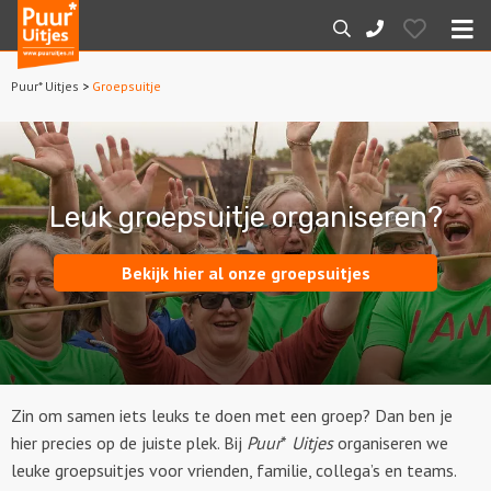
Puur*
Hearts
Zoeken
088-
Uitjes
M
7887000
Puur* Uitjes
>
Groepsuitje
Home
Arrangementen
Leuk groepsuitje organiseren?
Dagarrangementen
Avondarrangementen
Bekijk hier al onze groepsuitjes
Varen
Boottochten
Zin om samen iets leuks te doen met een groep? Dan ben je
Losse boothuur
hier precies op de juiste plek. Bij
Puur
*
Uitjes
organiseren we
leuke groepsuitjes voor vrienden, familie, collega’s en teams.
Sport en spel