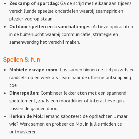
Zeskamp of sportdag:
Ga de strijd met elkaar aan tijdens
verschillende speelse onderdelen waarbij teamspirit en
Ludieke workshops
plezier voorop staan.
Outdoor spellen en teamchallenges:
Actieve opdrachten
Muzikale workshops
in de buitenlucht waarbij communicatie, strategie en
samenwerking het verschil maken.
Teamtrainingen
Spellen & fun
Proeverijen
Mobiele escape room:
Los samen binnen de tijd puzzels en
Rondleidingen
raadsels op en werk als team naar de ultieme ontsnapping
toe.
Wandelingen
Dinerspellen:
Combineer lekker eten met een spannend
spelelement, zoals een moorddiner of interactieve quiz
Fietstochten
tussen de gangen door.
Herken de Mol:
Iemand saboteert de opdrachten… maar
Segwaytours
wie? Werk samen en probeer de Mol in jullie midden te
ontmaskeren.
Solextours