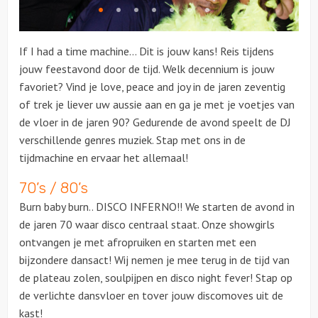
Citygames
If I had a time machine… Dit is jouw kans! Reis tijdens
Quizzen en spellen
jouw feestavond door de tijd. Welk decennium is jouw
favoriet? Vind je love, peace and joy in de jaren zeventig
Speurtochten
of trek je liever uw aussie aan en ga je met je voetjes van
de vloer in de jaren 90? Gedurende de avond speelt de DJ
Sportieve activiteiten
verschillende genres muziek. Stap met ons in de
tijdmachine en ervaar het allemaal!
Dinerspellen
70’s / 80’s
Burn baby burn.. DISCO INFERNO!! We starten de avond in
Workshops
de jaren 70 waar disco centraal staat. Onze showgirls
ontvangen je met afropruiken en starten met een
Creatieve workshops
bijzondere dansact! Wij nemen je mee terug in de tijd van
de plateau zolen, soulpijpen en disco night fever! Stap op
Culinaire workshops
de verlichte dansvloer en tover jouw discomoves uit de
kast!
Actieve workshops