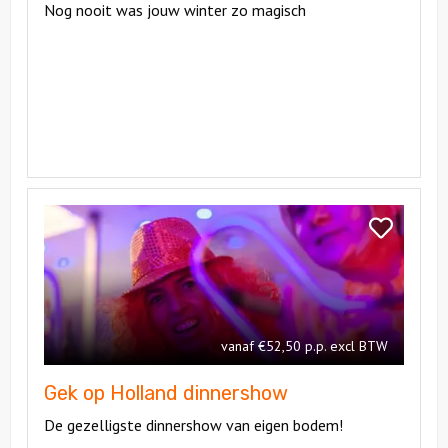
Nog nooit was jouw winter zo magisch
Bekijk
Gek
Bekijk
op
Gek
Holland
op
dinnershow
Holland
dinnershow
vanaf €52,50 p.p. excl BTW
Gek op Holland dinnershow
De gezelligste dinnershow van eigen bodem!