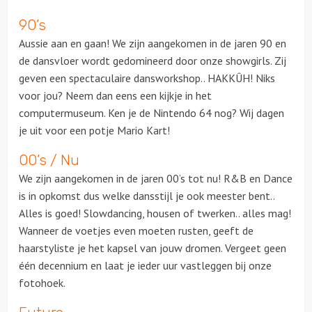
90’s
Ludieke workshops
Aussie aan en gaan! We zijn aangekomen in de jaren 90 en
de dansvloer wordt gedomineerd door onze showgirls. Zij
Muzikale workshops
geven een spectaculaire dansworkshop.. HAKKÛH! Niks
voor jou? Neem dan eens een kijkje in het
Online workshops
computermuseum. Ken je de Nintendo 64 nog? Wij dagen
je uit voor een potje Mario Kart!
Teamtrainingen
00’s / Nu
Proeverijen
We zijn aangekomen in de jaren 00’s tot nu! R&B en Dance
is in opkomst dus welke dansstijl je ook meester bent..
Rondleidingen
Alles is goed! Slowdancing, housen of twerken.. alles mag!
Wanneer de voetjes even moeten rusten, geeft de
Wandelingen
haarstyliste je het kapsel van jouw dromen. Vergeet geen
één decennium en laat je ieder uur vastleggen bij onze
Fietstochten
fotohoek.
Segwaytours