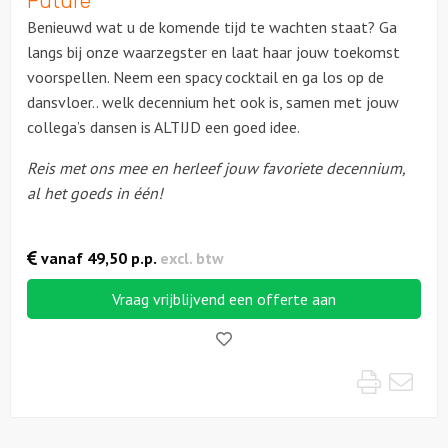
Future
Benieuwd wat u de komende tijd te wachten staat? Ga
Solextours
langs bij onze waarzegster en laat haar jouw toekomst
voorspellen. Neem een spacy cocktail en ga los op de
Locaties
dansvloer.. welk decennium het ook is, samen met jouw
collega’s dansen is ALTIJD een goed idee.
Feesten
Reis met ons mee en herleef jouw favoriete decennium,
al het goeds in één!
Themafeesten
Dinnershows
vanaf
49,50
p.p.
excl. btw
Vraag vrijblijvend een offerte aan
Like!
Print
Mai