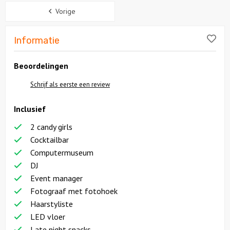
Sidebar
Vorige
Lik
Informatie
Beoordelingen
Schrijf als eerste een review
Inclusief
2 candy girls
Cocktailbar
Computermuseum
DJ
Event manager
Fotograaf met fotohoek
Haarstyliste
LED vloer
Late night snacks