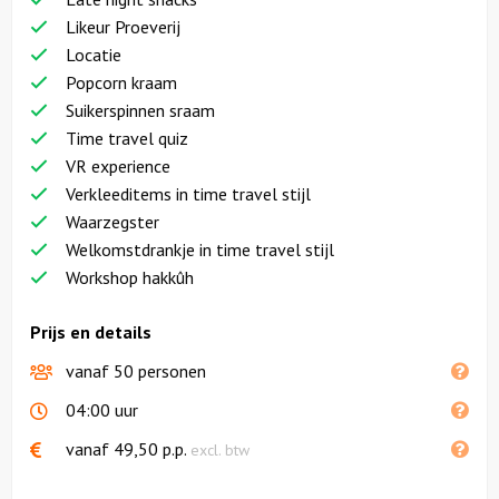
Likeur Proeverij
Locatie
Popcorn kraam
Suikerspinnen sraam
Time travel quiz
VR experience
Verkleeditems in time travel stijl
Waarzegster
Welkomstdrankje in time travel stijl
Workshop hakkûh
Prijs en details
vanaf 50 personen
04:00 uur
vanaf
49,50
p.p.
excl. btw