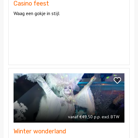
Casino feest
Waag een gokje in stijl
Bekijk
Winter
Bekijk
wonderland
Winter
wonderland
vanaf €49,50 p.p. excl BTW
Winter wonderland