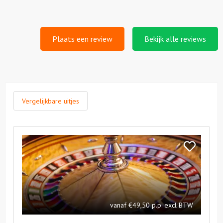
Plaats een review
Bekijk alle reviews
Vergelijkbare uitjes
Bekijk
Casino
Bekijk
feest
Casino
feest
vanaf €49,50 p.p. excl BTW