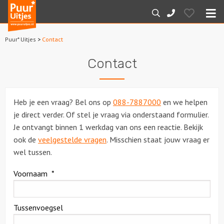
Puur*
Hearts
Zoeken
088-
Uitjes
M
7887000
Puur* Uitjes
>
Contact
Home
Contact
Arrangementen
Dagarrangementen
Heb je een vraag? Bel ons op
088-7887000
en we helpen
je direct verder. Of stel je vraag via onderstaand formulier.
Avondarrangementen
Je ontvangt binnen 1 werkdag van ons een reactie. Bekijk
ook de
veelgestelde vragen
. Misschien staat jouw vraag er
Varen
wel tussen.
Boottochten
Voornaam
*
Losse boothuur
Tussenvoegsel
Sport en spel