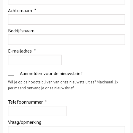
Achternaam
*
Citygames
Quizzen en spellen
Bedrijfsnaam
Speurtochten
E-mailadres
*
Sportieve activiteiten
Dinerspellen
Aanmelden voor de nieuwsbrief
Wil je op de hoogte blijven van onze nieuwste uitjes? Maximaal 1x
Workshops
per maand ontvang je onze nieuwsbrief.
Telefoonnummer
*
Creatieve workshops
Culinaire workshops
Vraag/opmerking
Actieve workshops