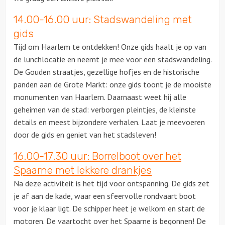
14.00-16.00 uur: Stadswandeling met
Solextours
gids
Tijd om Haarlem te ontdekken! Onze gids haalt je op van
Locaties
de lunchlocatie en neemt je mee voor een stadswandeling.
De Gouden straatjes, gezellige hofjes en de historische
Feesten
panden aan de Grote Markt: onze gids toont je de mooiste
monumenten van Haarlem. Daarnaast weet hij alle
Themafeesten
geheimen van de stad: verborgen pleintjes, de kleinste
details en meest bijzondere verhalen. Laat je meevoeren
Dinnershows
door de gids en geniet van het stadsleven!
16.00-17.30 uur: Borrelboot over het
Spaarne met lekkere drankjes
Na deze activiteit is het tijd voor ontspanning. De gids zet
je af aan de kade, waar een sfeervolle rondvaart boot
voor je klaar ligt. De schipper heet je welkom en start de
motoren. De vaartocht over het Spaarne is begonnen! De