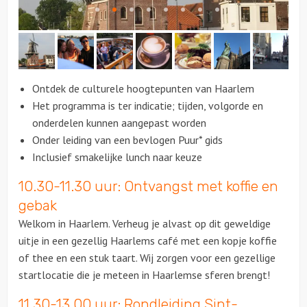
Citygames
Quizzen en spellen
Ontdek de culturele hoogtepunten van Haarlem
Speurtochten
Het programma is ter indicatie; tijden, volgorde en
onderdelen kunnen aangepast worden
Sportieve activiteiten
Onder leiding van een bevlogen Puur* gids
Inclusief smakelijke lunch naar keuze
Dinerspellen
10.30-11.30 uur: Ontvangst met koffie en
Workshops
gebak
Welkom in Haarlem. Verheug je alvast op dit geweldige
Creatieve workshops
uitje in een gezellig Haarlems café met een kopje koffie
of thee en een stuk taart. Wij zorgen voor een gezellige
Culinaire workshops
startlocatie die je meteen in Haarlemse sferen brengt!
11.30-13.00 uur: Rondleiding Sint-
Actieve workshops