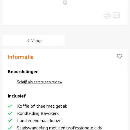
Like!
Print
Mai
Sidebar
Vorige
Lik
Informatie
Beoordelingen
Schrijf als eerste een review
Inclusief
Koffie of thee met gebak
Rondleiding Bavokerk
Lunchmenu naar keuze
Stadswandeling met een professionele gids