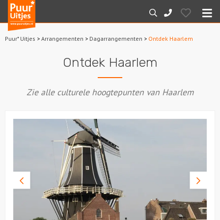
Puur*
Hearts
Zoeken
088-
Uitjes
M
7887000
Puur* Uitjes
>
Arrangementen
>
Dagarrangementen
>
Ontdek Haarlem
Home
Ontdek Haarlem
Arrangementen
Zie alle culturele hoogtepunten van Haarlem
Dagarrangementen
Avondarrangementen
Varen
Boottochten
Vorige
Volge
foto
foto
Losse boothuur
Sport en spel