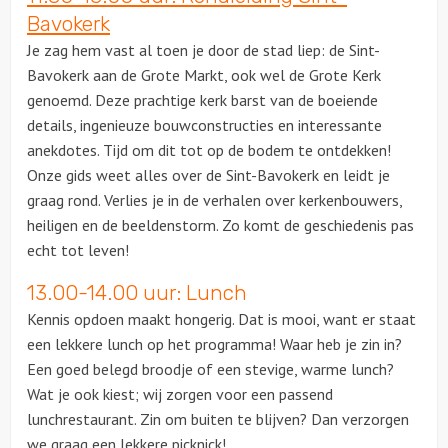
Bavokerk
Ludieke workshops
Je zag hem vast al toen je door de stad liep: de Sint-
Bavokerk aan de Grote Markt, ook wel de Grote Kerk
Muzikale workshops
genoemd. Deze prachtige kerk barst van de boeiende
details, ingenieuze bouwconstructies en interessante
Online workshops
anekdotes. Tijd om dit tot op de bodem te ontdekken!
Onze gids weet alles over de Sint-Bavokerk en leidt je
Teamtrainingen
graag rond. Verlies je in de verhalen over kerkenbouwers,
heiligen en de beeldenstorm. Zo komt de geschiedenis pas
Proeverijen
echt tot leven!
13.00-14.00 uur: Lunch
Rondleidingen
Kennis opdoen maakt hongerig. Dat is mooi, want er staat
een lekkere lunch op het programma! Waar heb je zin in?
Wandelingen
Een goed belegd broodje of een stevige, warme lunch?
Wat je ook kiest; wij zorgen voor een passend
Fietstochten
lunchrestaurant. Zin om buiten te blijven? Dan verzorgen
we graag een lekkere picknick!
Segwaytours