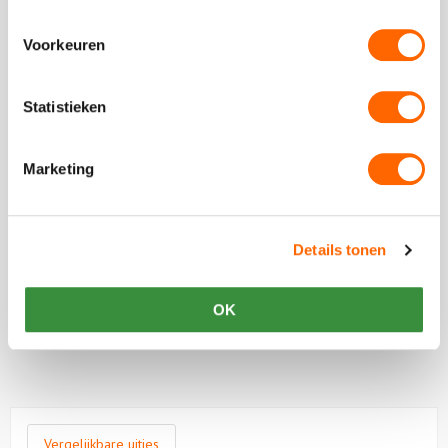
Stuur ons een bericht
Voorkeuren
Ga naar
contactformulier
Chat met ons
Statistieken
Start met
chatten
Marketing
Beoordeling van onze klanten
Details tonen
OK
Plaats een review
Bekijk alle reviews
Vergelijkbare uitjes