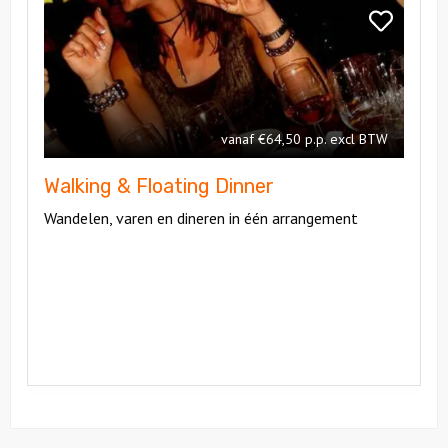
Walking
Bekijk
&
Walking
Floating
&
Dinner
Floating
Dinner
vanaf €64,50 p.p. excl BTW
Walking & Floating Dinner
Wandelen, varen en dineren in één arrangement