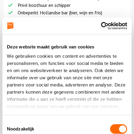
Privé boothuur en schipper
Onbeperkt Hollandse bar (bier, wijn en fris)
Prijs en details
vanaf 15 personen
Deze website maakt gebruik van cookies
07:00 uur
We gebruiken cookies om content en advertenties te
vanaf
74,50
p.p.
excl. btw
personaliseren, om functies voor social media te bieden
en om ons websiteverkeer te analyseren. Ook delen we
informatie over uw gebruik van onze site met onze
Vraag vrijblijvend een offerte aan
partners voor social media, adverteren en analyse. Deze
partners kunnen deze gegevens combineren met andere
informatie die u aan ze heeft verstrekt of die ze hebben
verzameld op basis van uw gebruik van hun services.
Onze experts helpen je graag!
Toestemmingsselectie
Bel ons op
088-7887000
Noodzakelijk
Op dit moment zijn we gesloten.