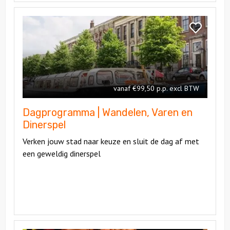
Bekijk
Dagprogramma
Bekijk
|
Dagprogra
Wandelen,
|
Varen
Wandelen,
en
Varen
Dinerspel
vanaf €99,50 p.p. excl BTW
en
Dinerspel
Dagprogramma | Wandelen, Varen en
Dinerspel
Verken jouw stad naar keuze en sluit de dag af met
een geweldig dinerspel
Bekijk