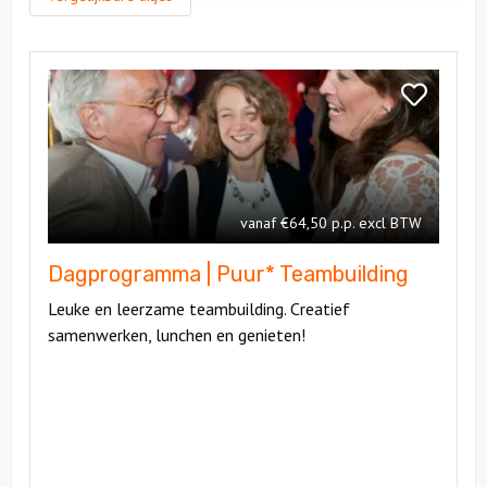
Bekijk
Dagprogramma
Bekijk
|
Dagprogra
Puur*
|
Teambuilding
Puur*
Teambuildi
vanaf €64,50 p.p. excl BTW
Dagprogramma | Puur* Teambuilding
Leuke en leerzame teambuilding. Creatief
samenwerken, lunchen en genieten!