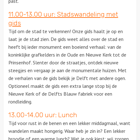
past.
11.00-13.00 uur: Stadswandeling met
Ludieke workshops
gids
Muzikale workshops
Tijd om de stad te verkennen! Onze gids haalt je op en
laat je de stad zien. De gids weet alles over de stad en
Teamtrainingen
heeft bij ieder monument een boeiend verhaal: van de
koninklijke grafkelders in de Oude en Nieuwe Kerk tot de
Proeverijen
Prinsenhof. Slenter door de straatjes, ontdek nieuwe
steegjes en vergaap je aan de monumentale huizen. Met
Rondleidingen
de verhalen van de gids bekijk je Delft met andere ogen.
Optioneel maakt de gids een extra lange stop bij de
Wandelingen
Nieuwe Kerk of de Delfts Blauw fabriek voor een
rondleiding.
Fietstochten
13.00-14.00 uur: Lunch
Tijd voor rust in de benen en een lekker middagmaal, want
Segwaytours
wandelen maakt hongerig. Waar heb je zin in? Een lekker
broodje of een warme lunch? Wat je ook kiest; wij zorgen
Solextours