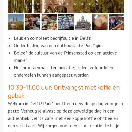
Citygames
Quizzen en spellen
Leuk en compleet bedrijfsuitje in Delft
Speurtochten
Onder leiding van een enthousiaste Puur* gids
Beleef de cultuur van de Prinsenstad op een actieve
Sportieve activiteiten
manier
Het programma is ter indicatie; tijden, volgorde en
Dinerspellen
onderdelen kunnen aangepast worden
10.30-11.00 uur: Ontvangst met koffie en
Workshops
gebak
Creatieve workshops
Welkom in Delft! Puur* heeft een geweldige dag voor je in
petto. Verheug je alvast op deze geweldige dag in een
Culinaire workshops
authentiek Delfts café met een kopje koffie of thee en
een stuk taart. Wij zorgen voor een startlocatie die bij je
Actieve workshops