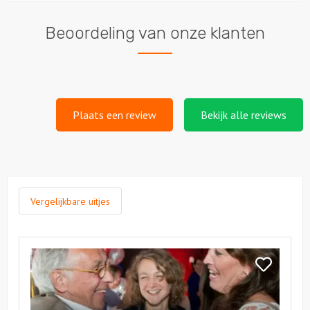
Beoordeling van onze klanten
Plaats een review
Bekijk alle reviews
Vergelijkbare uitjes
Bekijk
Dagprogramma
Bekijk
|
Dagprogra
Puur*
|