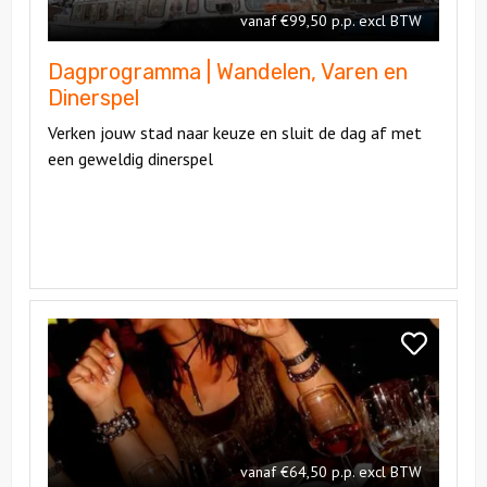
Dinerspel
vanaf €99,50 p.p. excl BTW
en
Dinerspel
Dagprogramma | Wandelen, Varen en
Dinerspel
Verken jouw stad naar keuze en sluit de dag af met
een geweldig dinerspel
Bekijk
Walking
Bekijk
&
Walking
Floating
&
Dinner
Floating
Dinner
vanaf €64,50 p.p. excl BTW