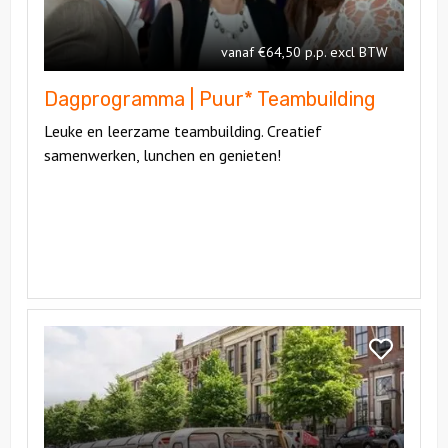
Teambuilding
Puur*
Teambuildi
vanaf €64,50 p.p. excl BTW
Dagprogramma | Puur* Teambuilding
Leuke en leerzame teambuilding. Creatief
samenwerken, lunchen en genieten!
Bekijk
Dagprogramma
Bekijk
|
Dagprogra
Wandelen,
|
Varen
Wandelen,
en
Varen