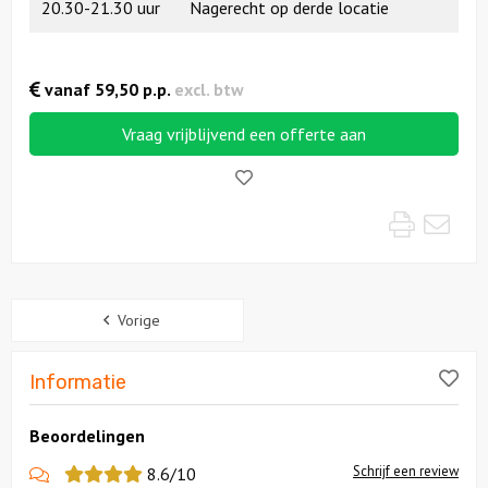
20.30-21.30 uur
Nagerecht op derde locatie
vanaf
59,50
p.p.
excl. btw
Vraag vrijblijvend een offerte aan
Like!
Print
Mai
Sidebar
Vorige
Lik
Informatie
Beoordelingen
Schrijf een review
8.6/10