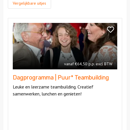
Vergelijkbare uitjes
Bekijk
Dagprogramma
Bekijk
|
Dagprogra
Puur*
|
Teambuilding
Puur*
Teambuildi
vanaf €64,50 p.p. excl BTW
Dagprogramma | Puur* Teambuilding
Leuke en leerzame teambuilding. Creatief
samenwerken, lunchen en genieten!