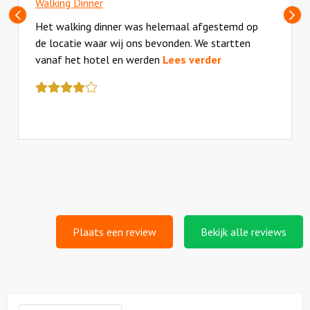
Walking Dinner
Vorige
Vo
Het walking dinner was helemaal afgestemd op
de locatie waar wij ons bevonden. We startten
vanaf het hotel en werden
Lees verder
Deze
review
kreeg
als
cijfer
een
4
Plaats een review
Bekijk alle reviews