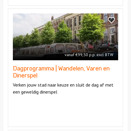
Bekijk
Dagprogramma
Bekijk
|
Dagprogra
Wandelen,
|
Varen
Wandelen,
en
Varen
Dinerspel
vanaf €99,50 p.p. excl BTW
en
Dinerspel
Dagprogramma | Wandelen, Varen en
Dinerspel
Verken jouw stad naar keuze en sluit de dag af met
een geweldig dinerspel