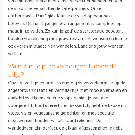
verschillende restaurants, drie verschillende beelden van
de stad, drie verschillende tafelpartners. Onze
Ludieke workshops
enthousiaste Puur* gids laat je de stad op haar best
beleven. Dit heerlijke genietarrangement is compleet op
Muzikale workshops
maat in te vullen. Zo kun je zelf de startlocatie bepalen,
houden we rekening met jouw restaurant wensen en kun je
Teamtrainingen
ook varen in plaats van wandelen. Laat ons jouw wensen
weten!
Proeverijen
Waar kun je je op verheugen tijdens dit
uitje?
Rondleidingen
Onze gezellige en professionele gids verwelkomt je op de
Wandelingen
afgesproken plaats en vermaakt je met mooie verhalen en
anekdotes. Tijdens de drie stops geniet je van een
Fietstochten
voorgerecht, hoofdgerecht en dessert. Jij hebt de keuze uit
vlees, vis en vegetarische gerechten en met speciale
Segwaytours
dieetwensen houden wij uiteraard rekening. De
wandelingen zijn perfect op elkaar afgestemd en je hebt
Solextours