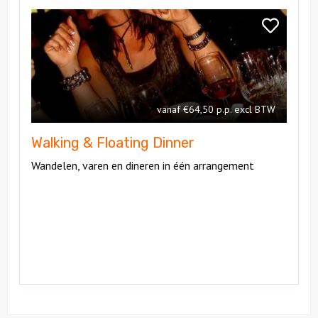
Bekijk
Walking
Bekijk
&
Walking
Floating
&
Dinner
Floating
Dinner
vanaf €64,50 p.p. excl BTW
Walking & Floating Dinner
Wandelen, varen en dineren in één arrangement