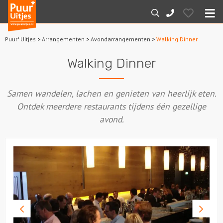
Puur*
Hearts
Zoeken
088-
Uitjes
M
7887000
Puur* Uitjes
>
Arrangementen
>
Avondarrangementen
>
Walking Dinner
Home
Walking Dinner
Arrangementen
Samen wandelen, lachen en genieten van heerlijk eten.
Dagarrangementen
Ontdek meerdere restaurants tijdens één gezellige
avond.
Avondarrangementen
Varen
Boottochten
Losse boothuur
Vorige
Volge
foto
foto
Sport en spel