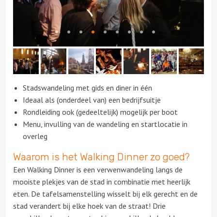
Citygames
Quizzen en spellen
Speurtochten
Stadswandeling met gids en diner in één
Sportieve activiteiten
Ideaal als (onderdeel van) een bedrijfsuitje
Rondleiding ook (gedeeltelijk) mogelijk per boot
Dinerspellen
Menu, invulling van de wandeling en startlocatie in
overleg
Workshops
Waarom is het Walking Dinner zo goed?
Creatieve workshops
Een Walking Dinner is een verwenwandeling langs de
mooiste plekjes van de stad in combinatie met heerlijk
Culinaire workshops
eten. De tafelsamenstelling wisselt bij elk gerecht en de
stad verandert bij elke hoek van de straat! Drie
Actieve workshops